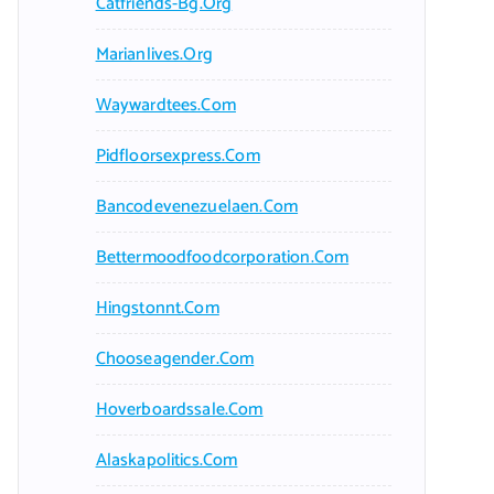
Catfriends-Bg.org
Marianlives.org
Waywardtees.com
Pidfloorsexpress.com
Bancodevenezuelaen.com
Bettermoodfoodcorporation.com
Hingstonnt.com
Chooseagender.com
Hoverboardssale.com
Alaskapolitics.com