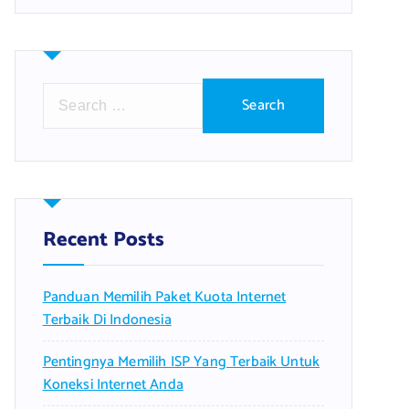
S
e
a
r
c
h
f
Recent Posts
o
r
Panduan Memilih Paket Kuota Internet
:
Terbaik Di Indonesia
Pentingnya Memilih ISP Yang Terbaik Untuk
Koneksi Internet Anda