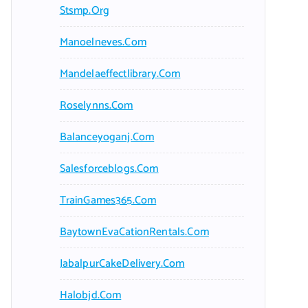
Stsmp.org
Manoelneves.com
Mandelaeffectlibrary.com
Roselynns.com
Balanceyoganj.com
Salesforceblogs.com
TrainGames365.com
BaytownEvaCationRentals.com
JabalpurCakeDelivery.com
Halobjd.com