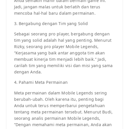
Anda semakin mahir dalam bermain game ini.”
Jadi, jangan malas untuk berlatih dan terus
mencoba hal-hal baru dalam permainan.
3. Bergabung dengan Tim yang Solid
Sebagai seorang pro player, bergabung dengan
tim yang solid adalah hal yang penting. Menurut
Rizky, seorang pro player Mobile Legends,
“Kerjasama yang baik antar anggota tim akan
membuat kinerja tim menjadi lebih baik.” Jadi,
carilah tim yang memiliki visi dan misi yang sama
dengan Anda.
4. Pahami Meta Permainan
Meta permainan dalam Mobile Legends sering
berubah-ubah. Oleh karena itu, penting bagi
Anda untuk terus memperbarui pengetahuan
tentang meta permainan tersebut. Menurut Budi,
seorang analis permainan Mobile Legends,
“Dengan memahami meta permainan, Anda akan