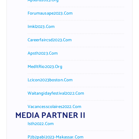
Apsdfd2023.org
Forumausape2023.com
Imkl2023.com
Careerfaircsd2023.com
Apsth2023.com
MedItRio2023.org
Lcicon2023boston.com
Waitangidayfestival2022.com
Vacancesscolaires2022.com
MEDIA PARTNER II
Isth2022.com
P2b2pabi2023-Makassar.com