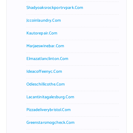
Shadyoaksrockportrvpark.com
Jccoinlaundry.com
Kautorepair.com
Marjaeswinebar.com
Elmazatlanclinton.com
Ideacoffeenyc.com
Odieschillicothe.com
Lacantinitagalesburg.com
Pizzadeliverybristol.com
Greenstarsmogcheck.com