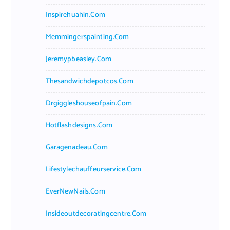
Inspirehuahin.com
Memmingerspainting.com
Jeremypbeasley.com
Thesandwichdepotcos.com
Drgiggleshouseofpain.com
Hotflashdesigns.com
Garagenadeau.com
Lifestylechauffeurservice.com
EverNewNails.com
Insideoutdecoratingcentre.com