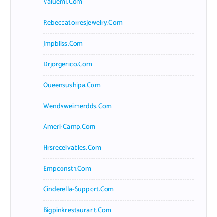
Valueml.com
Rebeccatorresjewelry.com
Jmpbliss.com
Drjorgerico.com
Queensushipa.com
Wendyweimerdds.com
Ameri-Camp.com
Hrsreceivables.com
Empconst1.com
Cinderella-Support.com
Bigpinkrestaurant.com