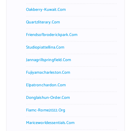
Oakberry-Kuwait.com
Quartzliterary.com
Friendsofbroderickpark.com
Studiopiattellina.com
Jannagrillspringfield.com
Fujiyamacharleston.com
Elpatronchardon.com
Donglaishun-Order.com
Fiamc-Rome2022.org
Mariceworldessentials.com