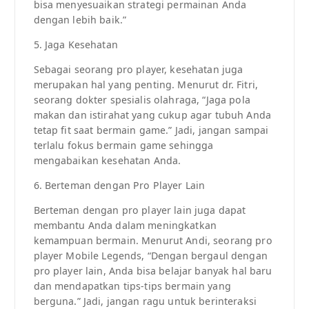
bisa menyesuaikan strategi permainan Anda
dengan lebih baik.”
5. Jaga Kesehatan
Sebagai seorang pro player, kesehatan juga
merupakan hal yang penting. Menurut dr. Fitri,
seorang dokter spesialis olahraga, “Jaga pola
makan dan istirahat yang cukup agar tubuh Anda
tetap fit saat bermain game.” Jadi, jangan sampai
terlalu fokus bermain game sehingga
mengabaikan kesehatan Anda.
6. Berteman dengan Pro Player Lain
Berteman dengan pro player lain juga dapat
membantu Anda dalam meningkatkan
kemampuan bermain. Menurut Andi, seorang pro
player Mobile Legends, “Dengan bergaul dengan
pro player lain, Anda bisa belajar banyak hal baru
dan mendapatkan tips-tips bermain yang
berguna.” Jadi, jangan ragu untuk berinteraksi