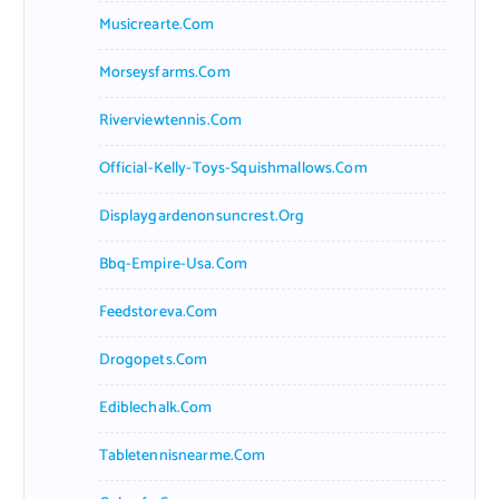
Musicrearte.com
Morseysfarms.com
Riverviewtennis.com
Official-Kelly-Toys-Squishmallows.com
Displaygardenonsuncrest.org
Bbq-Empire-Usa.com
Feedstoreva.com
Drogopets.com
Ediblechalk.com
Tabletennisnearme.com