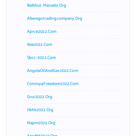
Balithut-Manado.org
Alteregotradingcompany.org
Aprce2022.com
Ibie2022.com
Sbcc-2022.com
AngolaOilAndGas2022.com
Convoy4Freedom2022.com
Grur2023.org
Hkhk2023.org
Napm2023.org