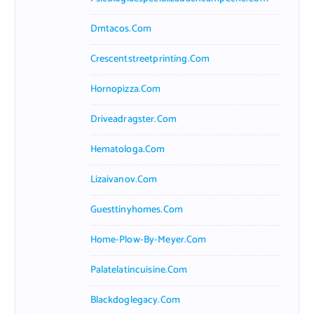
Dmtacos.com
Crescentstreetprinting.com
Hornopizza.com
Driveadragster.com
Hematologa.com
Lizaivanov.com
Guesttinyhomes.com
Home-Plow-By-Meyer.com
Palatelatincuisine.com
Blackdoglegacy.com