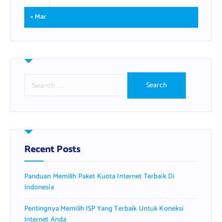
« Mar
S
e
a
r
c
h
f
Recent Posts
o
r
Panduan Memilih Paket Kuota Internet Terbaik Di
:
Indonesia
Pentingnya Memilih ISP Yang Terbaik Untuk Koneksi
Internet Anda