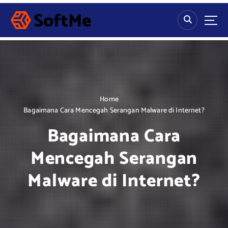
S
k
i
p
t
o
c
o
n
Home
t
Bagaimana Cara Mencegah Serangan Malware di Internet?
e
Bagaimana Cara
n
t
Mencegah Serangan
Malware di Internet?