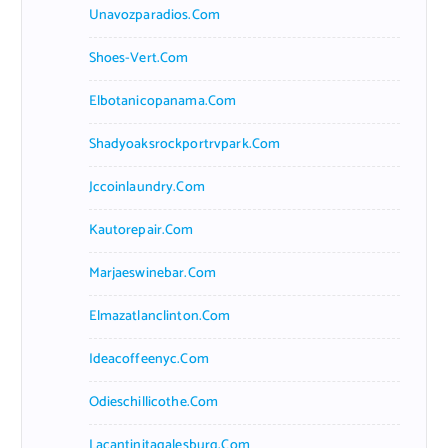
Unavozparadios.com
Shoes-Vert.com
Elbotanicopanama.com
Shadyoaksrockportrvpark.com
Jccoinlaundry.com
Kautorepair.com
Marjaeswinebar.com
Elmazatlanclinton.com
Ideacoffeenyc.com
Odieschillicothe.com
Lacantinitagalesburg.com