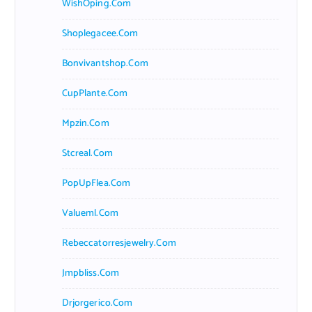
WishOping.com
Shoplegacee.com
Bonvivantshop.com
CupPlante.com
Mpzin.com
Stcreal.com
PopUpFlea.com
Valueml.com
Rebeccatorresjewelry.com
Jmpbliss.com
Drjorgerico.com