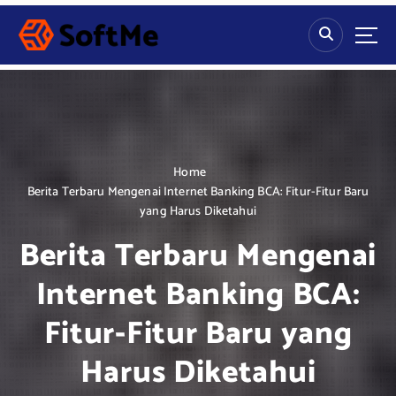
S
k
i
p
t
o
c
o
n
Home
t
Berita Terbaru Mengenai Internet Banking BCA: Fitur-Fitur Baru
e
yang Harus Diketahui
n
Berita Terbaru Mengenai
t
Internet Banking BCA:
Fitur-Fitur Baru yang
Harus Diketahui