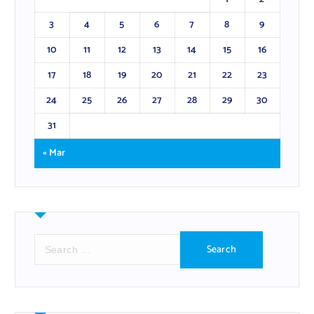
3
4
5
6
7
8
9
10
11
12
13
14
15
16
17
18
19
20
21
22
23
24
25
26
27
28
29
30
31
« Mar
S
e
a
r
c