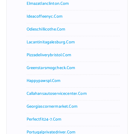
Elmazatlanclinton.com
Ideacoffeenyc.com
Odieschillicothe.com
Lacantinitagalesburg.com
Pizzadeliverybristol.com
Greenstarsmogcheck.com
Happypawspl.com
Callahansautoservicecenter.com
Georgiascornermarket.com
Perfectfit24-7.com
Portugalprivatedriver.com