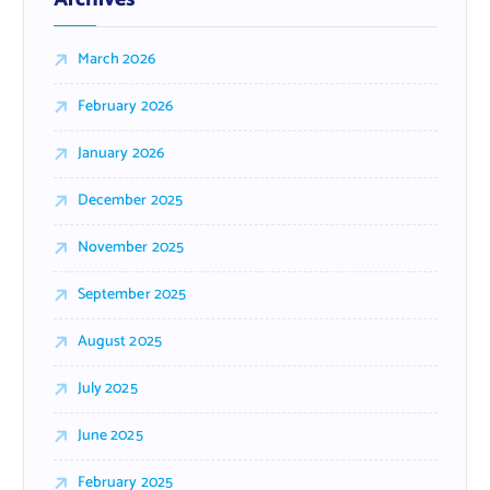
March 2026
February 2026
January 2026
December 2025
November 2025
September 2025
August 2025
July 2025
June 2025
February 2025