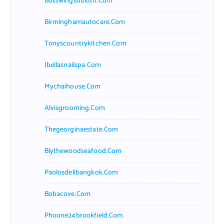
Bosswingsduluth.com
Birminghamautocare.com
Tonyscountrykitchen.com
Jbellasnailspa.com
Mychaihouse.com
Alvisgrooming.com
Thegeorginaestate.com
Blythewoodseafood.com
Paolosdelibangkok.com
Bobacove.com
Phoone24brookfield.com