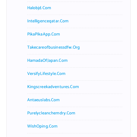
Halobjd.com
Intelligenceqatar.com
PikaPikaApp.com
Takecareofbusinessdfw.org
HamadaOfJapan.com
VersifyLifestyle.com
Kingscreekadventures.com
Antaeuslabs.com
Purelycleanchemdry.com
WishOping.com