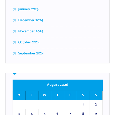
January 2025
December 2024
November 2024
October 2024
September 2024
August 2026
M
T
W
T
F
S
S
1
2
3
4
5
6
7
8
9