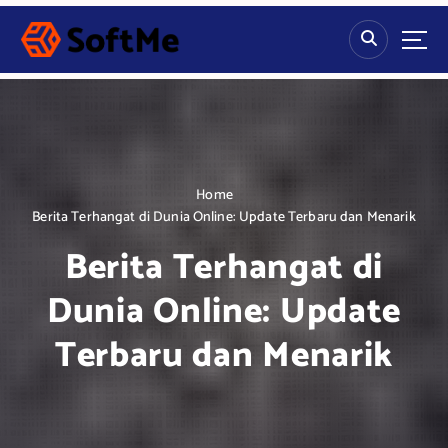
S
k
i
p
t
o
c
o
n
Home
t
Berita Terhangat di Dunia Online: Update Terbaru dan Menarik
e
Berita Terhangat di
n
t
Dunia Online: Update
Terbaru dan Menarik