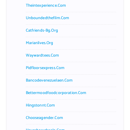
Theintexperience.com
Unboundedthefilm.com
Catfriends-Bg.org
Marianlives.org
Waywardtees.com
Pidfloorsexpress.com
Bancodevenezuelaen.com
Bettermoodfoodcorporation.com
Hingstonnt.com
Chooseagender.com