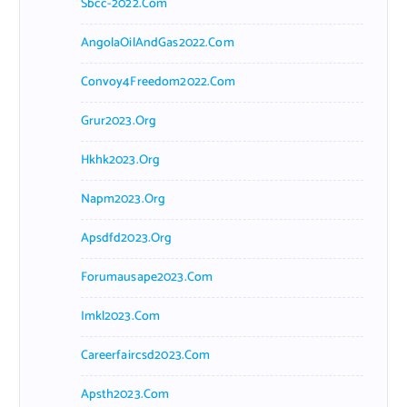
Sbcc-2022.com
AngolaOilAndGas2022.com
Convoy4Freedom2022.com
Grur2023.org
Hkhk2023.org
Napm2023.org
Apsdfd2023.org
Forumausape2023.com
Imkl2023.com
Careerfaircsd2023.com
Apsth2023.com