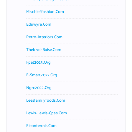
Mischieffashion.com
Eduwyre.com
Retro-Interiors.com
Theblvd-Boise.com
Fpet2023.org
E-Smart2022.org
Ngrc2022.org
Leesfamilyfoods.com
Lewis-Lewis-Cpas.com
Eleontennis.com