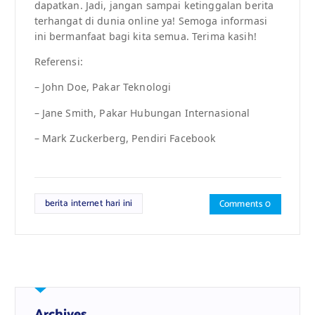
dapatkan. Jadi, jangan sampai ketinggalan berita
terhangat di dunia online ya! Semoga informasi
ini bermanfaat bagi kita semua. Terima kasih!
Referensi:
– John Doe, Pakar Teknologi
– Jane Smith, Pakar Hubungan Internasional
– Mark Zuckerberg, Pendiri Facebook
berita internet hari ini
Comments 0
Archives