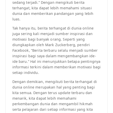
sedang terjadi.” Dengan mengikuti berita
terhangat, kita dapat lebih memahami situasi
dunia dan memberikan pandangan yang lebih
luas.
Tak hanya itu, berita terhangat di dunia online
juga sering kali menjadi sumber inspirasi dan
motivasi bagi banyak orang. Seperti yang
diungkapkan oleh Mark Zuckerberg, pendiri
Facebook, “Berita terbaru selalu menjadi sumber
inspirasi bagi saya dalam mengembangkan ide-
ide baru.” Hal ini menunjukkan betapa pentingnya
informasi terkini dalam memberikan motivasi bagi
setiap individu.
Dengan demikian, mengikuti berita terhangat di
dunia online merupakan hal yang penting bagi
kita semua. Dengan terus update terbaru dan
menarik, kita dapat lebih memahami
perkembangan dunia dan mengambil hikmah
serta pelajaran dari setiap informasi yang kita