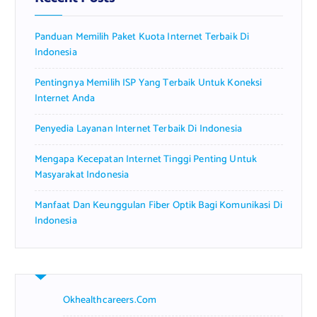
o
r
Panduan Memilih Paket Kuota Internet Terbaik Di
:
Indonesia
Pentingnya Memilih ISP Yang Terbaik Untuk Koneksi
Internet Anda
Penyedia Layanan Internet Terbaik Di Indonesia
Mengapa Kecepatan Internet Tinggi Penting Untuk
Masyarakat Indonesia
Manfaat Dan Keunggulan Fiber Optik Bagi Komunikasi Di
Indonesia
Okhealthcareers.com