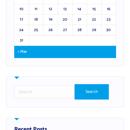
10
11
12
13
14
15
16
17
18
19
20
21
22
23
24
25
26
27
28
29
30
31
« Mar
S
e
a
r
c
h
f
Recent Posts