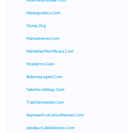
Hoverboardssale.com
Alaskapolitics.com
Stsmp.org
Manoelneves.com
Mandelaeffectlibrary.com
Roselynns.com
Balanceyoganj.com
Salesforceblogs.com
TrainGames365.com
BaytownEvaCationRentals.com
JabalpurCakeDelivery.com