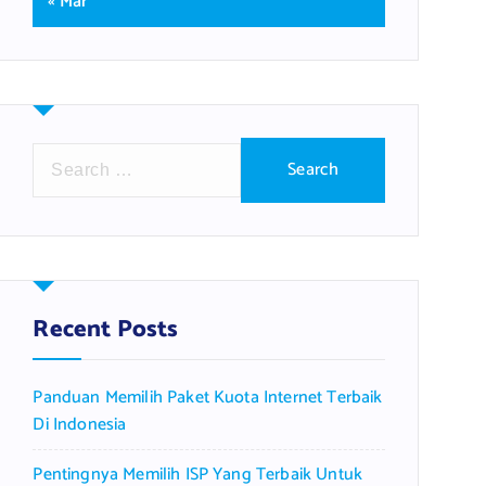
« Mar
S
e
a
r
c
h
f
Recent Posts
o
r
Panduan Memilih Paket Kuota Internet Terbaik
:
Di Indonesia
Pentingnya Memilih ISP Yang Terbaik Untuk