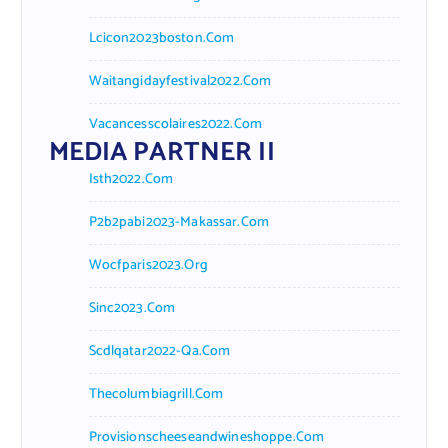
Lcicon2023boston.com
Waitangidayfestival2022.com
Vacancesscolaires2022.com
MEDIA PARTNER II
Isth2022.com
P2b2pabi2023-Makassar.com
Wocfparis2023.org
Sinc2023.com
Scdlqatar2022-Qa.com
Thecolumbiagrill.com
Provisionscheeseandwineshoppe.com