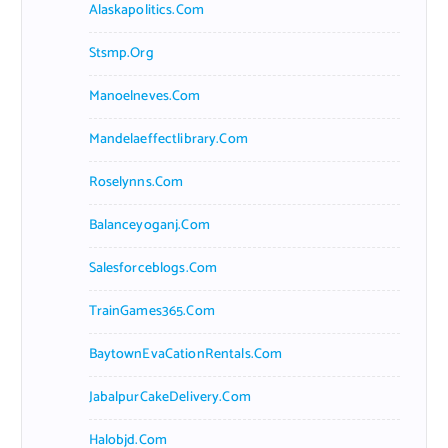
Alaskapolitics.com
Stsmp.org
Manoelneves.com
Mandelaeffectlibrary.com
Roselynns.com
Balanceyoganj.com
Salesforceblogs.com
TrainGames365.com
BaytownEvaCationRentals.com
JabalpurCakeDelivery.com
Halobjd.com