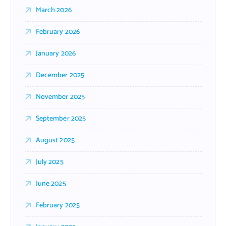
March 2026
February 2026
January 2026
December 2025
November 2025
September 2025
August 2025
July 2025
June 2025
February 2025