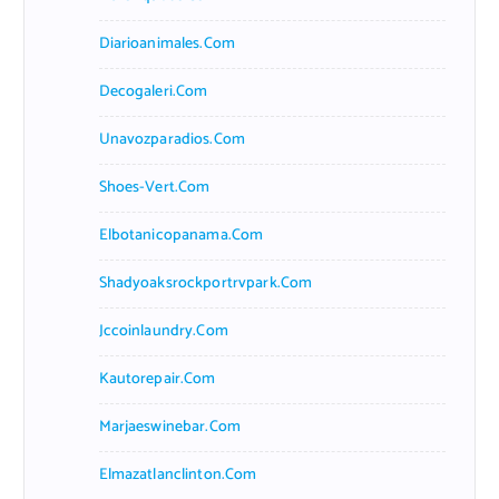
Diarioanimales.com
Decogaleri.com
Unavozparadios.com
Shoes-Vert.com
Elbotanicopanama.com
Shadyoaksrockportrvpark.com
Jccoinlaundry.com
Kautorepair.com
Marjaeswinebar.com
Elmazatlanclinton.com