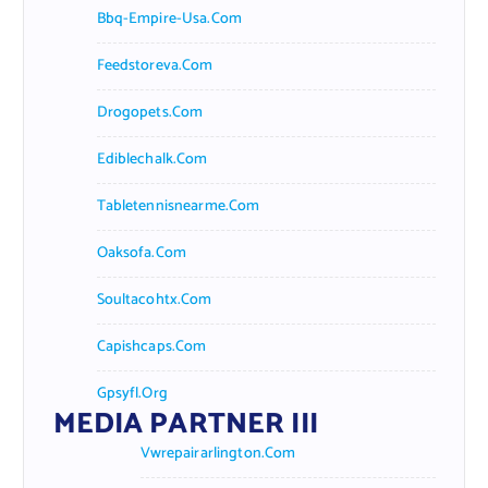
Bbq-Empire-Usa.com
Feedstoreva.com
Drogopets.com
Ediblechalk.com
Tabletennisnearme.com
Oaksofa.com
Soultacohtx.com
Capishcaps.com
Gpsyfl.org
MEDIA PARTNER III
Vwrepairarlington.com