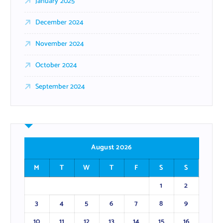
January 2025
December 2024
November 2024
October 2024
September 2024
August 2026
M
T
W
T
F
S
S
1
2
3
4
5
6
7
8
9
10
11
12
13
14
15
16