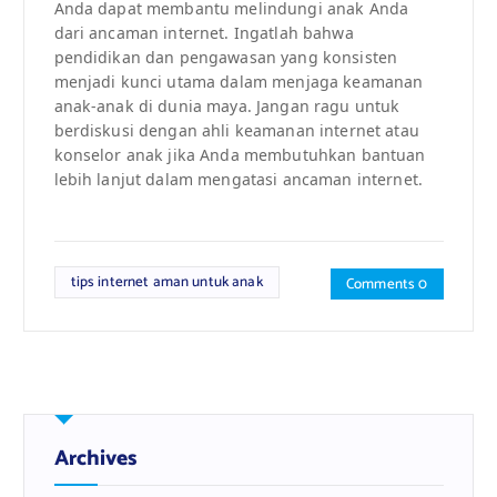
Anda dapat membantu melindungi anak Anda
dari ancaman internet. Ingatlah bahwa
pendidikan dan pengawasan yang konsisten
menjadi kunci utama dalam menjaga keamanan
anak-anak di dunia maya. Jangan ragu untuk
berdiskusi dengan ahli keamanan internet atau
konselor anak jika Anda membutuhkan bantuan
lebih lanjut dalam mengatasi ancaman internet.
tips internet aman untuk anak
Comments 0
Archives