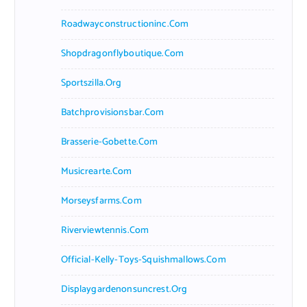
Roadwayconstructioninc.com
Shopdragonflyboutique.com
Sportszilla.org
Batchprovisionsbar.com
Brasserie-Gobette.com
Musicrearte.com
Morseysfarms.com
Riverviewtennis.com
Official-Kelly-Toys-Squishmallows.com
Displaygardenonsuncrest.org