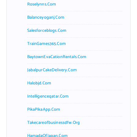
Roselynns.com
Balanceyoganj.com
Salesforceblogs.com
TrainGames365.com
BaytownEvaCationRentals.com
JabalpurCakeDelivery.com
Halobjd.com
Intelligenceqatar.com
PikaPikaApp.com
Takecareofbusinessdfw.org
HamadaOfJapan.com