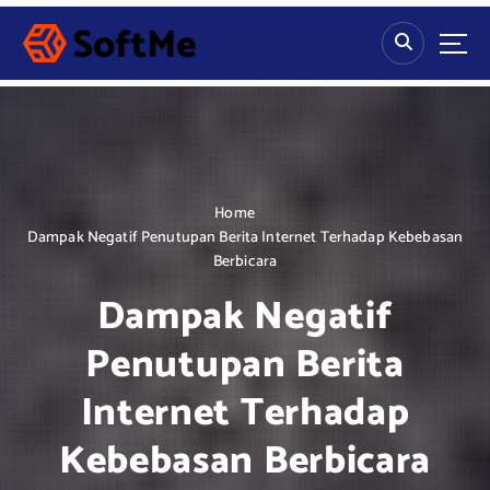
S
k
i
p
t
o
c
o
n
Home
t
Dampak Negatif Penutupan Berita Internet Terhadap Kebebasan
e
Berbicara
n
Dampak Negatif
t
Penutupan Berita
Internet Terhadap
Kebebasan Berbicara