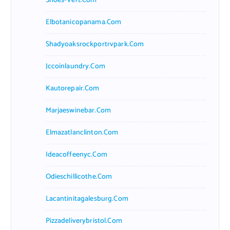
Shoes-Vert.com
Elbotanicopanama.com
Shadyoaksrockportrvpark.com
Jccoinlaundry.com
Kautorepair.com
Marjaeswinebar.com
Elmazatlanclinton.com
Ideacoffeenyc.com
Odieschillicothe.com
Lacantinitagalesburg.com
Pizzadeliverybristol.com