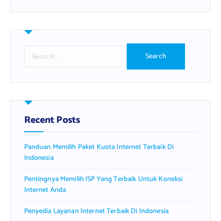
S
e
a
r
c
h
f
Recent Posts
o
r
Panduan Memilih Paket Kuota Internet Terbaik Di
:
Indonesia
Pentingnya Memilih ISP Yang Terbaik Untuk Koneksi
Internet Anda
Penyedia Layanan Internet Terbaik Di Indonesia