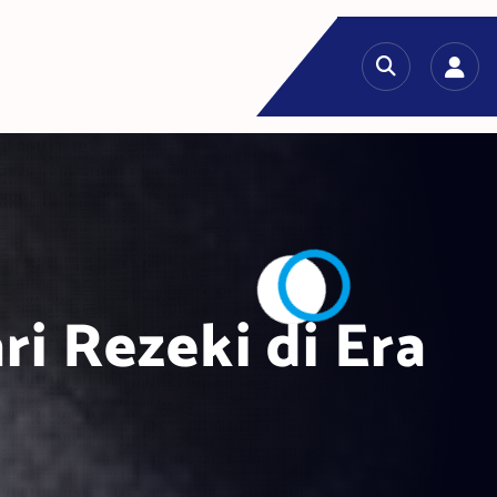
i Rezeki di Era