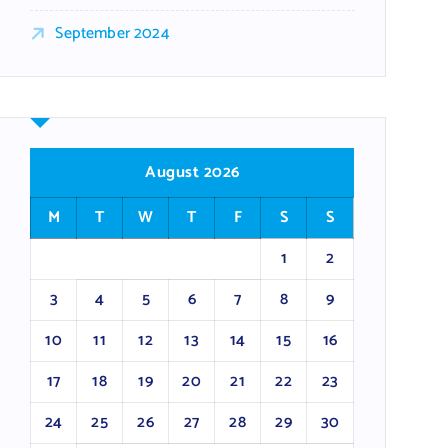
September 2024
August 2026
M
T
W
T
F
S
S
1
2
3
4
5
6
7
8
9
10
11
12
13
14
15
16
17
18
19
20
21
22
23
24
25
26
27
28
29
30