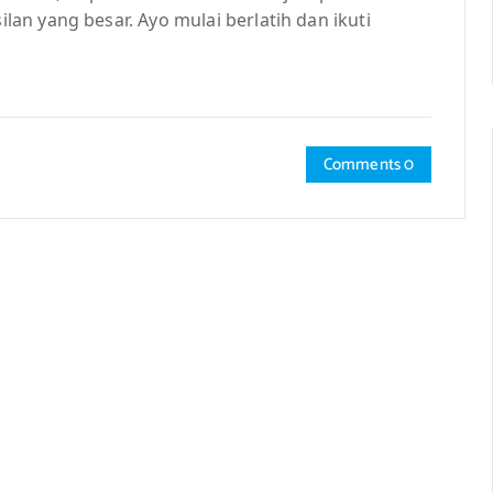
n yang besar. Ayo mulai berlatih dan ikuti
Comments 0