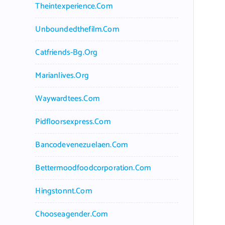
Theintexperience.com
Unboundedthefilm.com
Catfriends-Bg.org
Marianlives.org
Waywardtees.com
Pidfloorsexpress.com
Bancodevenezuelaen.com
Bettermoodfoodcorporation.com
Hingstonnt.com
Chooseagender.com