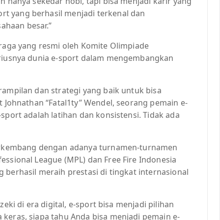
n hanya sekedar hobi, tapi bisa menjadi karir yang
t yang berhasil menjadi terkenal dan
ahaan besar.”
hraga yang resmi oleh Komite Olimpiade
seriusnya dunia e-sport dalam mengembangkan
rampilan dan strategi yang baik untuk bisa
ut Johnathan “Fatal1ty” Wendel, seorang pemain e-
sport adalah latihan dan konsistensi. Tidak ada
 berkembang dengan adanya turnamen-turnamen
essional League (MPL) dan Free Fire Indonesia
berhasil meraih prestasi di tingkat internasional
eki di era digital, e-sport bisa menjadi pilihan
 keras, siapa tahu Anda bisa menjadi pemain e-