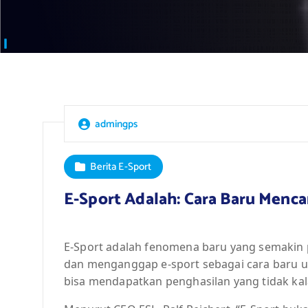
admingps
Berita E-Sport
E-Sport Adalah: Cara Baru Mencari
E-Sport adalah fenomena baru yang semakin po
dan menganggap e-sport sebagai cara baru un
bisa mendapatkan penghasilan yang tidak ka