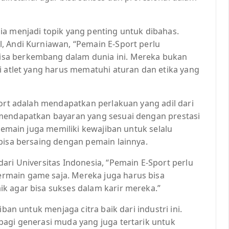
ia menjadi topik yang penting untuk dibahas.
, Andi Kurniawan, “Pemain E-Sport perlu
sa berkembang dalam dunia ini. Mereka bukan
i atlet yang harus mematuhi aturan dan etika yang
port adalah mendapatkan perlakuan yang adil dari
 mendapatkan bayaran yang sesuai dengan prestasi
 pemain juga memiliki kewajiban untuk selalu
bisa bersaing dengan pemain lainnya.
ari Universitas Indonesia, “Pemain E-Sport perlu
rmain game saja. Mereka juga harus bisa
k agar bisa sukses dalam karir mereka.”
iban untuk menjaga citra baik dari industri ini.
bagi generasi muda yang juga tertarik untuk