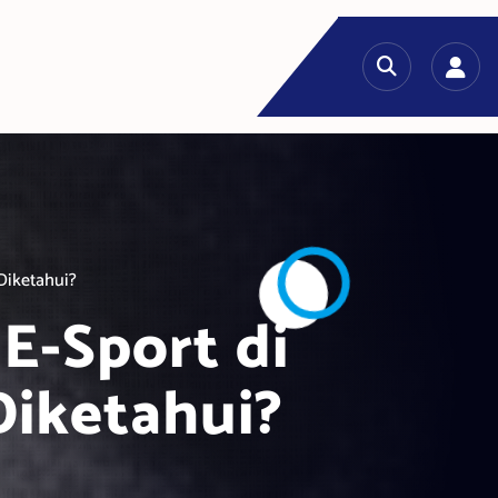
Diketahui?
E-Sport di
Diketahui?