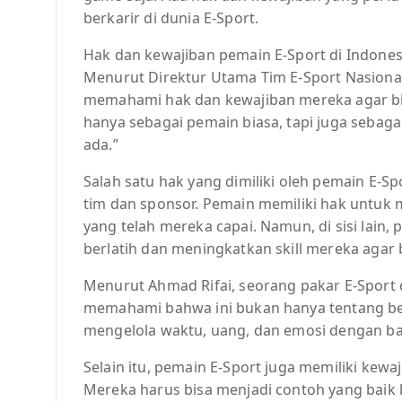
berkarir di dunia E-Sport.
Hak dan kewajiban pemain E-Sport di Indones
Menurut Direktur Utama Tim E-Sport Nasional
memahami hak dan kewajiban mereka agar bi
hanya sebagai pemain biasa, tapi juga sebaga
ada.”
Salah satu hak yang dimiliki oleh pemain E-S
tim dan sponsor. Pemain memiliki hak untuk
yang telah mereka capai. Namun, di sisi lain,
berlatih dan meningkatkan skill mereka agar 
Menurut Ahmad Rifai, seorang pakar E-Sport d
memahami bahwa ini bukan hanya tentang be
mengelola waktu, uang, dan emosi dengan bai
Selain itu, pemain E-Sport juga memiliki kewaj
Mereka harus bisa menjadi contoh yang baik 