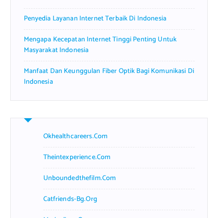
Penyedia Layanan Internet Terbaik Di Indonesia
Mengapa Kecepatan Internet Tinggi Penting Untuk
Masyarakat Indonesia
Manfaat Dan Keunggulan Fiber Optik Bagi Komunikasi Di
Indonesia
Okhealthcareers.com
Theintexperience.com
Unboundedthefilm.com
Catfriends-Bg.org