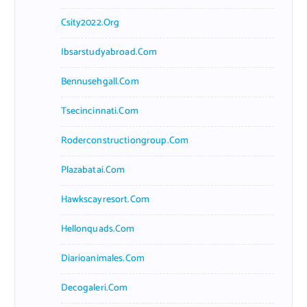
Csity2022.org
Ibsarstudyabroad.com
Bennusehgall.com
Tsecincinnati.com
Roderconstructiongroup.com
Plazabatai.com
Hawkscayresort.com
Hellonquads.com
Diarioanimales.com
Decogaleri.com