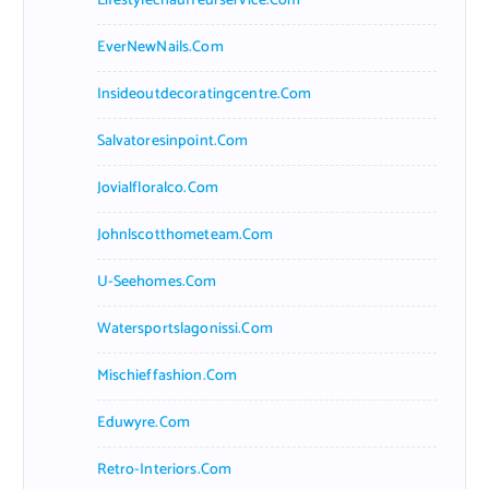
Lifestylechauffeurservice.com
EverNewNails.com
Insideoutdecoratingcentre.com
Salvatoresinpoint.com
Jovialfloralco.com
Johnlscotthometeam.com
U-Seehomes.com
Watersportslagonissi.com
Mischieffashion.com
Eduwyre.com
Retro-Interiors.com