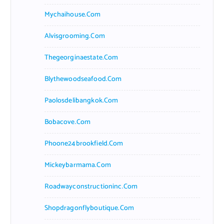
Mychaihouse.com
Alvisgrooming.com
Thegeorginaestate.com
Blythewoodseafood.com
Paolosdelibangkok.com
Bobacove.com
Phoone24brookfield.com
Mickeybarmama.com
Roadwayconstructioninc.com
Shopdragonflyboutique.com