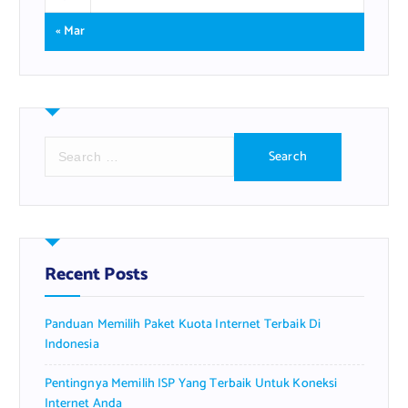
« Mar
S
e
a
r
c
h
f
Recent Posts
o
r
Panduan Memilih Paket Kuota Internet Terbaik Di
:
Indonesia
Pentingnya Memilih ISP Yang Terbaik Untuk Koneksi
Internet Anda