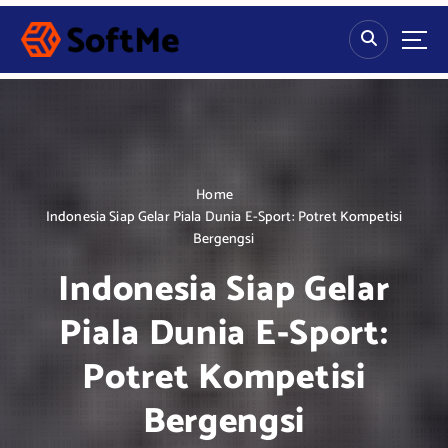
S
k
i
p
t
o
c
o
n
Home
t
Indonesia Siap Gelar Piala Dunia E-Sport: Potret Kompetisi
e
Bergengsi
n
Indonesia Siap Gelar
t
Piala Dunia E-Sport:
Potret Kompetisi
Bergengsi