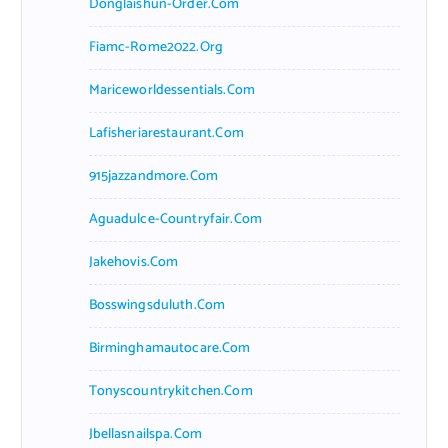
Donglaishun-Order.com
Fiamc-Rome2022.org
Mariceworldessentials.com
Lafisheriarestaurant.com
915jazzandmore.com
Aguadulce-Countryfair.com
Jakehovis.com
Bosswingsduluth.com
Birminghamautocare.com
Tonyscountrykitchen.com
Jbellasnailspa.com