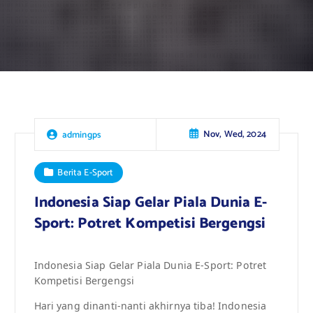
Nov, Wed, 2024
admingps
Berita E-Sport
Indonesia Siap Gelar Piala Dunia E-
Sport: Potret Kompetisi Bergengsi
Indonesia Siap Gelar Piala Dunia E-Sport: Potret
Kompetisi Bergengsi
Hari yang dinanti-nanti akhirnya tiba! Indonesia