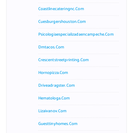
Coastlinecateringnc.com
Cuesburgershouston.com
Psicologiaespecializadaencampeche.com
Dmtacos.com
Crescentstreetprinting.com
Hornopizza.com
Driveadragster.com
Hematologa.com
Lizaivanov.com
Guesttinyhomes.com