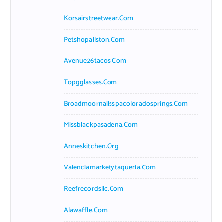
Korsairstreetwear.com
Petshopallston.com
Avenue26tacos.com
Topgglasses.com
Broadmoornailsspacoloradosprings.com
Missblackpasadena.com
Anneskitchen.org
Valenciamarketytaqueria.com
Reefrecordsllc.com
Alawaffle.com