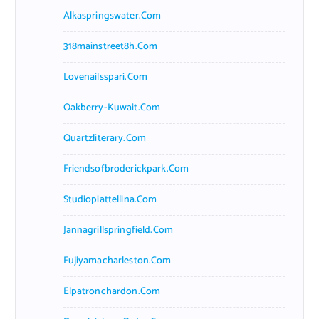
Alkaspringswater.com
318mainstreet8h.com
Lovenailsspari.com
Oakberry-Kuwait.com
Quartzliterary.com
Friendsofbroderickpark.com
Studiopiattellina.com
Jannagrillspringfield.com
Fujiyamacharleston.com
Elpatronchardon.com