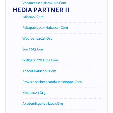
Vacancesscolaires2022.com
MEDIA PARTNER II
Isth2022.com
P2b2pabi2023-Makassar.com
Wocfparis2023.org
Sinc2023.com
Scdlqatar2022-Qa.com
Thecolumbiagrill.com
Provisionscheeseandwineshoppe.com
Khedi2023.org
Akademikgeriatri2023.org