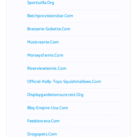
Sportszilla.org
Batchprovisionsbar.com
Brasserie-Gobette.com
Musicrearte.com
Morseysfarms.com
Riverviewtennis.com
Official-Kelly-Toys-Squishmallows.com
Displaygardenonsuncrest.org
Bbq-Empire-Usa.com
Feedstoreva.com
Drogopets.com