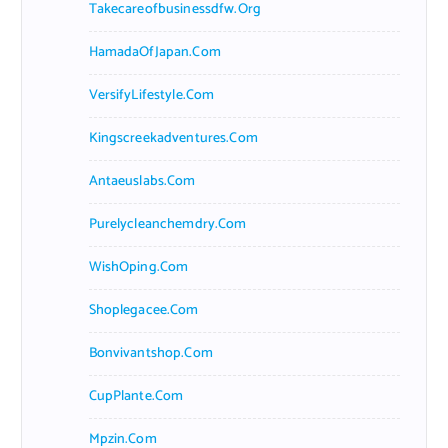
Takecareofbusinessdfw.org
HamadaOfJapan.com
VersifyLifestyle.com
Kingscreekadventures.com
Antaeuslabs.com
Purelycleanchemdry.com
WishOping.com
Shoplegacee.com
Bonvivantshop.com
CupPlante.com
Mpzin.com