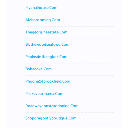
Mychaihouse.com
Alvisgrooming.com
Thegeorginaestate.com
Blythewoodseafood.com
Paolosdelibangkok.com
Bobacove.com
Phoone24brookfield.com
Mickeybarmama.com
Roadwayconstructioninc.com
Shopdragonflyboutique.com