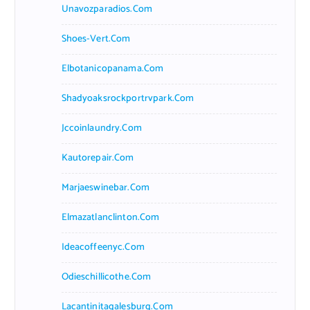
Unavozparadios.com
Shoes-Vert.com
Elbotanicopanama.com
Shadyoaksrockportrvpark.com
Jccoinlaundry.com
Kautorepair.com
Marjaeswinebar.com
Elmazatlanclinton.com
Ideacoffeenyc.com
Odieschillicothe.com
Lacantinitagalesburg.com