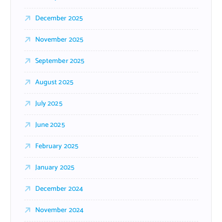
December 2025
November 2025
September 2025
August 2025
July 2025
June 2025
February 2025
January 2025
December 2024
November 2024