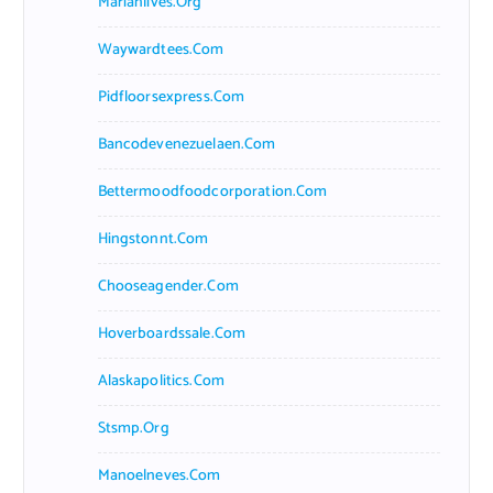
Marianlives.org
Waywardtees.com
Pidfloorsexpress.com
Bancodevenezuelaen.com
Bettermoodfoodcorporation.com
Hingstonnt.com
Chooseagender.com
Hoverboardssale.com
Alaskapolitics.com
Stsmp.org
Manoelneves.com