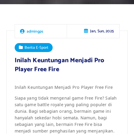
Jan, Sun, 2025
admingps
Berita E-Sport
Inilah Keuntungan Menjadi Pro
Player Free Fire
Inilah Keuntungan Menjadi Pro Player Free Fire
Siapa yang tidak mengenal game Free Fire? Salah
satu game battle royale yang paling populer di
dunia. Bagi sebagian orang, bermain game ini
hanyalah sekedar hobi semata. Namun, bagi
sebagian yang lain, bermain Free Fire bisa
menjadi sumber penghasilan yang menjanjikan.