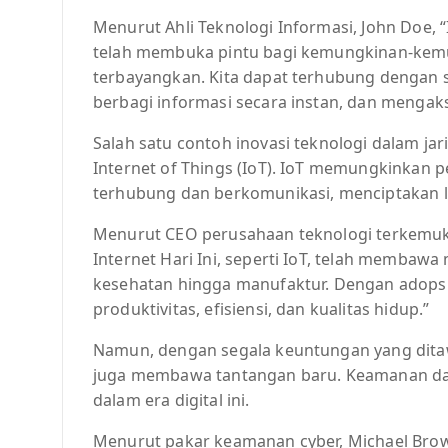
Menurut Ahli Teknologi Informasi, John Doe, “
telah membuka pintu bagi kemungkinan-kem
terbayangkan. Kita dapat terhubung dengan si
berbagi informasi secara instan, dan mengak
Salah satu contoh inovasi teknologi dalam jar
Internet of Things (IoT). IoT memungkinkan pe
terhubung dan berkomunikasi, menciptakan li
Menurut CEO perusahaan teknologi terkemuka,
Internet Hari Ini, seperti IoT, telah membawa 
kesehatan hingga manufaktur. Dengan adopsi 
produktivitas, efisiensi, dan kualitas hidup.”
Namun, dengan segala keuntungan yang ditawa
juga membawa tantangan baru. Keamanan dat
dalam era digital ini.
Menurut pakar keamanan cyber, Michael Brow