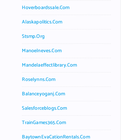
Hoverboardssale.com
Alaskapolitics.com
Stsmp.org
Manoelneves.com
Mandelaeffectlibrary.com
Roselynns.com
Balanceyoganj.com
Salesforceblogs.com
TrainGames365.com
BaytownEvaCationRentals.com