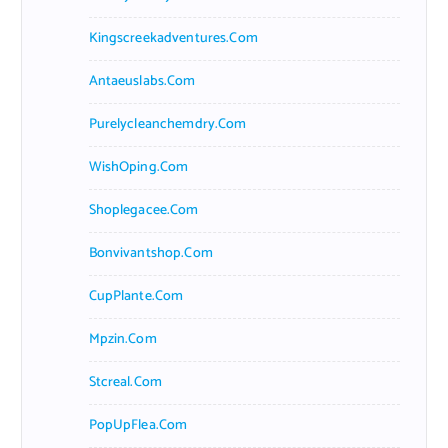
Kingscreekadventures.com
Antaeuslabs.com
Purelycleanchemdry.com
WishOping.com
Shoplegacee.com
Bonvivantshop.com
CupPlante.com
Mpzin.com
Stcreal.com
PopUpFlea.com