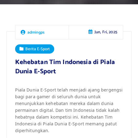
Jun, Fri, 2025
admingps
Berita E-Sport
Kehebatan Tim Indonesia di Piala
Dunia E-Sport
Piala Dunia E-Sport telah menjadi ajang bergengsi
bagi para gamer di seluruh dunia untuk
menunjukkan kehebatan mereka dalam dunia
permainan digital. Dan tim Indonesia tidak kalah
hebatnya dalam kompetisi ini. Kehebatan Tim
Indonesia di Piala Dunia E-Sport memang patut
diperhitungkan.