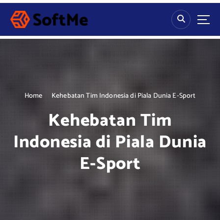
S
k
i
p
t
o
c
o
n
Home
Kehebatan Tim Indonesia di Piala Dunia E-Sport
t
Kehebatan Tim
e
n
Indonesia di Piala Dunia
t
E-Sport