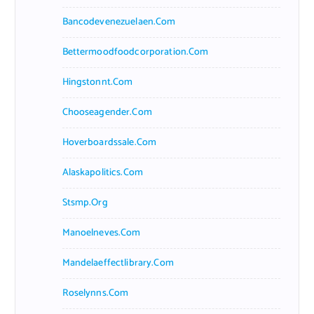
Bancodevenezuelaen.com
Bettermoodfoodcorporation.com
Hingstonnt.com
Chooseagender.com
Hoverboardssale.com
Alaskapolitics.com
Stsmp.org
Manoelneves.com
Mandelaeffectlibrary.com
Roselynns.com