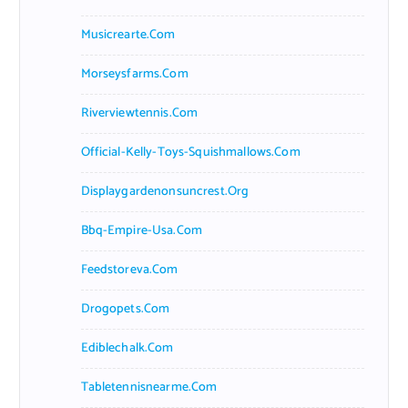
Musicrearte.com
Morseysfarms.com
Riverviewtennis.com
Official-Kelly-Toys-Squishmallows.com
Displaygardenonsuncrest.org
Bbq-Empire-Usa.com
Feedstoreva.com
Drogopets.com
Ediblechalk.com
Tabletennisnearme.com