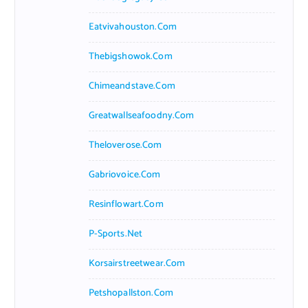
Eatvivahouston.com
Thebigshowok.com
Chimeandstave.com
Greatwallseafoodny.com
Theloverose.com
Gabriovoice.com
Resinflowart.com
P-Sports.net
Korsairstreetwear.com
Petshopallston.com