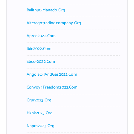
Balithut-Manado.org
Alteregotradingcompany.org
Aprce2022.com
Ibie2022.com
Sbcc-2022.com
AngolaOilAndGas2022.com
Convoy4Freedom2022.com
Grur2023.org
Hkhk2023.org
Napm2023.org