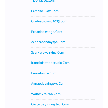
Tios-Tacos.com
Cafecito-Satx.com
Graduacionviu2023.com
Pecanjackstogo.com
Zengardendayspa.com
Sparklejewelryinc.com
Ironcladtattoostudio.com
Bruinshome.com
Annascleaningsvc.com
Wolfcitytattoo.com
Oysterbayturkeytrot.com