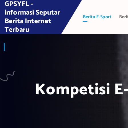
GPSYFL -
S
k
informasi Seputar
Berita E-Sport
Beri
i
Berita Internet
p
Terbaru
t
o
c
o
n
t
e
Kompetisi E-
n
t