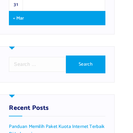
31
« Mar
S
e
a
r
c
h
f
Recent Posts
o
r
Panduan Memilih Paket Kuota Internet Terbaik
: