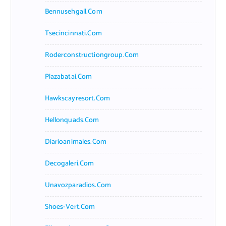
Bennusehgall.com
Tsecincinnati.com
Roderconstructiongroup.com
Plazabatai.com
Hawkscayresort.com
Hellonquads.com
Diarioanimales.com
Decogaleri.com
Unavozparadios.com
Shoes-Vert.com