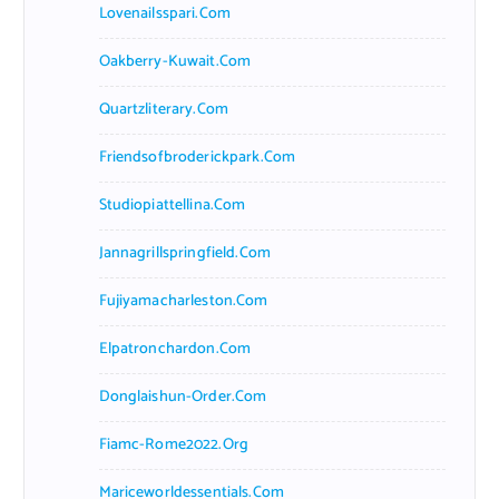
Lovenailsspari.com
Oakberry-Kuwait.com
Quartzliterary.com
Friendsofbroderickpark.com
Studiopiattellina.com
Jannagrillspringfield.com
Fujiyamacharleston.com
Elpatronchardon.com
Donglaishun-Order.com
Fiamc-Rome2022.org
Mariceworldessentials.com