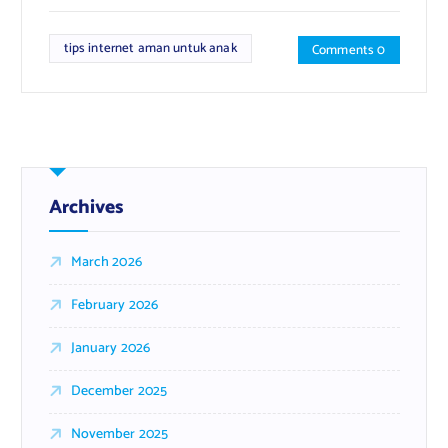
tips internet aman untuk anak
Comments 0
Archives
March 2026
February 2026
January 2026
December 2025
November 2025