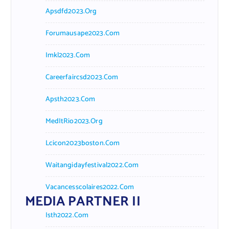
Apsdfd2023.org
Forumausape2023.com
Imkl2023.com
Careerfaircsd2023.com
Apsth2023.com
MedItRio2023.org
Lcicon2023boston.com
Waitangidayfestival2022.com
Vacancesscolaires2022.com
MEDIA PARTNER II
Isth2022.com