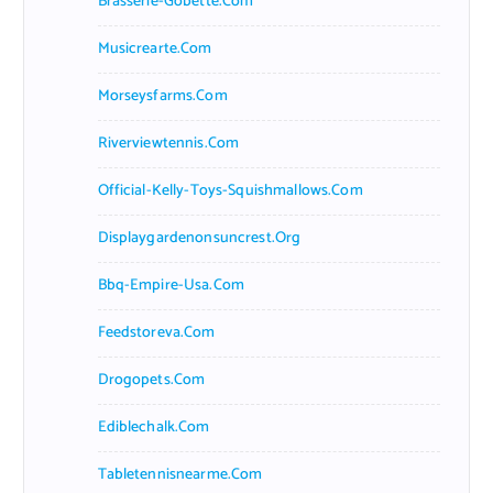
Brasserie-Gobette.com
Musicrearte.com
Morseysfarms.com
Riverviewtennis.com
Official-Kelly-Toys-Squishmallows.com
Displaygardenonsuncrest.org
Bbq-Empire-Usa.com
Feedstoreva.com
Drogopets.com
Ediblechalk.com
Tabletennisnearme.com