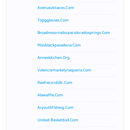
Avenue26tacos.com
Topgglasses.com
Broadmoornailsspacoloradosprings.com
Missblackpasadena.com
Anneskitchen.org
Valenciamarketytaqueria.com
Reefrecordsllc.com
Alawaffle.com
Aryouthfishing.com
United-Basketball.com