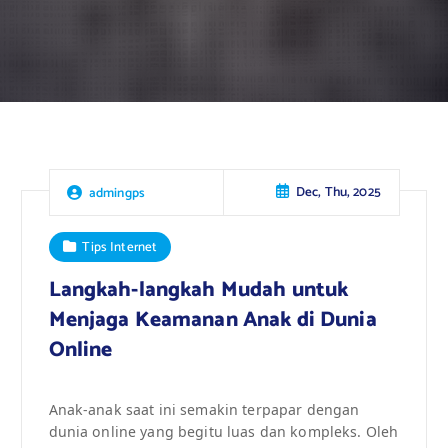
Dec, Thu, 2025
admingps
Tips Internet
Langkah-langkah Mudah untuk
Menjaga Keamanan Anak di Dunia
Online
Anak-anak saat ini semakin terpapar dengan
dunia online yang begitu luas dan kompleks. Oleh