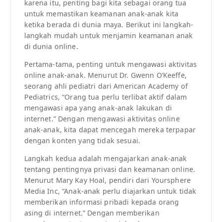
karena itu, penting bagi kita sebagai orang tua
untuk memastikan keamanan anak-anak kita
ketika berada di dunia maya. Berikut ini langkah-
langkah mudah untuk menjamin keamanan anak
di dunia online.
Pertama-tama, penting untuk mengawasi aktivitas
online anak-anak. Menurut Dr. Gwenn O’Keeffe,
seorang ahli pediatri dari American Academy of
Pediatrics, “Orang tua perlu terlibat aktif dalam
mengawasi apa yang anak-anak lakukan di
internet.” Dengan mengawasi aktivitas online
anak-anak, kita dapat mencegah mereka terpapar
dengan konten yang tidak sesuai.
Langkah kedua adalah mengajarkan anak-anak
tentang pentingnya privasi dan keamanan online.
Menurut Mary Kay Hoal, pendiri dari Yoursphere
Media Inc, “Anak-anak perlu diajarkan untuk tidak
memberikan informasi pribadi kepada orang
asing di internet.” Dengan memberikan