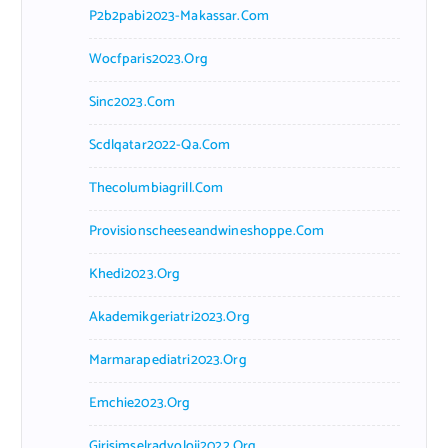
P2b2pabi2023-Makassar.com
Wocfparis2023.org
Sinc2023.com
Scdlqatar2022-Qa.com
Thecolumbiagrill.com
Provisionscheeseandwineshoppe.com
Khedi2023.org
Akademikgeriatri2023.org
Marmarapediatri2023.org
Emchie2023.org
Girisimselradyoloji2022.org