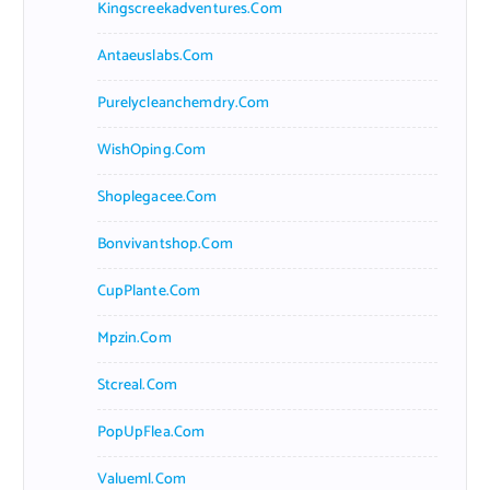
Kingscreekadventures.com
Antaeuslabs.com
Purelycleanchemdry.com
WishOping.com
Shoplegacee.com
Bonvivantshop.com
CupPlante.com
Mpzin.com
Stcreal.com
PopUpFlea.com
Valueml.com