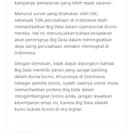
kampanye pemasaran yang lebih tepat sasaran.
Menurut survei yang dilakukan oleh IDC,
sebanyak 53% perusahaan di Indonesia telah
memanfaatkan Big Data dalam operasional bisnis
mereka. Hal ini menunjukkan bahwa kesadaran
akan pentingnya Big Data dalam meningkatkan
daya saing perusahaan semakin meningkat di
Indonesia.
Dengan demikian, tidak dapat dipungkiri bahwa
Big Data memiliki peran yang sangat penting
dalam dunia bisnis, khususnya di Indonesia.
Sebagai pemilik bisnis, sudah saatnya untuk mulai
memanfaatkan potensi Big Data dalam
mengembangkan bisnis Anda. Jangan lewatkan
kesempatan emas ini, karena Big Data adalah
kunci sukses bisnis di era digital.