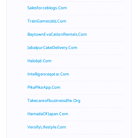
Salesforceblogs.com
TrainGames365.com
BaytownEvaCationRentals.com
JabalpurCakeDelivery.com
Halobjd.com
Intelligenceqatar.com
PikaPikaApp.com
Takecareofbusinessdfw.org
HamadaOfJapan.com
VersifyLifestyle.com