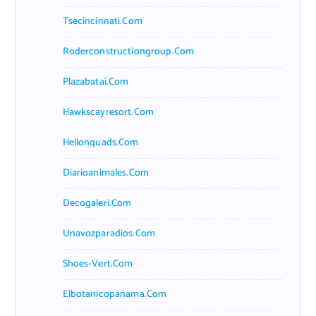
Tsecincinnati.com
Roderconstructiongroup.com
Plazabatai.com
Hawkscayresort.com
Hellonquads.com
Diarioanimales.com
Decogaleri.com
Unavozparadios.com
Shoes-Vert.com
Elbotanicopanama.com