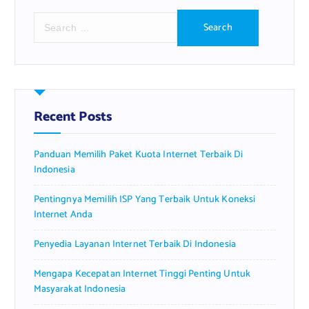
S
e
a
r
c
h
f
Recent Posts
o
r
Panduan Memilih Paket Kuota Internet Terbaik Di
:
Indonesia
Pentingnya Memilih ISP Yang Terbaik Untuk Koneksi
Internet Anda
Penyedia Layanan Internet Terbaik Di Indonesia
Mengapa Kecepatan Internet Tinggi Penting Untuk
Masyarakat Indonesia