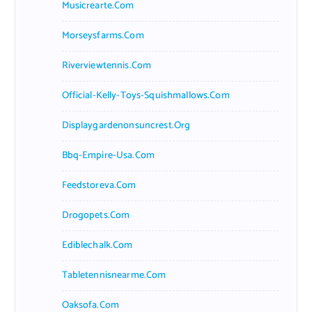
Musicrearte.com
Morseysfarms.com
Riverviewtennis.com
Official-Kelly-Toys-Squishmallows.com
Displaygardenonsuncrest.org
Bbq-Empire-Usa.com
Feedstoreva.com
Drogopets.com
Ediblechalk.com
Tabletennisnearme.com
Oaksofa.com