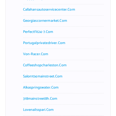
Callahansautoservicecenter.com
Georgiascornermarket.com
Perfectfit24-7.com
Portugalprivatedriver.com
Von-Racer.com
Coffeeshopcharleston.com
Salon104mainstreet.com
Alkaspringswater.com
318mainstreet8h.com
Lovenailsspari.com