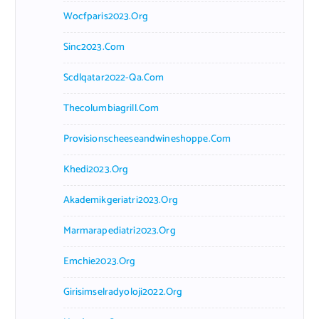
Wocfparis2023.org
Sinc2023.com
Scdlqatar2022-Qa.com
Thecolumbiagrill.com
Provisionscheeseandwineshoppe.com
Khedi2023.org
Akademikgeriatri2023.org
Marmarapediatri2023.org
Emchie2023.org
Girisimselradyoloji2022.org