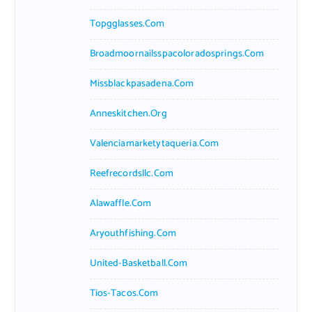
Topgglasses.com
Broadmoornailsspacoloradosprings.com
Missblackpasadena.com
Anneskitchen.org
Valenciamarketytaqueria.com
Reefrecordsllc.com
Alawaffle.com
Aryouthfishing.com
United-Basketball.com
Tios-Tacos.com