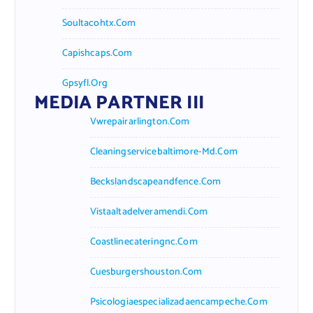
Soultacohtx.com
Capishcaps.com
Gpsyfl.org
MEDIA PARTNER III
Vwrepairarlington.com
Cleaningservicebaltimore-Md.com
Beckslandscapeandfence.com
Vistaaltadelveramendi.com
Coastlinecateringnc.com
Cuesburgershouston.com
Psicologiaespecializadaencampeche.com