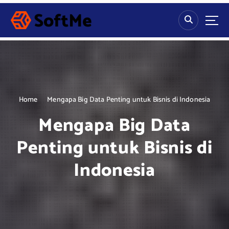
S
k
i
p
t
o
c
o
n
Home
Mengapa Big Data Penting untuk Bisnis di Indonesia
t
Mengapa Big Data
e
n
Penting untuk Bisnis di
t
Indonesia