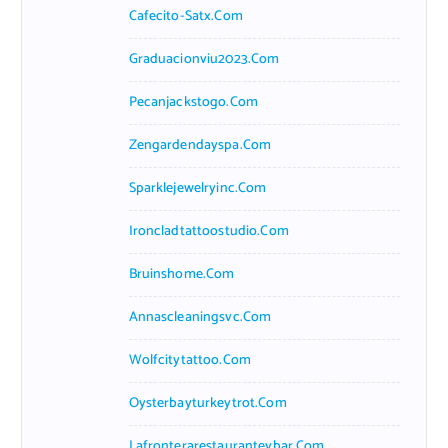
Cafecito-Satx.com
Graduacionviu2023.com
Pecanjackstogo.com
Zengardendayspa.com
Sparklejewelryinc.com
Ironcladtattoostudio.com
Bruinshome.com
Annascleaningsvc.com
Wolfcitytattoo.com
Oysterbayturkeytrot.com
Lafronterarestauranteybar.com