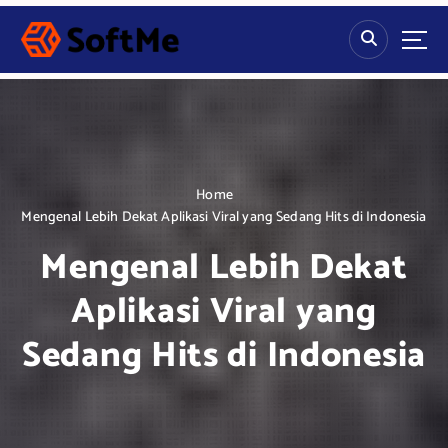
S
k
i
p
t
o
c
o
n
Home
t
Mengenal Lebih Dekat Aplikasi Viral yang Sedang Hits di Indonesia
e
Mengenal Lebih Dekat
n
t
Aplikasi Viral yang
Sedang Hits di Indonesia