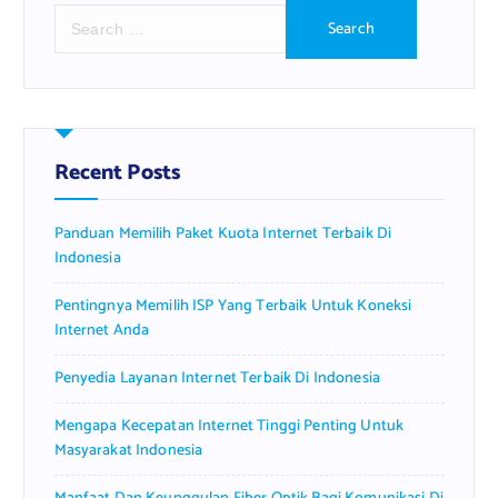
S
e
a
r
c
h
f
Recent Posts
o
r
Panduan Memilih Paket Kuota Internet Terbaik Di
:
Indonesia
Pentingnya Memilih ISP Yang Terbaik Untuk Koneksi
Internet Anda
Penyedia Layanan Internet Terbaik Di Indonesia
Mengapa Kecepatan Internet Tinggi Penting Untuk
Masyarakat Indonesia