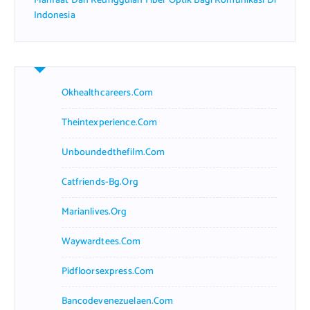
Manfaat Dan Keunggulan Fiber Optik Bagi Komunikasi Di
Indonesia
Okhealthcareers.com
Theintexperience.com
Unboundedthefilm.com
Catfriends-Bg.org
Marianlives.org
Waywardtees.com
Pidfloorsexpress.com
Bancodevenezuelaen.com