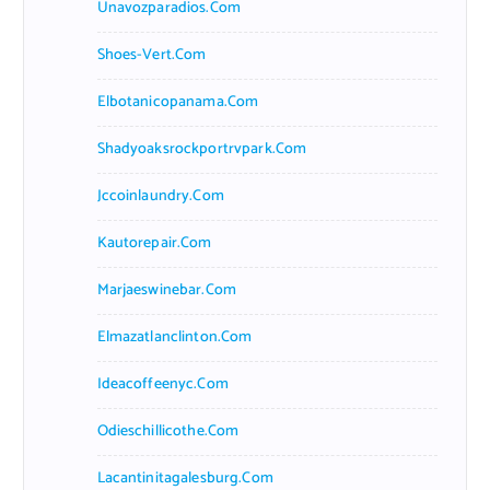
Unavozparadios.com
Shoes-Vert.com
Elbotanicopanama.com
Shadyoaksrockportrvpark.com
Jccoinlaundry.com
Kautorepair.com
Marjaeswinebar.com
Elmazatlanclinton.com
Ideacoffeenyc.com
Odieschillicothe.com
Lacantinitagalesburg.com