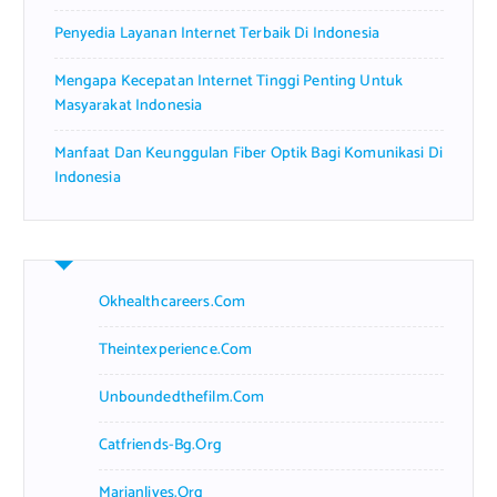
Penyedia Layanan Internet Terbaik Di Indonesia
Mengapa Kecepatan Internet Tinggi Penting Untuk
Masyarakat Indonesia
Manfaat Dan Keunggulan Fiber Optik Bagi Komunikasi Di
Indonesia
Okhealthcareers.com
Theintexperience.com
Unboundedthefilm.com
Catfriends-Bg.org
Marianlives.org