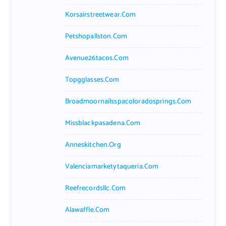
Korsairstreetwear.com
Petshopallston.com
Avenue26tacos.com
Topgglasses.com
Broadmoornailsspacoloradosprings.com
Missblackpasadena.com
Anneskitchen.org
Valenciamarketytaqueria.com
Reefrecordsllc.com
Alawaffle.com