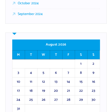
October 2024
September 2024
August 2026
M
T
W
T
F
S
S
1
2
3
4
5
6
7
8
9
10
11
12
13
14
15
16
17
18
19
20
21
22
23
24
25
26
27
28
29
30
31