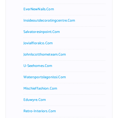
EverNewNails.com
Insideoutdecoratingcentre.com
Salvatoresinpoint.com
Jovialfloralco.com
Johnlscotthometeam.com
U-Seehomes.com
Watersportslagonissi.com
Mischieffashion.com
Eduwyre.com
Retro-Interiors.com