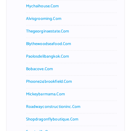
Mychaihouse.com
Alvisgrooming.com
Thegeorginaestate.com
Blythewoodseafood.com
Paolosdelibangkok.com
Bobacove.com
Phoone24brookfield.com
Mickeybarmama.com
Roadwayconstructioninc.com
Shopdragonflyboutique.com