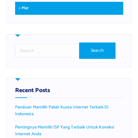
« Mar
S
e
a
r
c
h
f
Recent Posts
o
r
Panduan Memilih Paket Kuota Internet Terbaik Di
:
Indonesia
Pentingnya Memilih ISP Yang Terbaik Untuk Koneksi
Internet Anda