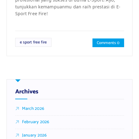
tunjukkan kemampuanmu dan raih prestasi di E-
Sport Free Fire!
e sport free fire
Comments 0
Archives
March 2026
February 2026
January 2026