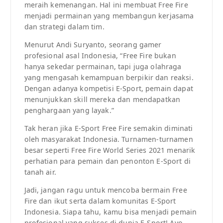
meraih kemenangan. Hal ini membuat Free Fire
menjadi permainan yang membangun kerjasama
dan strategi dalam tim.
Menurut Andi Suryanto, seorang gamer
profesional asal Indonesia, “Free Fire bukan
hanya sekedar permainan, tapi juga olahraga
yang mengasah kemampuan berpikir dan reaksi.
Dengan adanya kompetisi E-Sport, pemain dapat
menunjukkan skill mereka dan mendapatkan
penghargaan yang layak.”
Tak heran jika E-Sport Free Fire semakin diminati
oleh masyarakat Indonesia. Turnamen-turnamen
besar seperti Free Fire World Series 2021 menarik
perhatian para pemain dan penonton E-Sport di
tanah air.
Jadi, jangan ragu untuk mencoba bermain Free
Fire dan ikut serta dalam komunitas E-Sport
Indonesia. Siapa tahu, kamu bisa menjadi pemain
profesional yang sukses di dunia E-Sport! Ayo,