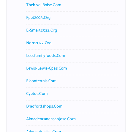
Theblvd-Boise.com
Fpet2023.org
E-Smart2022.org
Ngrc2022.org
Leesfamilyfoods.com
Lewis-Lewis-Cpas.com
Eleontennis.com
Cyetus.com
Bradfordshops.com
Almadenranchsanjose.com
Advocatevijay.com