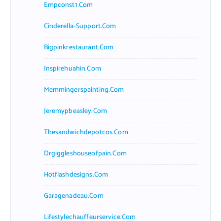
Empconst1.com
Cinderella-Support.com
Bigpinkrestaurant.com
Inspirehuahin.com
Memmingerspainting.com
Jeremypbeasley.com
Thesandwichdepotcos.com
Drgiggleshouseofpain.com
Hotflashdesigns.com
Garagenadeau.com
Lifestylechauffeurservice.com