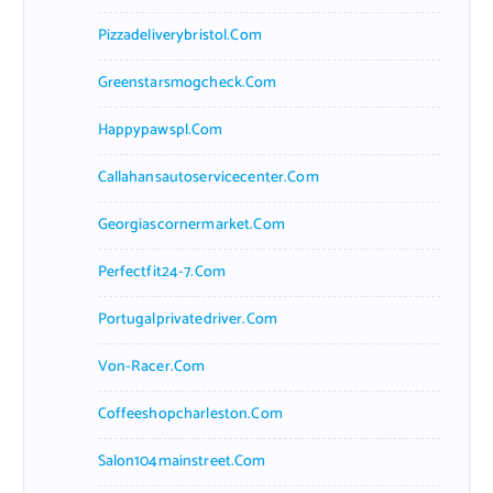
Pizzadeliverybristol.com
Greenstarsmogcheck.com
Happypawspl.com
Callahansautoservicecenter.com
Georgiascornermarket.com
Perfectfit24-7.com
Portugalprivatedriver.com
Von-Racer.com
Coffeeshopcharleston.com
Salon104mainstreet.com