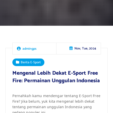
Nov, Tue, 2024
admingps
Berita E-Sport
Mengenal Lebih Dekat E-Sport Free
Fire: Permainan Unggulan Indonesia
Pernahkah kamu mendengar tentang E-Sport Free
Fire? Jika belum, yuk kita mengenal lebih dekat
tentang permainan unggulan Indonesia yang
sedang populer ini.