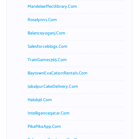
Mandelaeffectlibrary.com
Roselynns.com
Balanceyoganj.com
Salesforceblogs.com
TrainGames365.com
BaytownEvaCationRentals.com
JabalpurCakeDelivery.com
Halobjd.com
Intelligenceqatar.com
PikaPikaApp.com