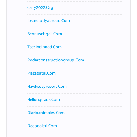
Csity2022.org
Ibsarstudyabroad.com
Bennusehgall.com
Tsecincinnati.com
Roderconstructiongroup.com
Plazabatai.com
Hawkscayresort.com
Hellonquads.com
Diarioanimales.com
Decogaleri.com