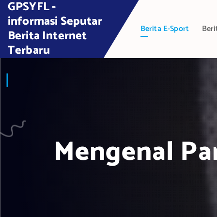
GPSYFL -
S
k
informasi Seputar
Berita E-Sport
Beri
i
Berita Internet
p
Terbaru
t
o
c
o
n
t
e
Mengenal Par
n
t