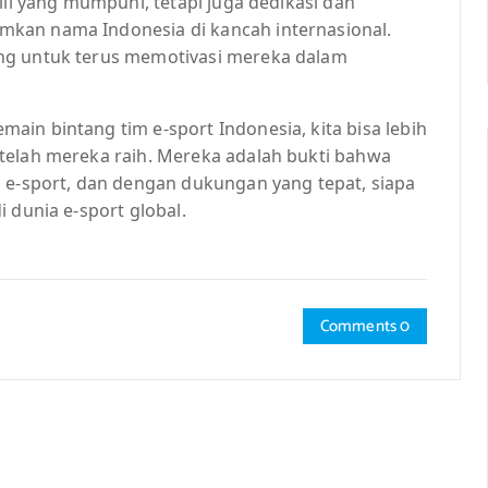
ill yang mumpuni, tetapi juga dedikasi dan
kan nama Indonesia di kancah internasional.
ng untuk terus memotivasi mereka dalam
in bintang tim e-sport Indonesia, kita bisa lebih
telah mereka raih. Mereka adalah bukti bahwa
a e-sport, dan dengan dukungan yang tepat, siapa
 dunia e-sport global.
Comments 0