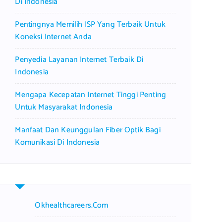
Di Indonesia
Pentingnya Memilih ISP Yang Terbaik Untuk
Koneksi Internet Anda
Penyedia Layanan Internet Terbaik Di
Indonesia
Mengapa Kecepatan Internet Tinggi Penting
Untuk Masyarakat Indonesia
Manfaat Dan Keunggulan Fiber Optik Bagi
Komunikasi Di Indonesia
Okhealthcareers.com