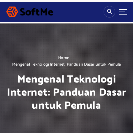
S
k
i
p
t
o
c
o
n
Home
t
Mengenal Teknologi Internet: Panduan Dasar untuk Pemula
e
Mengenal Teknologi
n
t
Internet: Panduan Dasar
untuk Pemula