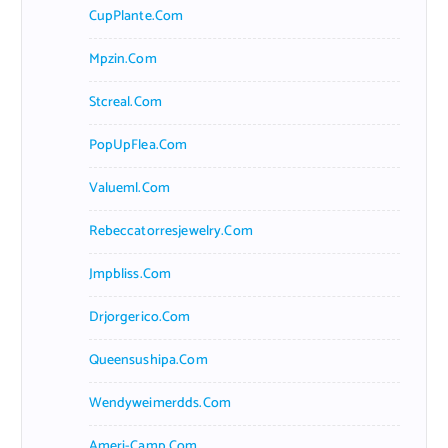
CupPlante.com
Mpzin.com
Stcreal.com
PopUpFlea.com
Valueml.com
Rebeccatorresjewelry.com
Jmpbliss.com
Drjorgerico.com
Queensushipa.com
Wendyweimerdds.com
Ameri-Camp.com