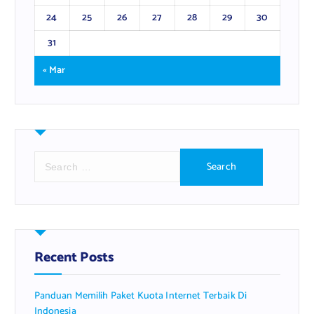
24
25
26
27
28
29
30
31
« Mar
S
e
a
r
c
h
f
Recent Posts
o
r
Panduan Memilih Paket Kuota Internet Terbaik Di
:
Indonesia