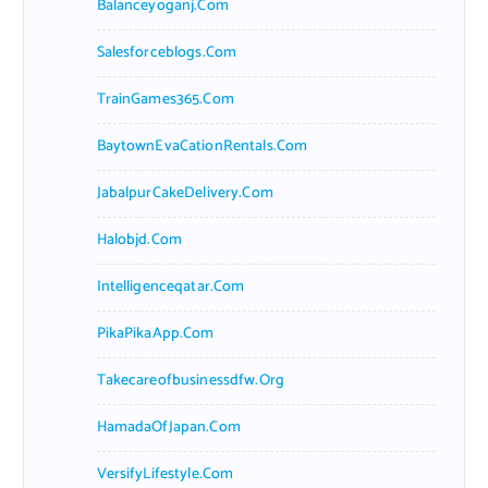
Balanceyoganj.com
Salesforceblogs.com
TrainGames365.com
BaytownEvaCationRentals.com
JabalpurCakeDelivery.com
Halobjd.com
Intelligenceqatar.com
PikaPikaApp.com
Takecareofbusinessdfw.org
HamadaOfJapan.com
VersifyLifestyle.com