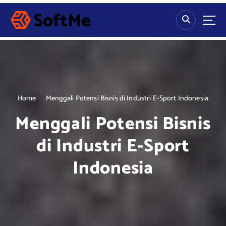
S
k
i
p
t
o
c
o
n
Home
Menggali Potensi Bisnis di Industri E-Sport Indonesia
t
Menggali Potensi Bisnis
e
n
di Industri E-Sport
t
Indonesia