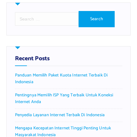
S
e
a
r
c
h
f
Recent Posts
o
r
Panduan Memilih Paket Kuota Internet Terbaik Di
:
Indonesia
Pentingnya Memilih ISP Yang Terbaik Untuk Koneksi
Internet Anda
Penyedia Layanan Internet Terbaik Di Indonesia
Mengapa Kecepatan Internet Tinggi Penting Untuk
Masyarakat Indonesia