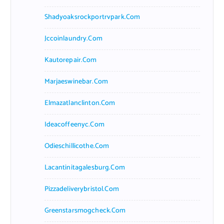
Shadyoaksrockportrvpark.com
Jccoinlaundry.com
Kautorepair.com
Marjaeswinebar.com
Elmazatlanclinton.com
Ideacoffeenyc.com
Odieschillicothe.com
Lacantinitagalesburg.com
Pizzadeliverybristol.com
Greenstarsmogcheck.com