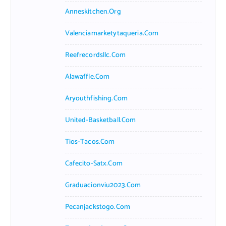
Anneskitchen.org
Valenciamarketytaqueria.com
Reefrecordsllc.com
Alawaffle.com
Aryouthfishing.com
United-Basketball.com
Tios-Tacos.com
Cafecito-Satx.com
Graduacionviu2023.com
Pecanjackstogo.com