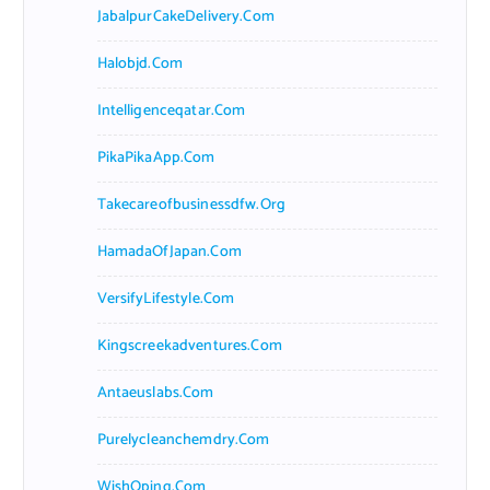
JabalpurCakeDelivery.com
Halobjd.com
Intelligenceqatar.com
PikaPikaApp.com
Takecareofbusinessdfw.org
HamadaOfJapan.com
VersifyLifestyle.com
Kingscreekadventures.com
Antaeuslabs.com
Purelycleanchemdry.com
WishOping.com