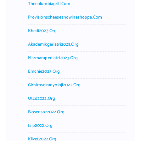
Thecolumbiagrill.com
Provisionscheeseandwineshoppe.com
Khedi2023.org
Akademikgeriatri2023.org
Marmarapediatri2023.org
Emchie2023.org
Girisimselradyoloji2022.org
Utcd2022.org
Biosensor2022.org
Ialp2022.org
Klivet2022.org