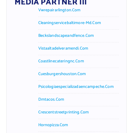
MEDIA PARTNER III
Vwrepairarlington.com
Cleaningservicebaltimore-Md.com
Beckslandscapeandfence.com
Vistaaltadelveramendi.com
Coastlinecateringnc.com
Cuesburgershouston.com
Psicologiaespecializadaencampeche.com
Dmtacos.com
Crescentstreetprinting.com
Hornopizza.com