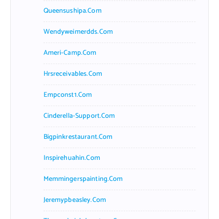
Queensushipa.com
Wendyweimerdds.com
Ameri-Camp.com
Hrsreceivables.com
Empconst1.com
Cinderella-Support.com
Bigpinkrestaurant.com
Inspirehuahin.com
Memmingerspainting.com
Jeremypbeasley.com