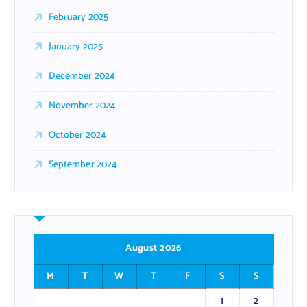
February 2025
January 2025
December 2024
November 2024
October 2024
September 2024
August 2026
M
T
W
T
F
S
S
1
2