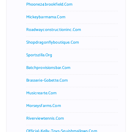
Phoone24brookfield.com
Mickeybarmama.com
Roadwayconstructioninc.com
Shopdragonflyboutique.com
Sportszilla.org
Batchprovisionsbar.com
Brasserie-Gobette.com
Musicrearte.com
Morseysfarms.com
Riverviewtennis.com
Official-Kelly-Toys-Squishmallows.com