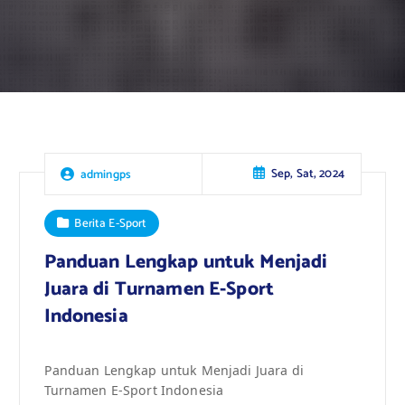
Sep, Sat, 2024
admingps
Berita E-Sport
Panduan Lengkap untuk Menjadi
Juara di Turnamen E-Sport
Indonesia
Panduan Lengkap untuk Menjadi Juara di
Turnamen E-Sport Indonesia