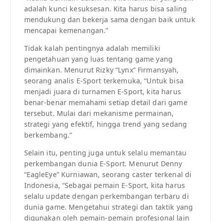
adalah kunci kesuksesan. Kita harus bisa saling
mendukung dan bekerja sama dengan baik untuk
mencapai kemenangan.”
Tidak kalah pentingnya adalah memiliki
pengetahuan yang luas tentang game yang
dimainkan. Menurut Rizky “Lynx” Firmansyah,
seorang analis E-Sport terkemuka, “Untuk bisa
menjadi juara di turnamen E-Sport, kita harus
benar-benar memahami setiap detail dari game
tersebut. Mulai dari mekanisme permainan,
strategi yang efektif, hingga trend yang sedang
berkembang.”
Selain itu, penting juga untuk selalu memantau
perkembangan dunia E-Sport. Menurut Denny
“EagleEye” Kurniawan, seorang caster terkenal di
Indonesia, “Sebagai pemain E-Sport, kita harus
selalu update dengan perkembangan terbaru di
dunia game. Mengetahui strategi dan taktik yang
digunakan oleh pemain-pemain profesional lain