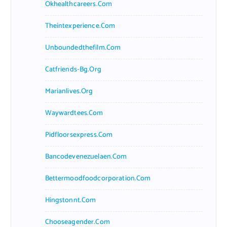
Okhealthcareers.com
Theintexperience.com
Unboundedthefilm.com
Catfriends-Bg.org
Marianlives.org
Waywardtees.com
Pidfloorsexpress.com
Bancodevenezuelaen.com
Bettermoodfoodcorporation.com
Hingstonnt.com
Chooseagender.com