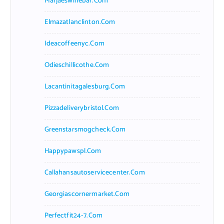
Marjaeswinebar.com
Elmazatlanclinton.com
Ideacoffeenyc.com
Odieschillicothe.com
Lacantinitagalesburg.com
Pizzadeliverybristol.com
Greenstarsmogcheck.com
Happypawspl.com
Callahansautoservicecenter.com
Georgiascornermarket.com
Perfectfit24-7.com