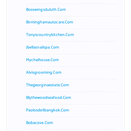
Bosswingsduluth.com
Birminghamautocare.com
Tonyscountrykitchen.com
Jbellasnailspa.com
Mychaihouse.com
Alvisgrooming.com
Thegeorginaestate.com
Blythewoodseafood.com
Paolosdelibangkok.com
Bobacove.com