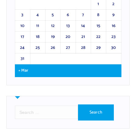
1
2
3
4
5
6
7
8
9
10
11
12
13
14
15
16
17
18
19
20
21
22
23
24
25
26
27
28
29
30
31
« Mar
S
e
a
r
c