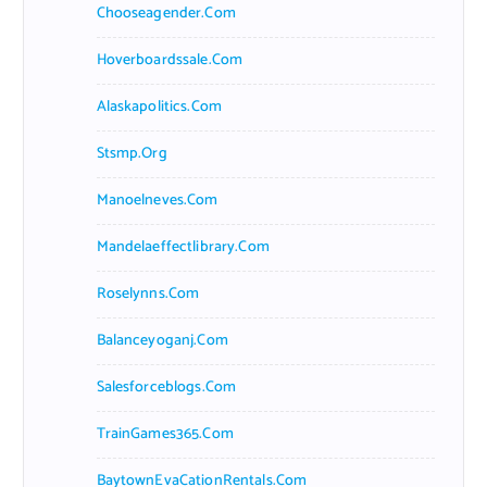
Chooseagender.com
Hoverboardssale.com
Alaskapolitics.com
Stsmp.org
Manoelneves.com
Mandelaeffectlibrary.com
Roselynns.com
Balanceyoganj.com
Salesforceblogs.com
TrainGames365.com
BaytownEvaCationRentals.com