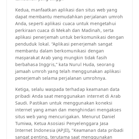
Kedua, manfaatkan aplikasi dan situs web yang
dapat membantu memudahkan perjalanan umroh
Anda, seperti aplikasi cuaca untuk mengetahui
perkiraan cuaca di Mekah dan Madinah, serta
aplikasi penerjemah untuk berkomunikasi dengan
penduduk lokal. “Aplikasi penerjemah sangat
membantu dalam berkomunikasi dengan
masyarakat Arab yang mungkin tidak fasih
berbahasa Inggris,” kata Nurul Huda, seorang
jamaah umroh yang telah menggunakan aplikasi
penerjemah selama perjalanan umrohnya.
Ketiga, selalu waspada terhadap keamanan data
pribadi Anda saat menggunakan internet di Arab
Saudi. Pastikan untuk menggunakan koneksi
internet yang aman dan menghindari mengakses
situs web yang mencurigakan. Menurut Daniel
Tumiwa, Ketua Asosiasi Penyelenggara Jasa
Internet Indonesia (APJII), “Keamanan data pribadi
sangat penting, terutama saat menggunakan