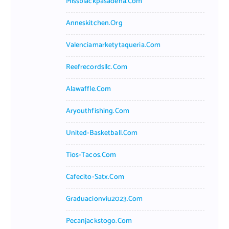
Missblackpasadena.com
Anneskitchen.org
Valenciamarketytaqueria.com
Reefrecordsllc.com
Alawaffle.com
Aryouthfishing.com
United-Basketball.com
Tios-Tacos.com
Cafecito-Satx.com
Graduacionviu2023.com
Pecanjackstogo.com