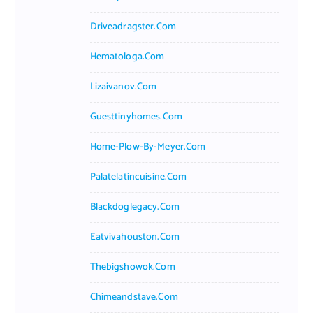
Driveadragster.com
Hematologa.com
Lizaivanov.com
Guesttinyhomes.com
Home-Plow-By-Meyer.com
Palatelatincuisine.com
Blackdoglegacy.com
Eatvivahouston.com
Thebigshowok.com
Chimeandstave.com