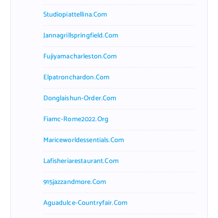
Studiopiattellina.com
Jannagrillspringfield.com
Fujiyamacharleston.com
Elpatronchardon.com
Donglaishun-Order.com
Fiamc-Rome2022.org
Mariceworldessentials.com
Lafisheriarestaurant.com
915jazzandmore.com
Aguadulce-Countryfair.com