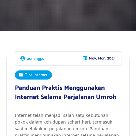
Nov, Mon, 2024
admingps
Tips Internet
Panduan Praktis Menggunakan
Internet Selama Perjalanan Umroh
Internet telah menjadi salah satu kebutuhan
pokok dalam kehidupan sehari-hari, termasuk
saat melakukan perjalanan umroh. Panduan
praktis menggunakan internet selama perjalanan