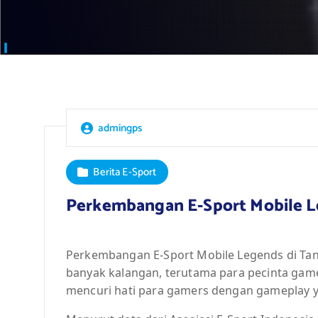
admingps
Berita E-Sport
Perkembangan E-Sport Mobile Le
Perkembangan E-Sport Mobile Legends di Tan
banyak kalangan, terutama para pecinta game
mencuri hati para gamers dengan gameplay y