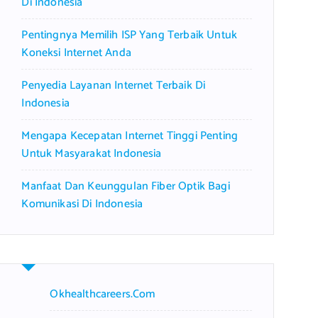
Di Indonesia
Pentingnya Memilih ISP Yang Terbaik Untuk
Koneksi Internet Anda
Penyedia Layanan Internet Terbaik Di
Indonesia
Mengapa Kecepatan Internet Tinggi Penting
Untuk Masyarakat Indonesia
Manfaat Dan Keunggulan Fiber Optik Bagi
Komunikasi Di Indonesia
Okhealthcareers.com