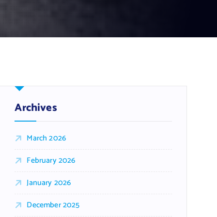
Archives
March 2026
February 2026
January 2026
December 2025