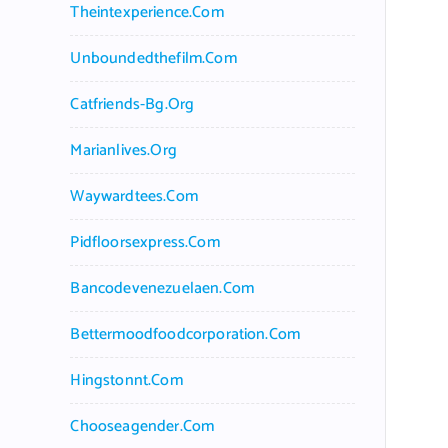
Theintexperience.com
Unboundedthefilm.com
Catfriends-Bg.org
Marianlives.org
Waywardtees.com
Pidfloorsexpress.com
Bancodevenezuelaen.com
Bettermoodfoodcorporation.com
Hingstonnt.com
Chooseagender.com