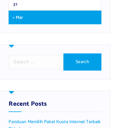
31
« Mar
S
e
a
r
c
h
f
Recent Posts
o
r
Panduan Memilih Paket Kuota Internet Terbaik
: