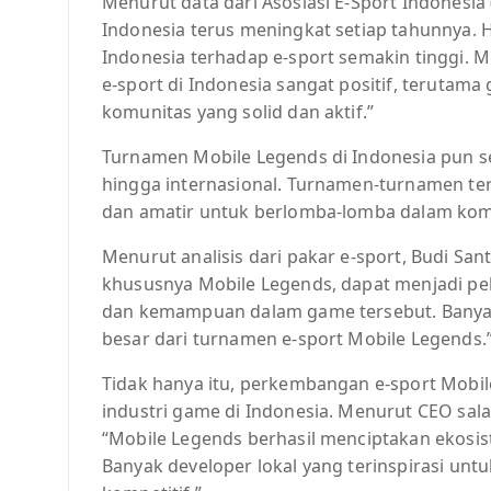
Menurut data dari Asosiasi E-Sport Indonesia
Indonesia terus meningkat setiap tahunnya.
Indonesia terhadap e-sport semakin tinggi. 
e-sport di Indonesia sangat positif, terutam
komunitas yang solid dan aktif.”
Turnamen Mobile Legends di Indonesia pun sem
hingga internasional. Turnamen-turnamen te
dan amatir untuk berlomba-lomba dalam kom
Menurut analisis dari pakar e-sport, Budi Sa
khususnya Mobile Legends, dapat menjadi pe
dan kemampuan dalam game tersebut. Banya
besar dari turnamen e-sport Mobile Legends.
Tidak hanya itu, perkembangan e-sport Mobi
industri game di Indonesia. Menurut CEO sal
“Mobile Legends berhasil menciptakan ekosist
Banyak developer lokal yang terinspirasi un