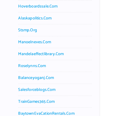
Hoverboardssale.com
Alaskapolitics.com
Stsmp.org
Manoelneves.com
Mandelaeffectlibrary.com
Roselynns.com
Balanceyoganj.com
Salesforceblogs.com
TrainGames365.com
BaytownEvaCationRentals.com