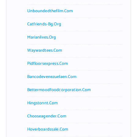
Unboundedthefilm.com
Catfriends-Bg.org
Marianlives.org
Waywardtees.com
Pidfloorsexpress.com
Bancodevenezuelaen.com
Bettermoodfoodcorporation.com
Hingstonnt.com
Chooseagender.com
Hoverboardssale.com