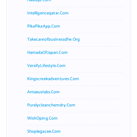
Halobjd.com
Intelligenceqatar.com
PikaPikaApp.com
Takecareofbusinessdfw.org
HamadaOfJapan.com
VersifyLifestyle.com
Kingscreekadventures.com
Antaeuslabs.com
Purelycleanchemdry.com
WishOping.com
Shoplegacee.com