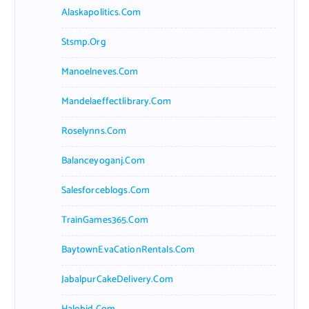
Alaskapolitics.com
Stsmp.org
Manoelneves.com
Mandelaeffectlibrary.com
Roselynns.com
Balanceyoganj.com
Salesforceblogs.com
TrainGames365.com
BaytownEvaCationRentals.com
JabalpurCakeDelivery.com