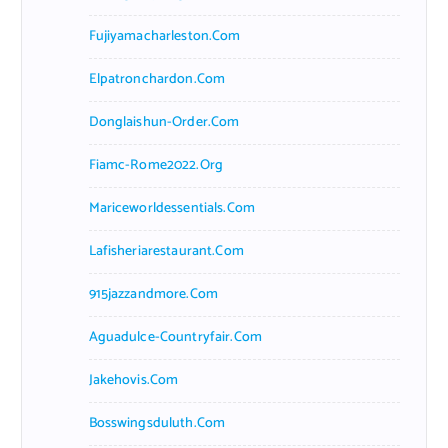
Fujiyamacharleston.com
Elpatronchardon.com
Donglaishun-Order.com
Fiamc-Rome2022.org
Mariceworldessentials.com
Lafisheriarestaurant.com
915jazzandmore.com
Aguadulce-Countryfair.com
Jakehovis.com
Bosswingsduluth.com