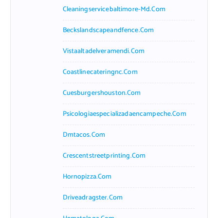
Cleaningservicebaltimore-Md.com
Beckslandscapeandfence.com
Vistaaltadelveramendi.com
Coastlinecateringnc.com
Cuesburgershouston.com
Psicologiaespecializadaencampeche.com
Dmtacos.com
Crescentstreetprinting.com
Hornopizza.com
Driveadragster.com