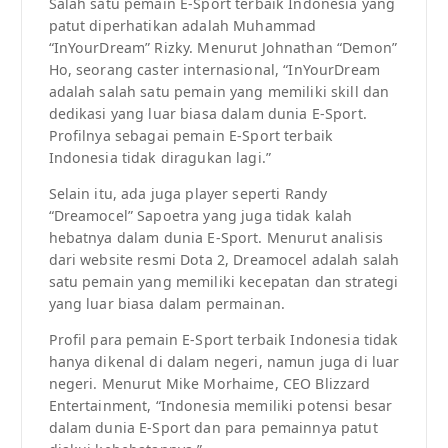
Salah satu pemain E-Sport terbaik Indonesia yang
patut diperhatikan adalah Muhammad
“InYourDream” Rizky. Menurut Johnathan “Demon”
Ho, seorang caster internasional, “InYourDream
adalah salah satu pemain yang memiliki skill dan
dedikasi yang luar biasa dalam dunia E-Sport.
Profilnya sebagai pemain E-Sport terbaik
Indonesia tidak diragukan lagi.”
Selain itu, ada juga player seperti Randy
“Dreamocel” Sapoetra yang juga tidak kalah
hebatnya dalam dunia E-Sport. Menurut analisis
dari website resmi Dota 2, Dreamocel adalah salah
satu pemain yang memiliki kecepatan dan strategi
yang luar biasa dalam permainan.
Profil para pemain E-Sport terbaik Indonesia tidak
hanya dikenal di dalam negeri, namun juga di luar
negeri. Menurut Mike Morhaime, CEO Blizzard
Entertainment, “Indonesia memiliki potensi besar
dalam dunia E-Sport dan para pemainnya patut