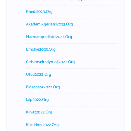
Khedi2023.org
Akademikgeriatri2023.org
Marmarapediatri2023.org
Emchie2023.org
Girisimselradyoloji2022.org
Utcd2022.org
Biosensor2022.org
Ialp2022.org
Klivet2022.org
Ifac-Hms2022.org