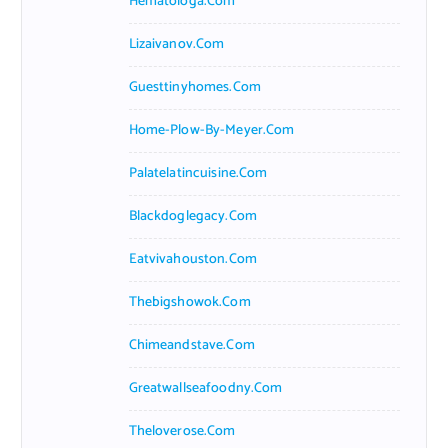
Hematologa.com
Lizaivanov.com
Guesttinyhomes.com
Home-Plow-By-Meyer.com
Palatelatincuisine.com
Blackdoglegacy.com
Eatvivahouston.com
Thebigshowok.com
Chimeandstave.com
Greatwallseafoodny.com
Theloverose.com