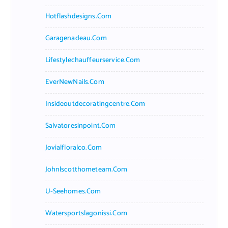
Hotflashdesigns.com
Garagenadeau.com
Lifestylechauffeurservice.com
EverNewNails.com
Insideoutdecoratingcentre.com
Salvatoresinpoint.com
Jovialfloralco.com
Johnlscotthometeam.com
U-Seehomes.com
Watersportslagonissi.com