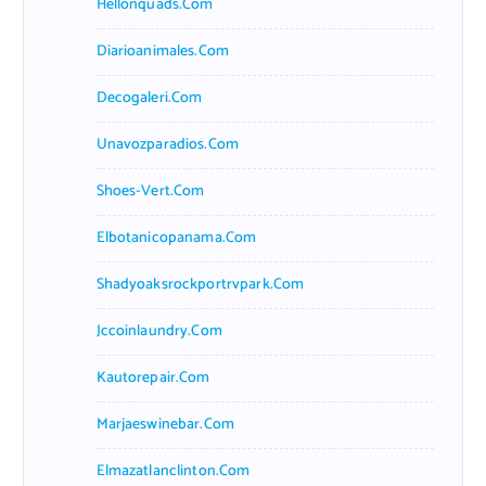
Hellonquads.com
Diarioanimales.com
Decogaleri.com
Unavozparadios.com
Shoes-Vert.com
Elbotanicopanama.com
Shadyoaksrockportrvpark.com
Jccoinlaundry.com
Kautorepair.com
Marjaeswinebar.com
Elmazatlanclinton.com