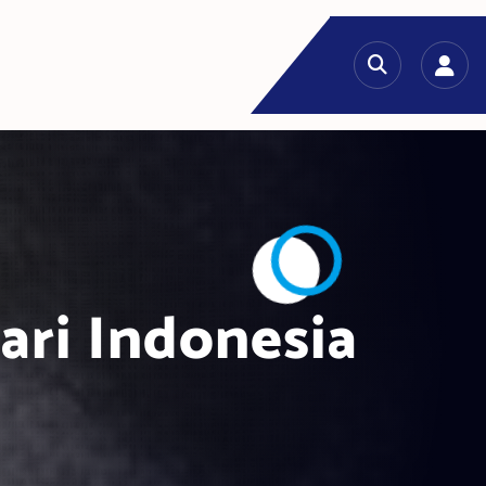
ari Indonesia