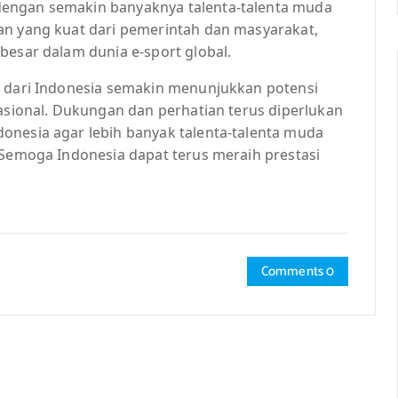
dengan semakin banyaknya talenta-talenta muda
an yang kuat dari pemerintah dan masyarakat,
besar dalam dunia e-sport global.
n dari Indonesia semakin menunjukkan potensi
nasional. Dukungan dan perhatian terus diperlukan
onesia agar lebih banyak talenta-talenta muda
 Semoga Indonesia dapat terus meraih prestasi
Comments 0