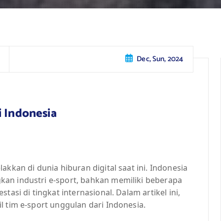
Dec, Sun, 2024
i Indonesia
akkan di dunia hiburan digital saat ini. Indonesia
an industri e-sport, bahkan memiliki beberapa
tasi di tingkat internasional. Dalam artikel ini,
l tim e-sport unggulan dari Indonesia.