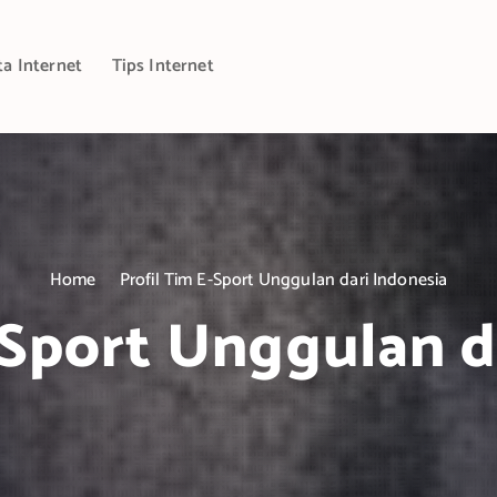
ta Internet
Tips Internet
Home
Profil Tim E-Sport Unggulan dari Indonesia
-Sport Unggulan d