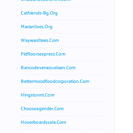
Catfriends-Bg.org
Marianlives.org
Waywardtees.com
Pidfloorsexpress.com
Bancodevenezuelaen.com
Bettermoodfoodcorporation.com
Hingstonnt.com
Chooseagender.com
Hoverboardssale.com