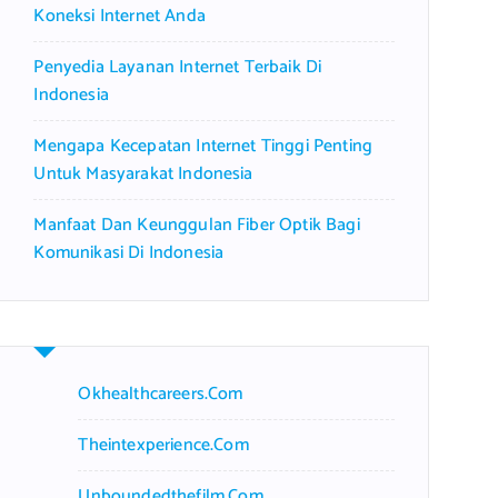
Koneksi Internet Anda
Penyedia Layanan Internet Terbaik Di
Indonesia
Mengapa Kecepatan Internet Tinggi Penting
Untuk Masyarakat Indonesia
Manfaat Dan Keunggulan Fiber Optik Bagi
Komunikasi Di Indonesia
Okhealthcareers.com
Theintexperience.com
Unboundedthefilm.com