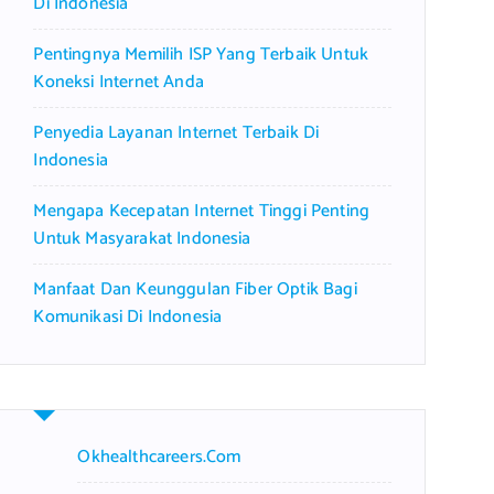
Di Indonesia
Pentingnya Memilih ISP Yang Terbaik Untuk
Koneksi Internet Anda
Penyedia Layanan Internet Terbaik Di
Indonesia
Mengapa Kecepatan Internet Tinggi Penting
Untuk Masyarakat Indonesia
Manfaat Dan Keunggulan Fiber Optik Bagi
Komunikasi Di Indonesia
Okhealthcareers.com