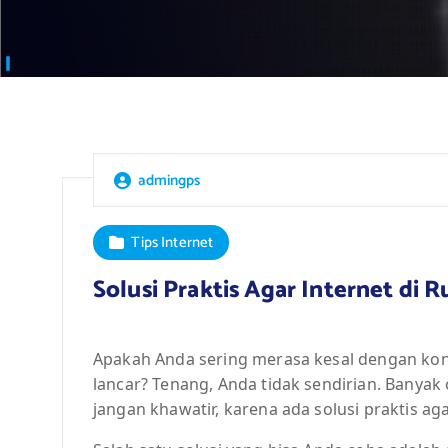
admingps
Tips Internet
Solusi Praktis Agar Internet di
Apakah Anda sering merasa kesal dengan kone
lancar? Tenang, Anda tidak sendirian. Bany
jangan khawatir, karena ada solusi praktis aga