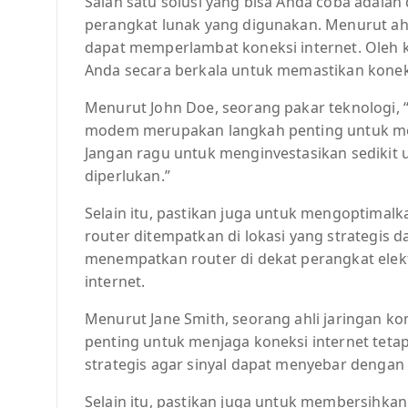
Salah satu solusi yang bisa Anda coba adal
perangkat lunak yang digunakan. Menurut ahl
dapat memperlambat koneksi internet. Oleh 
Anda secara berkala untuk memastikan koneksi
Menurut John Doe, seorang pakar teknologi, 
modem merupakan langkah penting untuk menj
Jangan ragu untuk menginvestasikan sedikit 
diperlukan.”
Selain itu, pastikan juga untuk mengoptimal
router ditempatkan di lokasi yang strategis d
menempatkan router di dekat perangkat elek
internet.
Menurut Jane Smith, seorang ahli jaringan ko
penting untuk menjaga koneksi internet tetap 
strategis agar sinyal dapat menyebar dengan 
Selain itu, pastikan juga untuk membersihka