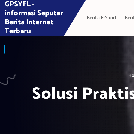
GPSYFL -
S
k
informasi Seputar
Berita E-Sport
Beri
i
Berita Internet
p
Terbaru
t
o
c
o
n
t
H
e
Solusi Prakt
n
t