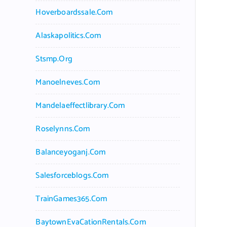
Hoverboardssale.com
Alaskapolitics.com
Stsmp.org
Manoelneves.com
Mandelaeffectlibrary.com
Roselynns.com
Balanceyoganj.com
Salesforceblogs.com
TrainGames365.com
BaytownEvaCationRentals.com