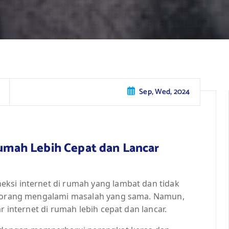
Sep, Wed, 2024
 Rumah Lebih Cepat dan Lancar
ksi internet di rumah yang lambat dan tidak
ak orang mengalami masalah yang sama. Namun,
r internet di rumah lebih cepat dan lancar.