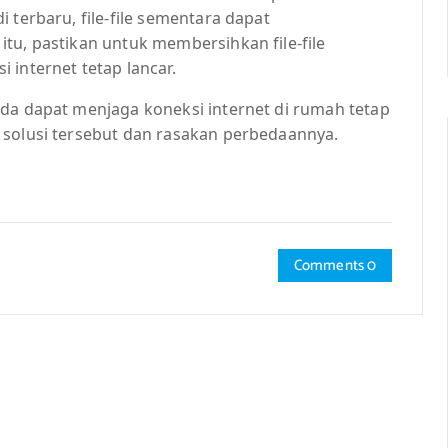
 terbaru, file-file sementara dapat
tu, pastikan untuk membersihkan file-file
 internet tetap lancar.
nda dapat menjaga koneksi internet di rumah tetap
 solusi tersebut dan rasakan perbedaannya.
Comments 0