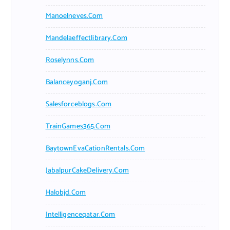
Manoelneves.com
Mandelaeffectlibrary.com
Roselynns.com
Balanceyoganj.com
Salesforceblogs.com
TrainGames365.com
BaytownEvaCationRentals.com
JabalpurCakeDelivery.com
Halobjd.com
Intelligenceqatar.com