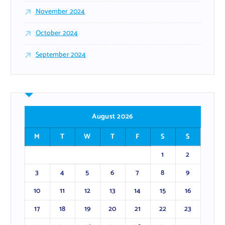
November 2024
October 2024
September 2024
August 2026
M
T
W
T
F
S
S
1
2
3
4
5
6
7
8
9
10
11
12
13
14
15
16
17
18
19
20
21
22
23