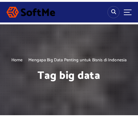
S
k
i
p
t
o
c
o
n
Home
Mengapa Big Data Penting untuk Bisnis di Indonesia
t
Tag big data
e
n
t