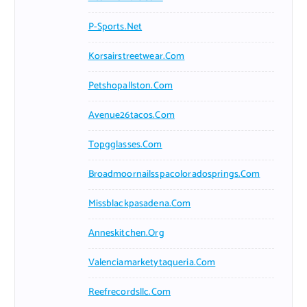
P-Sports.net
Korsairstreetwear.com
Petshopallston.com
Avenue26tacos.com
Topgglasses.com
Broadmoornailsspacoloradosprings.com
Missblackpasadena.com
Anneskitchen.org
Valenciamarketytaqueria.com
Reefrecordsllc.com