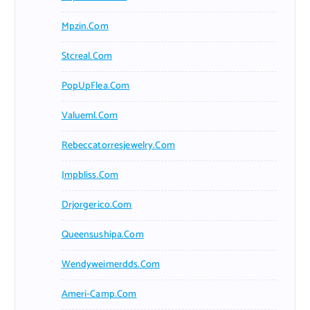
Mpzin.com
Stcreal.com
PopUpFlea.com
Valueml.com
Rebeccatorresjewelry.com
Jmpbliss.com
Drjorgerico.com
Queensushipa.com
Wendyweimerdds.com
Ameri-Camp.com