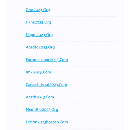
Grur2023.org
Hkhk2023.org
Napm2023.org
Apsdfd2023.org
Forumausape2023.com
Imkl2023.com
Careerfaircsd2023.com
Apsth2023.com
MedItRio2023.org
Lcicon2023boston.com