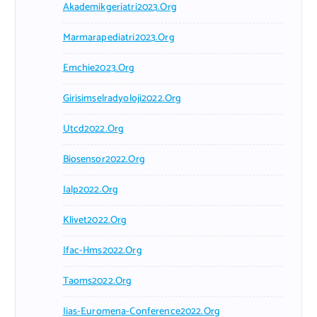
Akademikgeriatri2023.org
Marmarapediatri2023.org
Emchie2023.org
Girisimselradyoloji2022.org
Utcd2022.org
Biosensor2022.org
Ialp2022.org
Klivet2022.org
Ifac-Hms2022.org
Taoms2022.org
Iias-Euromena-Conference2022.org