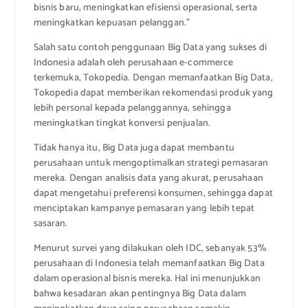
bisnis baru, meningkatkan efisiensi operasional, serta
meningkatkan kepuasan pelanggan.”
Salah satu contoh penggunaan Big Data yang sukses di
Indonesia adalah oleh perusahaan e-commerce
terkemuka, Tokopedia. Dengan memanfaatkan Big Data,
Tokopedia dapat memberikan rekomendasi produk yang
lebih personal kepada pelanggannya, sehingga
meningkatkan tingkat konversi penjualan.
Tidak hanya itu, Big Data juga dapat membantu
perusahaan untuk mengoptimalkan strategi pemasaran
mereka. Dengan analisis data yang akurat, perusahaan
dapat mengetahui preferensi konsumen, sehingga dapat
menciptakan kampanye pemasaran yang lebih tepat
sasaran.
Menurut survei yang dilakukan oleh IDC, sebanyak 53%
perusahaan di Indonesia telah memanfaatkan Big Data
dalam operasional bisnis mereka. Hal ini menunjukkan
bahwa kesadaran akan pentingnya Big Data dalam