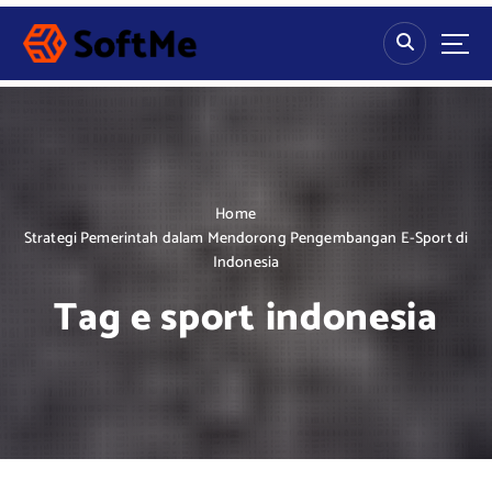
S
k
i
p
t
o
c
o
n
Home
t
Strategi Pemerintah dalam Mendorong Pengembangan E-Sport di
e
Indonesia
n
Tag e sport indonesia
t