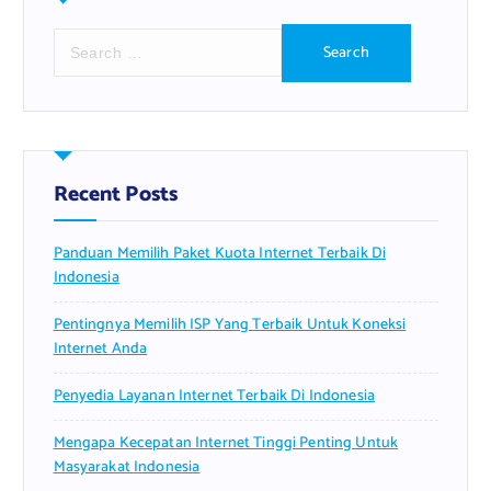
S
e
a
r
c
h
f
Recent Posts
o
r
Panduan Memilih Paket Kuota Internet Terbaik Di
:
Indonesia
Pentingnya Memilih ISP Yang Terbaik Untuk Koneksi
Internet Anda
Penyedia Layanan Internet Terbaik Di Indonesia
Mengapa Kecepatan Internet Tinggi Penting Untuk
Masyarakat Indonesia