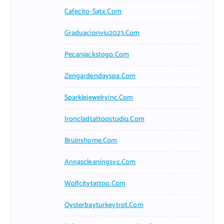
Cafecito-Satx.com
Graduacionviu2023.com
Pecanjackstogo.com
Zengardendayspa.com
Sparklejewelryinc.com
Ironcladtattoostudio.com
Bruinshome.com
Annascleaningsvc.com
Wolfcitytattoo.com
Oysterbayturkeytrot.com