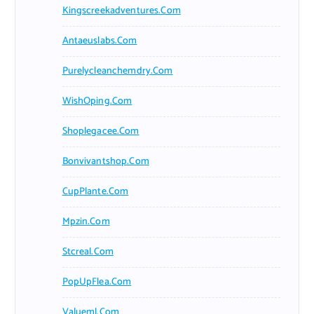
Kingscreekadventures.com
Antaeuslabs.com
Purelycleanchemdry.com
WishOping.com
Shoplegacee.com
Bonvivantshop.com
CupPlante.com
Mpzin.com
Stcreal.com
PopUpFlea.com
Valueml.com