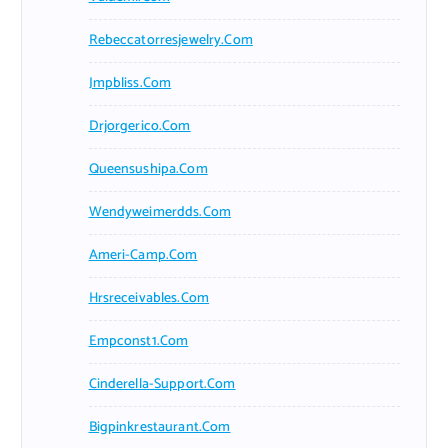
Rebeccatorresjewelry.com
Jmpbliss.com
Drjorgerico.com
Queensushipa.com
Wendyweimerdds.com
Ameri-Camp.com
Hrsreceivables.com
Empconst1.com
Cinderella-Support.com
Bigpinkrestaurant.com