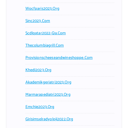
Wocfparis2023.org
Sinc2023.com
Scdlqatar2022-Qa.com
Thecolumbiagrill.com
Provisionscheeseandwineshoppe.com
Khedi2023.org
Akademikgeriatri2023.org
Marmarapediatri2023.org
Emchie2023.org
Girisimselradyoloji2022.org