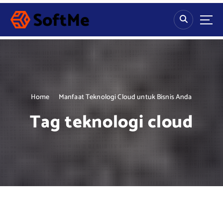
S
k
i
p
t
o
c
o
n
Home
Manfaat Teknologi Cloud untuk Bisnis Anda
t
Tag teknologi cloud
e
n
t