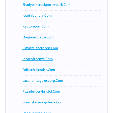
Shadyoaksrockportrvpark.com
Jccoinlaundry.com
Kautorepair.com
Marjaeswinebar.com
Elmazatlanclinton.com
Ideacoffeenyc.com
Odieschillicothe.com
Lacantinitagalesburg.com
Pizzadeliverybristol.com
Greenstarsmogcheck.com