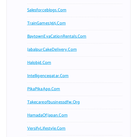
Salesforceblogs.com
TrainGames365.com
BaytownEvaCationRentals.com
JabalpurCakeDelivery.com
Halobjd.com
Intelligenceqatar.com
PikaPikaApp.com
Takecareofbusinessdfw.org
HamadaOfJapan.com
VersifyLifestyle.com