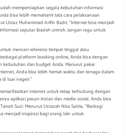
sudah mempersiapkan segala kebutuhan informasi
Anda bisa lebih memahami tata cara pelaksanaan
t Ustaz Muhammad Arifin Badri, “Internet bisa menjadi
formasi seputar ibadah umroh. Jangan ragu untuk
untuk mencari referensi tempat tinggal atau
 berbagai platform booking online, Anda bisa dengan
 kebutuhan dan budget Anda. Menurut pakar
nternet, Anda bisa lebih hemat waktu dan tenaga dalam
di luar negeri.”
memanfaatkan internet untuk tetap terhubung dengan
nya aplikasi pesan instan dan media sosial, Anda bisa
Tanah Suci. Menurut Ustazah Nisa Satria, “Berbagi
 menjadi inspirasi bagi orang lain untuk