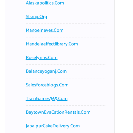
Alaskapolitics.com
Stsmp.org
Manoelneves.com
Mandelaeffectlibrary.com
Roselynns.com
Balanceyoganj.com
Salesforceblogs.com
TrainGames365.com
BaytownEvaCationRentals.com
JabalpurCakeDelivery.com