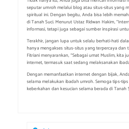
Tidak hanya itu, Anda juga bisa mencari informasi
seputar umroh melalui blog atau situs-situs yang 
spiritual ini. Dengan begitu, Anda bisa lebih mem
di Tanah Suci. Menurut Ustaz Ridwan Hakim, “Inte
informasi, tetapi juga sebagai sumber inspirasi
Terakhir, jangan lupa untuk selalu berhati-hati d
hanya mengakses situs-situs yang terpercaya dan t
Fitriani menyarankan, “Sebagai umat Muslim, kit
internet, termasuk saat sedang melaksanakan ibad
Dengan memanfaatkan internet dengan bijak, And
selama melakukan ibadah umroh. Semoga tips-tips
keberkahan dan kesucian selama berada di Tanah S