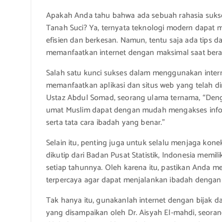
Apakah Anda tahu bahwa ada sebuah rahasia sukse
Tanah Suci? Ya, ternyata teknologi modern dapat
efisien dan berkesan. Namun, tentu saja ada tips da
memanfaatkan internet dengan maksimal saat berad
Salah satu kunci sukses dalam menggunakan intern
memanfaatkan aplikasi dan situs web yang telah d
Ustaz Abdul Somad, seorang ulama ternama, “Deng
umat Muslim dapat dengan mudah mengakses infor
serta tata cara ibadah yang benar.”
Selain itu, penting juga untuk selalu menjaga kone
dikutip dari Badan Pusat Statistik, Indonesia memi
setiap tahunnya. Oleh karena itu, pastikan Anda 
terpercaya agar dapat menjalankan ibadah dengan
Tak hanya itu, gunakanlah internet dengan bijak da
yang disampaikan oleh Dr. Aisyah El-mahdi, seora