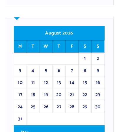
August 2026
M
T
W
T
F
S
S
1
2
3
4
5
6
7
8
9
10
11
12
13
14
15
16
17
18
19
20
21
22
23
24
25
26
27
28
29
30
31