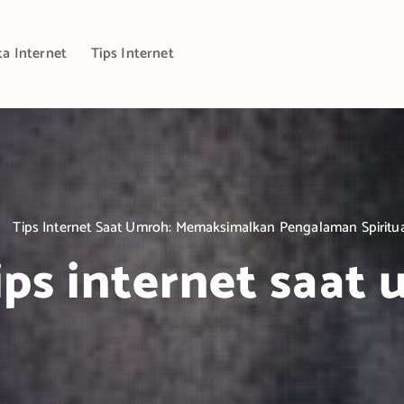
ta Internet
Tips Internet
Tips Internet Saat Umroh: Memaksimalkan Pengalaman Spiritu
ips internet saat