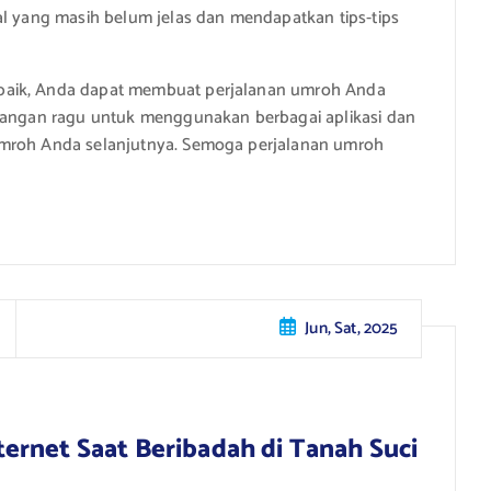
al yang masih belum jelas dan mendapatkan tips-tips
baik, Anda dapat membuat perjalanan umroh Anda
 jangan ragu untuk menggunakan berbagai aplikasi dan
umroh Anda selanjutnya. Semoga perjalanan umroh
Jun, Sat, 2025
ernet Saat Beribadah di Tanah Suci