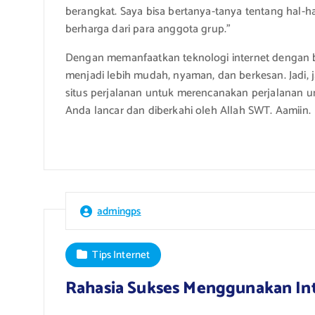
berangkat. Saya bisa bertanya-tanya tentang hal-h
berharga dari para anggota grup.”
Dengan memanfaatkan teknologi internet dengan 
menjadi lebih mudah, nyaman, dan berkesan. Jadi,
situs perjalanan untuk merencanakan perjalanan 
Anda lancar dan diberkahi oleh Allah SWT. Aamiin.
admingps
Tips Internet
Rahasia Sukses Menggunakan Int