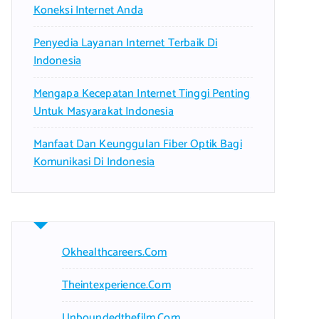
Koneksi Internet Anda
Penyedia Layanan Internet Terbaik Di
Indonesia
Mengapa Kecepatan Internet Tinggi Penting
Untuk Masyarakat Indonesia
Manfaat Dan Keunggulan Fiber Optik Bagi
Komunikasi Di Indonesia
Okhealthcareers.com
Theintexperience.com
Unboundedthefilm.com