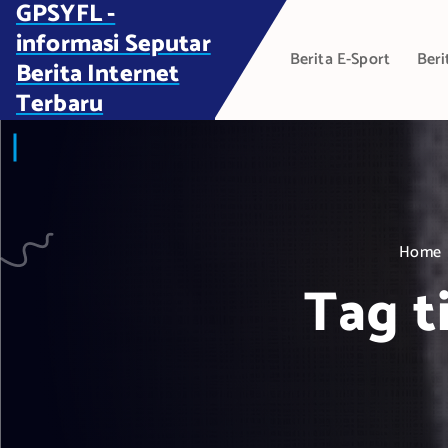
GPSYFL -
S
k
informasi Seputar
Berita E-Sport
Beri
i
Berita Internet
p
Terbaru
t
o
c
o
n
t
Home
e
Tag t
n
t