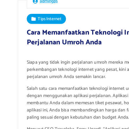
admingps
Tips Internet
Cara Memanfaatkan Teknologi 
Perjalanan Umroh Anda
Siapa yang tidak ingin perjalanan umroh mereka 
perkembangan teknologi internet yang pesat, kini
perjalanan umroh Anda semakin lancar.
Salah satu cara memanfaatkan teknologi interne
dengan menggunakan aplikasi perjalanan. Aplikasi 
membantu Anda dalam memesan tiket pesawat, hotel
aplikasi ini, Anda bisa membandingkan harga dan 
paling sesuai dengan kebutuhan dan budget Anda