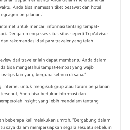
perjalanan dapat membantu Anda dalam merencanakan
waktu. Anda bisa memesan tiket pesawat dan hotel
ngi agen perjalanan.”
internet untuk mencari informasi tentang tempat-
uci. Dengan mengakses situs-situs seperti TripAdvisor
dan rekomendasi dari para traveler yang telah
review dari traveler lain dapat membantu Anda dalam
nda bisa mengetahui tempat-tempat yang wajib
ps-tips lain yang berguna selama di sana.”
i internet untuk mengikuti grup atau forum perjalanan
ersebut, Anda bisa bertukar informasi dan
memperoleh insight yang lebih mendalam tentang
lah beberapa kali melakukan umroh, “Bergabung dalam
tu saya dalam mempersiapkan segala sesuatu sebelum