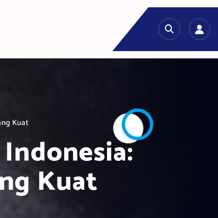
yang Kuat
 Indonesia:
ang Kuat