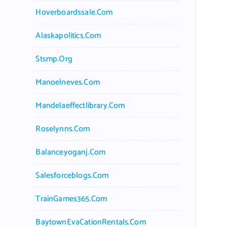
Hoverboardssale.com
Alaskapolitics.com
Stsmp.org
Manoelneves.com
Mandelaeffectlibrary.com
Roselynns.com
Balanceyoganj.com
Salesforceblogs.com
TrainGames365.com
BaytownEvaCationRentals.com