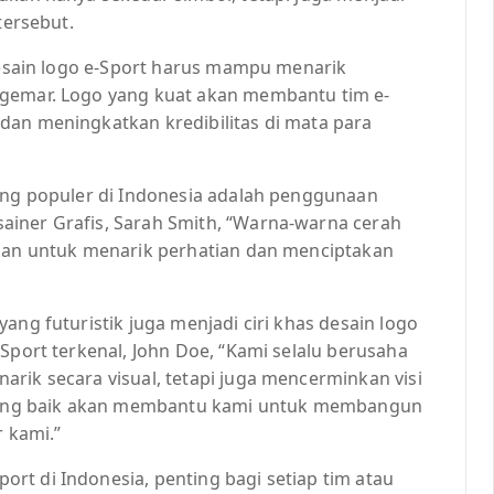
tersebut.
“Desain logo e-Sport harus mampu menarik
ggemar. Logo yang kuat akan membantu tim e-
dan meningkatkan kredibilitas di mata para
dang populer di Indonesia adalah penggunaan
ainer Grafis, Sarah Smith, “Warna-warna cerah
akan untuk menarik perhatian dan menciptakan
ang futuristik juga menjadi ciri khas desain logo
Sport terkenal, John Doe, “Kami selalu berusaha
rik secara visual, tetapi juga mencerminkan visi
t yang baik akan membantu kami untuk membangun
 kami.”
rt di Indonesia, penting bagi setiap tim atau