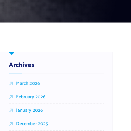
Archives
March 2026
February 2026
January 2026
December 2025