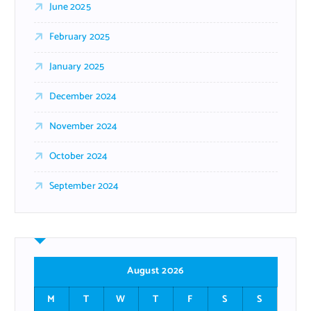
June 2025
February 2025
January 2025
December 2024
November 2024
October 2024
September 2024
August 2026
M
T
W
T
F
S
S