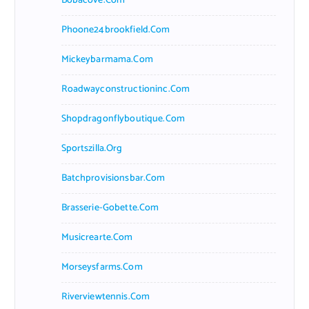
Bobacove.com
Phoone24brookfield.com
Mickeybarmama.com
Roadwayconstructioninc.com
Shopdragonflyboutique.com
Sportszilla.org
Batchprovisionsbar.com
Brasserie-Gobette.com
Musicrearte.com
Morseysfarms.com
Riverviewtennis.com