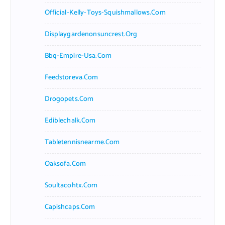
Official-Kelly-Toys-Squishmallows.com
Displaygardenonsuncrest.org
Bbq-Empire-Usa.com
Feedstoreva.com
Drogopets.com
Ediblechalk.com
Tabletennisnearme.com
Oaksofa.com
Soultacohtx.com
Capishcaps.com