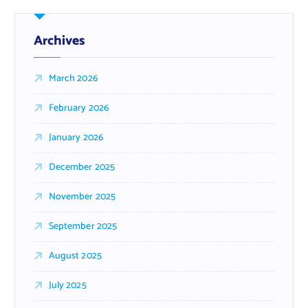
Archives
March 2026
February 2026
January 2026
December 2025
November 2025
September 2025
August 2025
July 2025