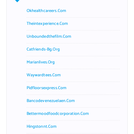
Okhealthcareers.com
Theintexperience.com
Unboundedthefilm.com
Catfriends-Bg.org
Marianlives.org
Waywardtees.com
Pidfloorsexpress.com
Bancodevenezuelaen.com
Bettermoodfoodcorporation.com
Hingstonnt.com