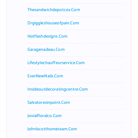
Thesandwichdepotcos.com
Drgiggleshouseofpain.com
Hotflashdesigns.com
Garagenadeau.com
Lifestylechauffeurservice.com
EverNewNails.com
Insideoutdecoratingcentre.com
Salvatoresinpoint.com
Jovialfloralco.com
Johnlscotthometeam.com