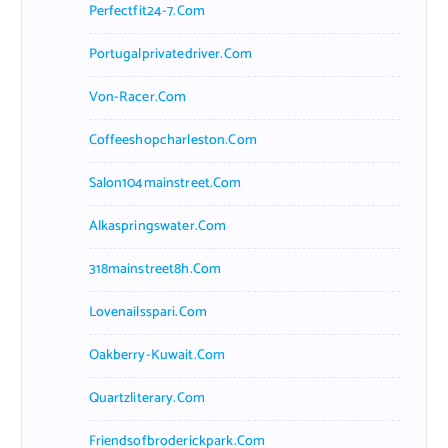
Perfectfit24-7.com
Portugalprivatedriver.com
Von-Racer.com
Coffeeshopcharleston.com
Salon104mainstreet.com
Alkaspringswater.com
318mainstreet8h.com
Lovenailsspari.com
Oakberry-Kuwait.com
Quartzliterary.com
Friendsofbroderickpark.com