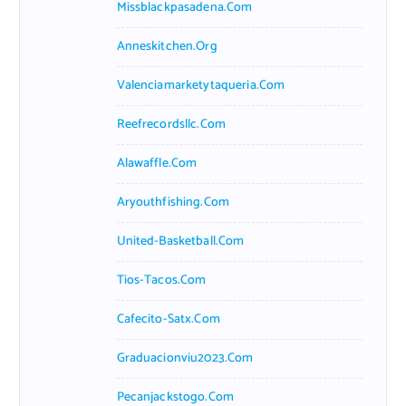
Missblackpasadena.com
Anneskitchen.org
Valenciamarketytaqueria.com
Reefrecordsllc.com
Alawaffle.com
Aryouthfishing.com
United-Basketball.com
Tios-Tacos.com
Cafecito-Satx.com
Graduacionviu2023.com
Pecanjackstogo.com