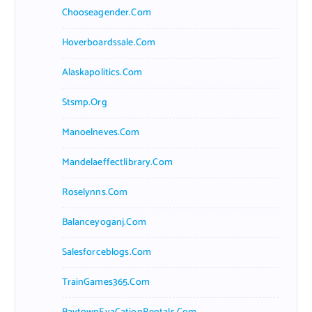
Chooseagender.com
Hoverboardssale.com
Alaskapolitics.com
Stsmp.org
Manoelneves.com
Mandelaeffectlibrary.com
Roselynns.com
Balanceyoganj.com
Salesforceblogs.com
TrainGames365.com