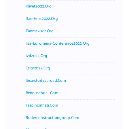
Klivet2022.org
Ifac-Hms2022.org
Taoms2022.org
Iias-Euromena-Conference2022.org
Ivd2022.org
Csity2022.org
Ibsarstudyabroad.com
Bennusehgall.com
Tsecincinnati.com
Roderconstructiongroup.com