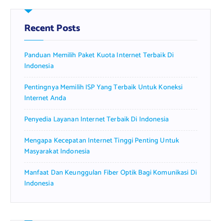
c
h
f
Recent Posts
o
r
Panduan Memilih Paket Kuota Internet Terbaik Di
:
Indonesia
Pentingnya Memilih ISP Yang Terbaik Untuk Koneksi
Internet Anda
Penyedia Layanan Internet Terbaik Di Indonesia
Mengapa Kecepatan Internet Tinggi Penting Untuk
Masyarakat Indonesia
Manfaat Dan Keunggulan Fiber Optik Bagi Komunikasi Di
Indonesia