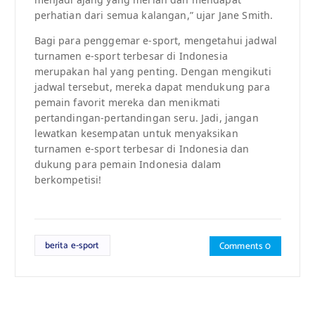
perhatian dari semua kalangan,” ujar Jane Smith.
Bagi para penggemar e-sport, mengetahui jadwal
turnamen e-sport terbesar di Indonesia
merupakan hal yang penting. Dengan mengikuti
jadwal tersebut, mereka dapat mendukung para
pemain favorit mereka dan menikmati
pertandingan-pertandingan seru. Jadi, jangan
lewatkan kesempatan untuk menyaksikan
turnamen e-sport terbesar di Indonesia dan
dukung para pemain Indonesia dalam
berkompetisi!
berita e-sport
Comments 0