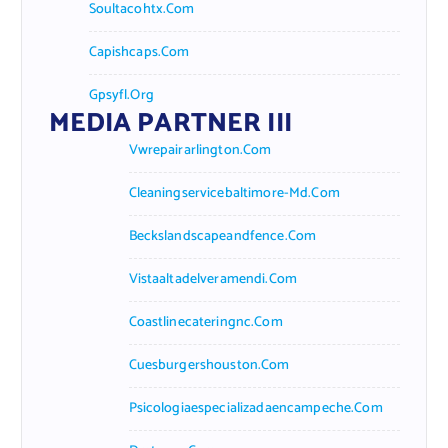
Soultacohtx.com
Capishcaps.com
Gpsyfl.org
MEDIA PARTNER III
Vwrepairarlington.com
Cleaningservicebaltimore-Md.com
Beckslandscapeandfence.com
Vistaaltadelveramendi.com
Coastlinecateringnc.com
Cuesburgershouston.com
Psicologiaespecializadaencampeche.com