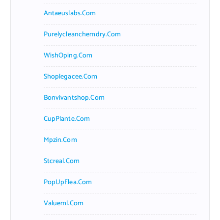
Antaeuslabs.com
Purelycleanchemdry.com
WishOping.com
Shoplegacee.com
Bonvivantshop.com
CupPlante.com
Mpzin.com
Stcreal.com
PopUpFlea.com
Valueml.com