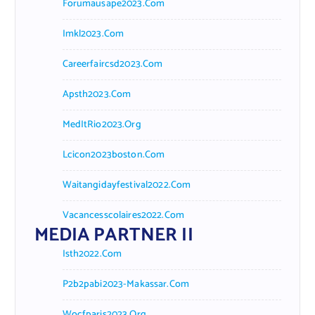
Forumausape2023.com
Imkl2023.com
Careerfaircsd2023.com
Apsth2023.com
MedItRio2023.org
Lcicon2023boston.com
Waitangidayfestival2022.com
Vacancesscolaires2022.com
MEDIA PARTNER II
Isth2022.com
P2b2pabi2023-Makassar.com
Wocfparis2023.org