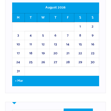
August 2026
M
T
W
T
F
S
S
1
2
3
4
5
6
7
8
9
10
11
12
13
14
15
16
17
18
19
20
21
22
23
24
25
26
27
28
29
30
31
« Mar