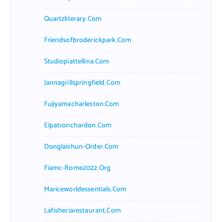
Quartzliterary.com
Friendsofbroderickpark.com
Studiopiattellina.com
Jannagrillspringfield.com
Fujiyamacharleston.com
Elpatronchardon.com
Donglaishun-Order.com
Fiamc-Rome2022.org
Mariceworldessentials.com
Lafisheriarestaurant.com