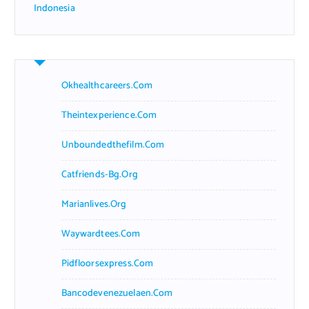
Indonesia
Okhealthcareers.com
Theintexperience.com
Unboundedthefilm.com
Catfriends-Bg.org
Marianlives.org
Waywardtees.com
Pidfloorsexpress.com
Bancodevenezuelaen.com