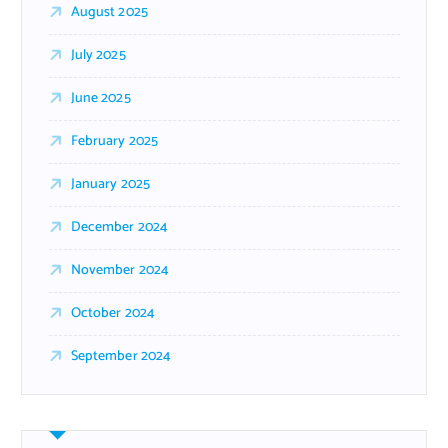
August 2025
July 2025
June 2025
February 2025
January 2025
December 2024
November 2024
October 2024
September 2024