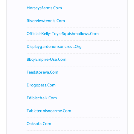
Morseysfarms.com
Riverviewtennis.com
Official-Kelly-Toys-Squishmallows.com
Displaygardenonsuncrest.org
Bbq-Empire-Usa.com
Feedstoreva.com
Drogopets.com
Ediblechalk.com
Tabletennisnearme.com
Oaksofa.com