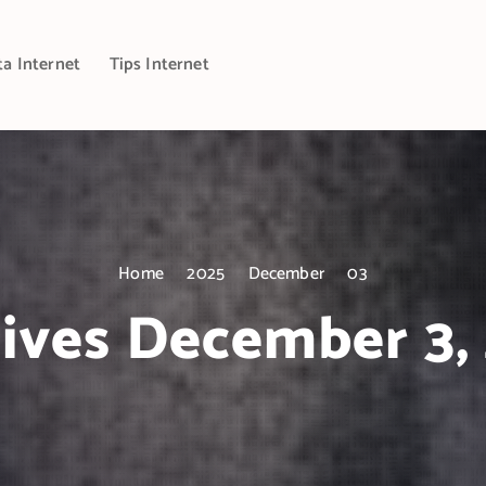
ta Internet
Tips Internet
Home
2025
December
03
ives December 3,