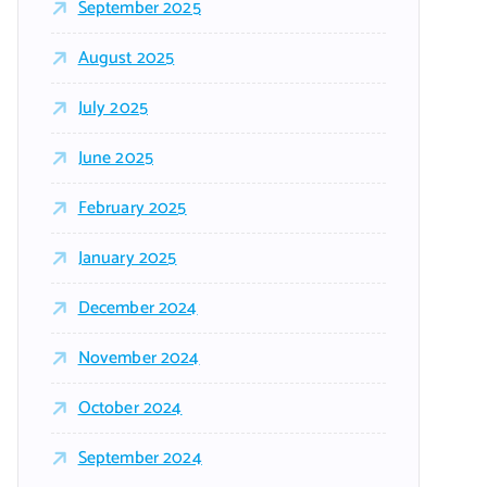
September 2025
August 2025
July 2025
June 2025
February 2025
January 2025
December 2024
November 2024
October 2024
September 2024