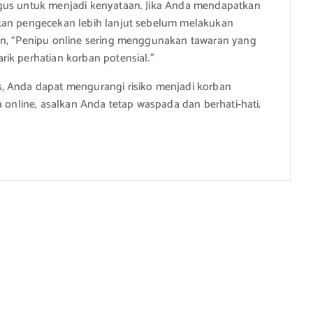
agus untuk menjadi kenyataan. Jika Anda mendapatkan
ukan pengecekan lebih lanjut sebelum melakukan
on, “Penipu online sering menggunakan tawaran yang
ik perhatian korban potensial.”
, Anda dapat mengurangi risiko menjadi korban
a online, asalkan Anda tetap waspada dan berhati-hati.