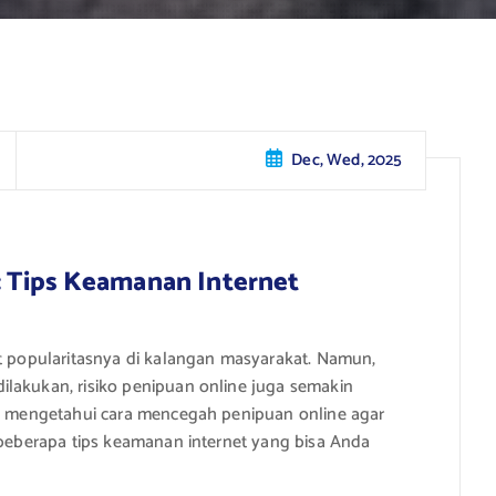
Dec, Wed, 2025
 Tips Keamanan Internet
at popularitasnya di kalangan masyarakat. Namun,
ilakukan, risiko penipuan online juga semakin
uk mengetahui cara mencegah penipuan online agar
h beberapa tips keamanan internet yang bisa Anda