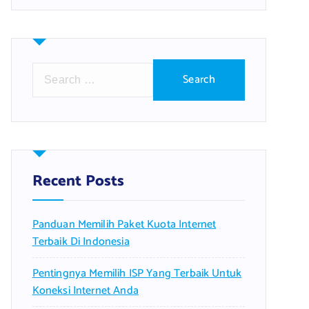
S
e
a
r
c
h
f
Recent Posts
o
r
Panduan Memilih Paket Kuota Internet
:
Terbaik Di Indonesia
Pentingnya Memilih ISP Yang Terbaik Untuk
Koneksi Internet Anda