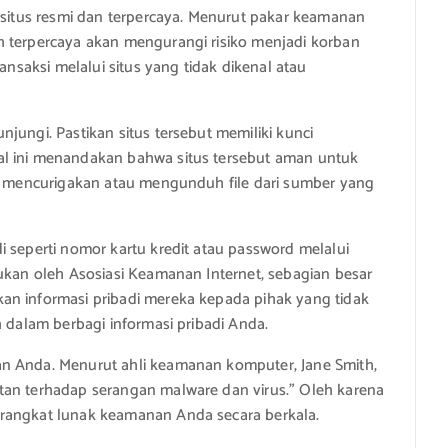
i situs resmi dan terpercaya. Menurut pakar keamanan
h terpercaya akan mengurangi risiko menjadi korban
ansaksi melalui situs yang tidak dikenal atau
jungi. Pastikan situs tersebut memiliki kunci
al ini menandakan bahwa situs tersebut aman untuk
ng mencurigakan atau mengunduh file dari sumber yang
i seperti nomor kartu kredit atau password melalui
kukan oleh Asosiasi Keamanan Internet, sebagian besar
an informasi pribadi mereka kepada pihak yang tidak
h dalam berbagi informasi pribadi Anda.
n Anda. Menurut ahli keamanan komputer, Jane Smith,
tan terhadap serangan malware dan virus.” Oleh karena
erangkat lunak keamanan Anda secara berkala.