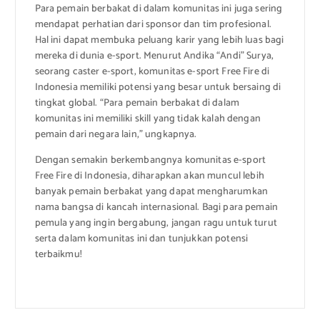
Para pemain berbakat di dalam komunitas ini juga sering
mendapat perhatian dari sponsor dan tim profesional.
Hal ini dapat membuka peluang karir yang lebih luas bagi
mereka di dunia e-sport. Menurut Andika “Andi” Surya,
seorang caster e-sport, komunitas e-sport Free Fire di
Indonesia memiliki potensi yang besar untuk bersaing di
tingkat global. “Para pemain berbakat di dalam
komunitas ini memiliki skill yang tidak kalah dengan
pemain dari negara lain,” ungkapnya.
Dengan semakin berkembangnya komunitas e-sport
Free Fire di Indonesia, diharapkan akan muncul lebih
banyak pemain berbakat yang dapat mengharumkan
nama bangsa di kancah internasional. Bagi para pemain
pemula yang ingin bergabung, jangan ragu untuk turut
serta dalam komunitas ini dan tunjukkan potensi
terbaikmu!