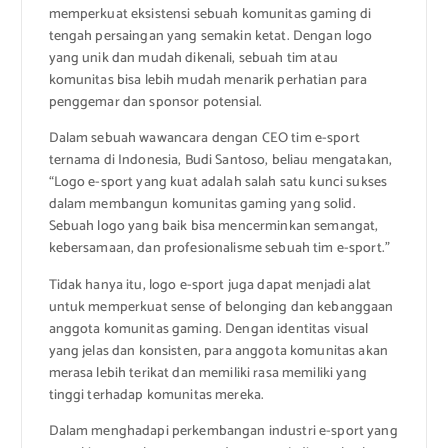
memperkuat eksistensi sebuah komunitas gaming di
tengah persaingan yang semakin ketat. Dengan logo
yang unik dan mudah dikenali, sebuah tim atau
komunitas bisa lebih mudah menarik perhatian para
penggemar dan sponsor potensial.
Dalam sebuah wawancara dengan CEO tim e-sport
ternama di Indonesia, Budi Santoso, beliau mengatakan,
“Logo e-sport yang kuat adalah salah satu kunci sukses
dalam membangun komunitas gaming yang solid.
Sebuah logo yang baik bisa mencerminkan semangat,
kebersamaan, dan profesionalisme sebuah tim e-sport.”
Tidak hanya itu, logo e-sport juga dapat menjadi alat
untuk memperkuat sense of belonging dan kebanggaan
anggota komunitas gaming. Dengan identitas visual
yang jelas dan konsisten, para anggota komunitas akan
merasa lebih terikat dan memiliki rasa memiliki yang
tinggi terhadap komunitas mereka.
Dalam menghadapi perkembangan industri e-sport yang