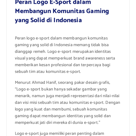
Peran Logo E-Sport dalam
Membangun Komunitas Gaming
yang Solid di Indonesia
Peran logo e-sport dalam membangun komunitas
gaming yang solid di Indonesia memang tidak bisa
dianggap remeh. Logo e-sport merupakan identitas
visual yang dapat memperkuat brand awareness serta
memberikan kesan profesional dan terpercaya bagi
sebuah tim atau komunitas e-sport.
Menurut Ahmad Hanif, seorang pakar desain grafis,
“Logo e-sport bukan hanya sekadar gambar yang
menarik, namun juga menjadi representasi dari nilai-nilai
dan visi misi sebuah tim atau komunitas e-sport. Dengan
logo yang kuat dan membumi, sebuah komunitas
gaming dapat membangun identitas yang solid dan
memperkuat jati diri mereka di dunia e-sport.”
Logo e-sport juga memiliki peran penting dalam