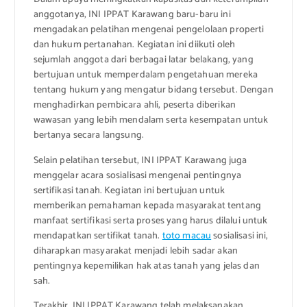
anggotanya, INI IPPAT Karawang baru-baru ini
mengadakan pelatihan mengenai pengelolaan properti
dan hukum pertanahan. Kegiatan ini diikuti oleh
sejumlah anggota dari berbagai latar belakang, yang
bertujuan untuk memperdalam pengetahuan mereka
tentang hukum yang mengatur bidang tersebut. Dengan
menghadirkan pembicara ahli, peserta diberikan
wawasan yang lebih mendalam serta kesempatan untuk
bertanya secara langsung.
Selain pelatihan tersebut, INI IPPAT Karawang juga
menggelar acara sosialisasi mengenai pentingnya
sertifikasi tanah. Kegiatan ini bertujuan untuk
memberikan pemahaman kepada masyarakat tentang
manfaat sertifikasi serta proses yang harus dilalui untuk
mendapatkan sertifikat tanah.
toto macau
sosialisasi ini,
diharapkan masyarakat menjadi lebih sadar akan
pentingnya kepemilikan hak atas tanah yang jelas dan
sah.
Terakhir, INI IPPAT Karawang telah melaksanakan