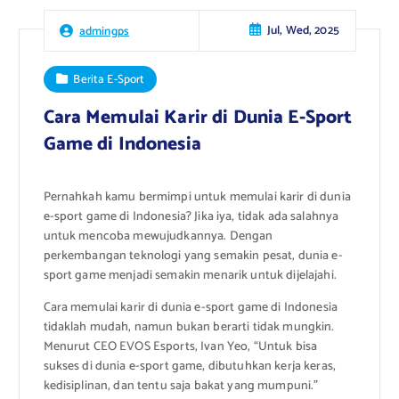
Jul, Wed, 2025
admingps
Berita E-Sport
Cara Memulai Karir di Dunia E-Sport
Game di Indonesia
Pernahkah kamu bermimpi untuk memulai karir di dunia
e-sport game di Indonesia? Jika iya, tidak ada salahnya
untuk mencoba mewujudkannya. Dengan
perkembangan teknologi yang semakin pesat, dunia e-
sport game menjadi semakin menarik untuk dijelajahi.
Cara memulai karir di dunia e-sport game di Indonesia
tidaklah mudah, namun bukan berarti tidak mungkin.
Menurut CEO EVOS Esports, Ivan Yeo, “Untuk bisa
sukses di dunia e-sport game, dibutuhkan kerja keras,
kedisiplinan, dan tentu saja bakat yang mumpuni.”