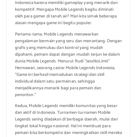
Indonesia karena memiliki gameplay yang menarik dan
kompetitif. Mengapa Mobile Legends begitu diminati
oleh para gamer di tanah air? Mari kita simak beberapa
alasan mengapa game ini begitu populer.
Pertama-tama, Mobile Legends menawarkan
pengalaman bermain yang seru dan menantang. Dengan
grafis yang memukau dan kontrol yang mudah
dipahami, pemain dapat dengan mudah terjun ke dalam
dunia Mobile Legends. Menurut Rudi “JessNoLimit”
Hermawan, seorang caster Mobile Legends Indonesia,
“Game ini berhasil memadukan strategi dan skill
individual dalam satu permainan, sehingga
menjadikannya menarik bagi para pemain dan
penonton.”
Kedua, Mobile Legends memiliki komunitas yang besar
dan aktif di Indonesia. Turnamen-turnamen Mobile
Legends sering diadakan di berbagai daerah, mulai dari
tingkat lokal hingga nasional. Hal ini membuat para
pemain bisa berkompetisi dan meningkatkan skill mereka