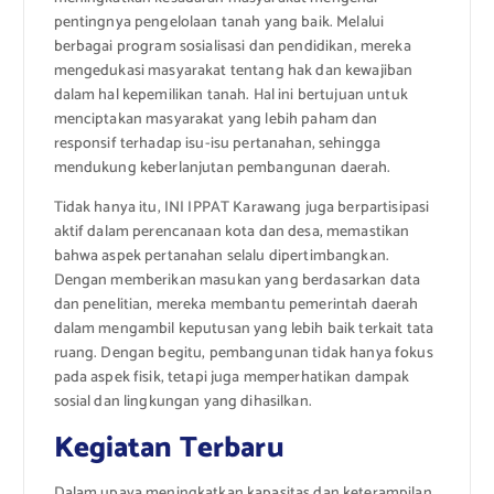
pentingnya pengelolaan tanah yang baik. Melalui
berbagai program sosialisasi dan pendidikan, mereka
mengedukasi masyarakat tentang hak dan kewajiban
dalam hal kepemilikan tanah. Hal ini bertujuan untuk
menciptakan masyarakat yang lebih paham dan
responsif terhadap isu-isu pertanahan, sehingga
mendukung keberlanjutan pembangunan daerah.
Tidak hanya itu, INI IPPAT Karawang juga berpartisipasi
aktif dalam perencanaan kota dan desa, memastikan
bahwa aspek pertanahan selalu dipertimbangkan.
Dengan memberikan masukan yang berdasarkan data
dan penelitian, mereka membantu pemerintah daerah
dalam mengambil keputusan yang lebih baik terkait tata
ruang. Dengan begitu, pembangunan tidak hanya fokus
pada aspek fisik, tetapi juga memperhatikan dampak
sosial dan lingkungan yang dihasilkan.
Kegiatan Terbaru
Dalam upaya meningkatkan kapasitas dan keterampilan