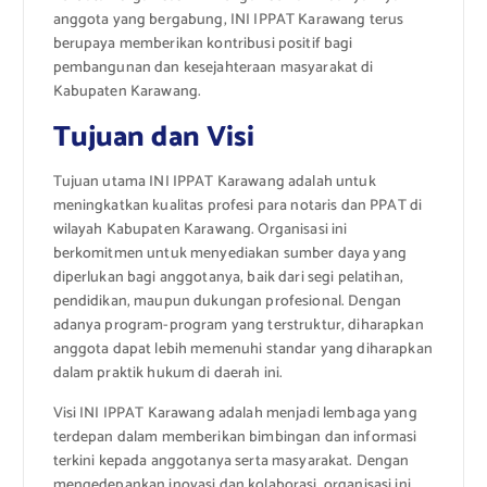
anggota yang bergabung, INI IPPAT Karawang terus
berupaya memberikan kontribusi positif bagi
pembangunan dan kesejahteraan masyarakat di
Kabupaten Karawang.
Tujuan dan Visi
Tujuan utama INI IPPAT Karawang adalah untuk
meningkatkan kualitas profesi para notaris dan PPAT di
wilayah Kabupaten Karawang. Organisasi ini
berkomitmen untuk menyediakan sumber daya yang
diperlukan bagi anggotanya, baik dari segi pelatihan,
pendidikan, maupun dukungan profesional. Dengan
adanya program-program yang terstruktur, diharapkan
anggota dapat lebih memenuhi standar yang diharapkan
dalam praktik hukum di daerah ini.
Visi INI IPPAT Karawang adalah menjadi lembaga yang
terdepan dalam memberikan bimbingan dan informasi
terkini kepada anggotanya serta masyarakat. Dengan
mengedepankan inovasi dan kolaborasi, organisasi ini