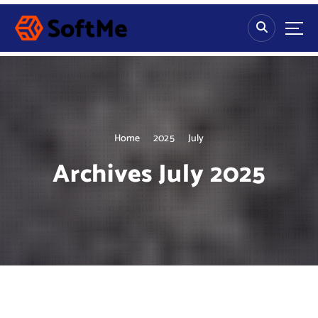
S
k
i
p
t
o
c
o
n
Home
2025
July
t
Archives July 2025
e
n
t