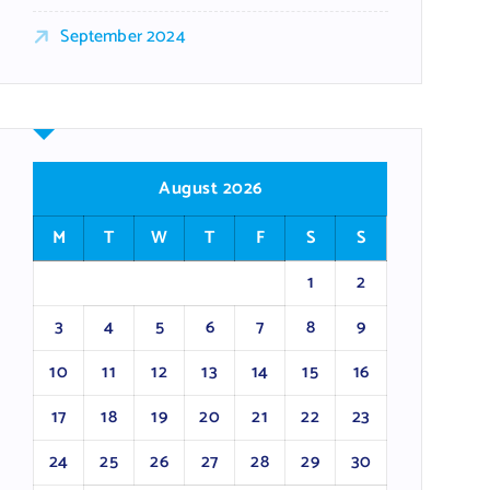
September 2024
August 2026
M
T
W
T
F
S
S
1
2
3
4
5
6
7
8
9
10
11
12
13
14
15
16
17
18
19
20
21
22
23
24
25
26
27
28
29
30