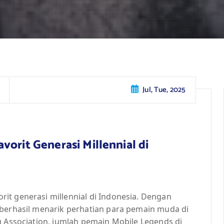
Jul, Tue, 2025
orit Generasi Millennial di
it generasi millennial di Indonesia. Dengan
 berhasil menarik perhatian para pemain muda di
g Association, jumlah pemain Mobile Legends di