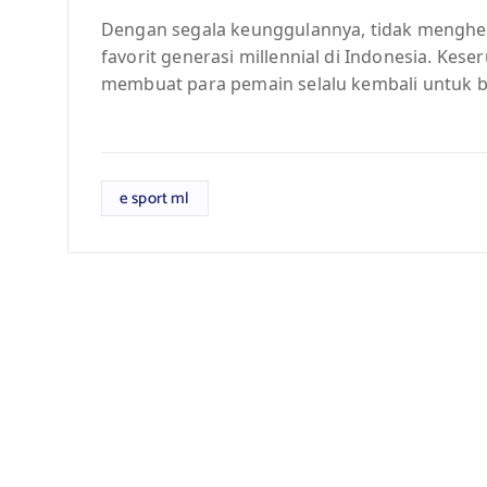
Dengan segala keunggulannya, tidak mengher
favorit generasi millennial di Indonesia. Kes
membuat para pemain selalu kembali untuk 
e sport ml