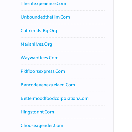
Theintexperience.com
Unboundedthefilm.com
Catfriends-Bg.org
Marianlives.org
Waywardtees.com
Pidfloorsexpress.com
Bancodevenezuelaen.com
Bettermoodfoodcorporation.com
Hingstonnt.com
Chooseagender.com