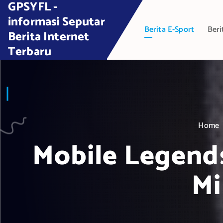
GPSYFL -
S
k
informasi Seputar
Berita E-Sport
Beri
i
Berita Internet
p
Terbaru
t
o
c
o
n
t
Home
e
Mobile Legends
n
t
Mi