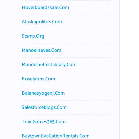
Hoverboardssale.com
Alaskapolitics.com
Stsmp.org
Manoelneves.com
Mandelaeffectlibrary.com
Roselynns.com
Balanceyoganj.com
Salesforceblogs.com
TrainGames365.com
BaytownEvaCationRentals.com