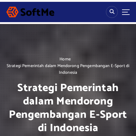
S
k
i
p
t
o
c
o
n
Home
t
Strategi Pemerintah dalam Mendorong Pengembangan E-Sport di
e
Indonesia
n
Strategi Pemerintah
t
dalam Mendorong
Pengembangan E-Sport
di Indonesia