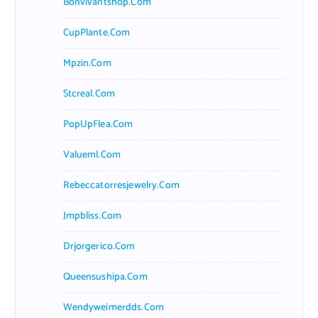
Bonvivantshop.com
CupPlante.com
Mpzin.com
Stcreal.com
PopUpFlea.com
Valueml.com
Rebeccatorresjewelry.com
Jmpbliss.com
Drjorgerico.com
Queensushipa.com
Wendyweimerdds.com