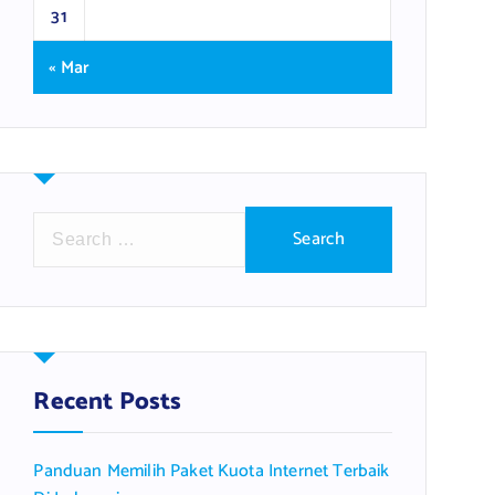
31
« Mar
S
e
a
r
c
h
f
Recent Posts
o
r
Panduan Memilih Paket Kuota Internet Terbaik
: