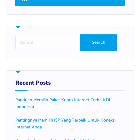
S
e
a
r
c
h
f
Recent Posts
o
r
Panduan Memilih Paket Kuota Internet Terbaik Di
:
Indonesia
Pentingnya Memilih ISP Yang Terbaik Untuk Koneksi
Internet Anda