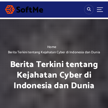
S
k
i
p
t
o
c
o
n
Home
t
Berita Terkini tentang Kejahatan Cyber di Indonesia dan Dunia
e
Berita Terkini tentang
n
t
Kejahatan Cyber di
Indonesia dan Dunia