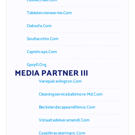
Ediblechalk.com
Tabletennisnearme.com
Oaksofa.com
Soultacohtx.com
Capishcaps.com
Gpsyfl.org
MEDIA PARTNER III
Vwrepairarlington.com
Cleaningservicebaltimore-Md.com
Beckslandscapeandfence.com
Vistaaltadelveramendi.com
Coastlinecateringnc.com