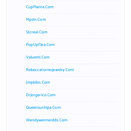
CupPlante.com
Mpzin.com
Stcreal.com
PopUpFlea.com
Valueml.com
Rebeccatorresjewelry.com
Jmpbliss.com
Drjorgerico.com
Queensushipa.com
Wendyweimerdds.com