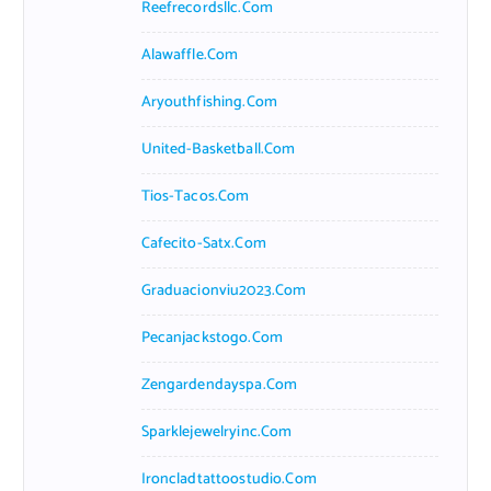
Reefrecordsllc.com
Alawaffle.com
Aryouthfishing.com
United-Basketball.com
Tios-Tacos.com
Cafecito-Satx.com
Graduacionviu2023.com
Pecanjackstogo.com
Zengardendayspa.com
Sparklejewelryinc.com
Ironcladtattoostudio.com