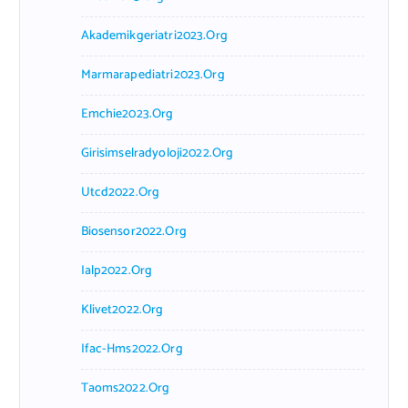
Akademikgeriatri2023.org
Marmarapediatri2023.org
Emchie2023.org
Girisimselradyoloji2022.org
Utcd2022.org
Biosensor2022.org
Ialp2022.org
Klivet2022.org
Ifac-Hms2022.org
Taoms2022.org