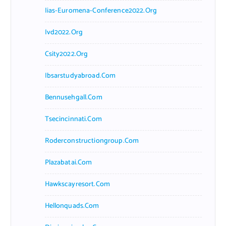
Iias-Euromena-Conference2022.org
Ivd2022.org
Csity2022.org
Ibsarstudyabroad.com
Bennusehgall.com
Tsecincinnati.com
Roderconstructiongroup.com
Plazabatai.com
Hawkscayresort.com
Hellonquads.com