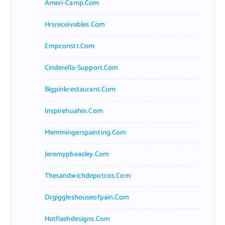
Ameri-Camp.com
Hrsreceivables.com
Empconst1.com
Cinderella-Support.com
Bigpinkrestaurant.com
Inspirehuahin.com
Memmingerspainting.com
Jeremypbeasley.com
Thesandwichdepotcos.com
Drgiggleshouseofpain.com
Hotflashdesigns.com