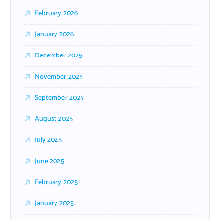
February 2026
January 2026
December 2025
November 2025
September 2025
August 2025
July 2025
June 2025
February 2025
January 2025