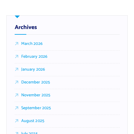
Archives
March 2026
February 2026
January 2026
December 2025
November 2025
September 2025
August 2025
July 2025