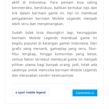
aktif di Indonesia. Para pemain bisa saling
berinteraksi, berdiskusi, bahkan bertukar tips dan
trik dalam bermain game ini. Hal ini membuat
pengalaman bermain Mobile Legends menjadi
lebih seru dan menyenangkan.
Sudah tidak bisa dipungkiri lagi, keunggulan
bermain Mobile Legends membuat game ini
begitu populer di kalangan gamer Indonesia. Dari
grafis yang menarik, gameplay yang seru, fitur-
fitur lengkap, hingga komunitas yang besar,
semua faktor tersebut membuat game ini menjadi
pilihan utama bagi banyak orang. Jadi, tidak ada
salahnya untuk mencoba bermain Mobile Legends
dan merasakan sendiri keseruannya.
e sport mobile legend
Comments 0