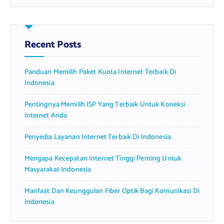
r
c
h
f
Recent Posts
o
r
Panduan Memilih Paket Kuota Internet Terbaik Di
:
Indonesia
Pentingnya Memilih ISP Yang Terbaik Untuk Koneksi
Internet Anda
Penyedia Layanan Internet Terbaik Di Indonesia
Mengapa Kecepatan Internet Tinggi Penting Untuk
Masyarakat Indonesia
Manfaat Dan Keunggulan Fiber Optik Bagi Komunikasi Di
Indonesia