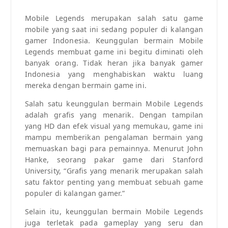
Mobile Legends merupakan salah satu game
mobile yang saat ini sedang populer di kalangan
gamer Indonesia. Keunggulan bermain Mobile
Legends membuat game ini begitu diminati oleh
banyak orang. Tidak heran jika banyak gamer
Indonesia yang menghabiskan waktu luang
mereka dengan bermain game ini.
Salah satu keunggulan bermain Mobile Legends
adalah grafis yang menarik. Dengan tampilan
yang HD dan efek visual yang memukau, game ini
mampu memberikan pengalaman bermain yang
memuaskan bagi para pemainnya. Menurut John
Hanke, seorang pakar game dari Stanford
University, “Grafis yang menarik merupakan salah
satu faktor penting yang membuat sebuah game
populer di kalangan gamer.”
Selain itu, keunggulan bermain Mobile Legends
juga terletak pada gameplay yang seru dan