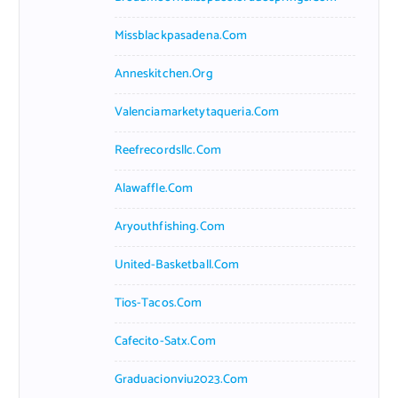
Missblackpasadena.com
Anneskitchen.org
Valenciamarketytaqueria.com
Reefrecordsllc.com
Alawaffle.com
Aryouthfishing.com
United-Basketball.com
Tios-Tacos.com
Cafecito-Satx.com
Graduacionviu2023.com