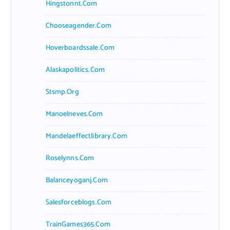
Hingstonnt.com
Chooseagender.com
Hoverboardssale.com
Alaskapolitics.com
Stsmp.org
Manoelneves.com
Mandelaeffectlibrary.com
Roselynns.com
Balanceyoganj.com
Salesforceblogs.com
TrainGames365.com