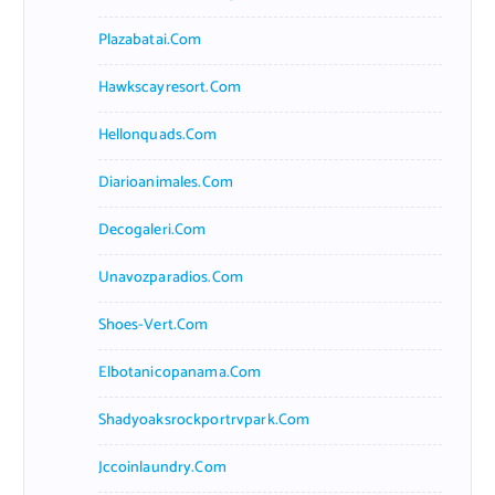
Plazabatai.com
Hawkscayresort.com
Hellonquads.com
Diarioanimales.com
Decogaleri.com
Unavozparadios.com
Shoes-Vert.com
Elbotanicopanama.com
Shadyoaksrockportrvpark.com
Jccoinlaundry.com