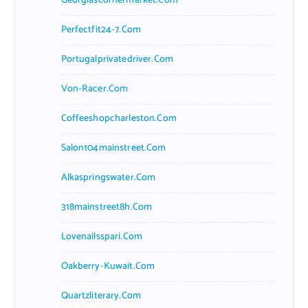
Georgiascornermarket.com
Perfectfit24-7.com
Portugalprivatedriver.com
Von-Racer.com
Coffeeshopcharleston.com
Salon104mainstreet.com
Alkaspringswater.com
318mainstreet8h.com
Lovenailsspari.com
Oakberry-Kuwait.com
Quartzliterary.com