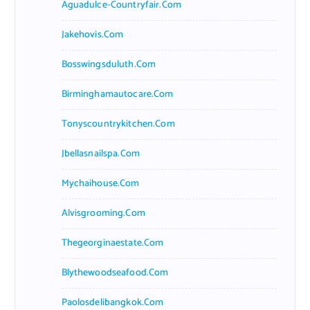
Aguadulce-Countryfair.com
Jakehovis.com
Bosswingsduluth.com
Birminghamautocare.com
Tonyscountrykitchen.com
Jbellasnailspa.com
Mychaihouse.com
Alvisgrooming.com
Thegeorginaestate.com
Blythewoodseafood.com
Paolosdelibangkok.com