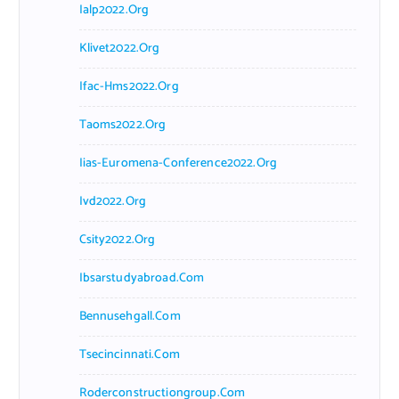
Ialp2022.org
Klivet2022.org
Ifac-Hms2022.org
Taoms2022.org
Iias-Euromena-Conference2022.org
Ivd2022.org
Csity2022.org
Ibsarstudyabroad.com
Bennusehgall.com
Tsecincinnati.com
Roderconstructiongroup.com