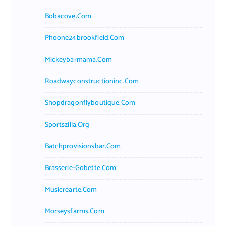
Bobacove.com
Phoone24brookfield.com
Mickeybarmama.com
Roadwayconstructioninc.com
Shopdragonflyboutique.com
Sportszilla.org
Batchprovisionsbar.com
Brasserie-Gobette.com
Musicrearte.com
Morseysfarms.com