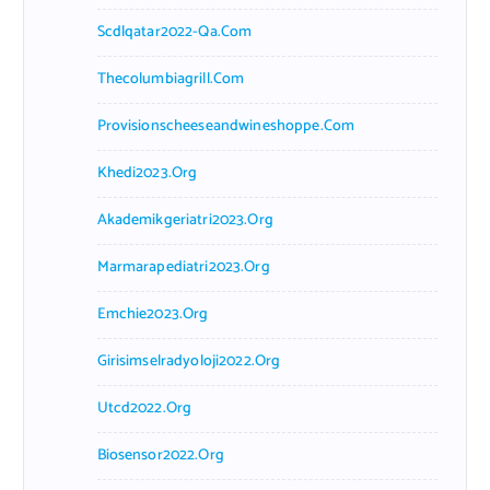
Scdlqatar2022-Qa.com
Thecolumbiagrill.com
Provisionscheeseandwineshoppe.com
Khedi2023.org
Akademikgeriatri2023.org
Marmarapediatri2023.org
Emchie2023.org
Girisimselradyoloji2022.org
Utcd2022.org
Biosensor2022.org