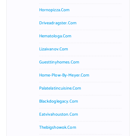
Hornopizza.com
Driveadragster.com
Hematologa.com
Lizaivanov.com
Guesttinyhomes.com
Home-Plow-By-Meyer.com
Palatelatincuisine.com
Blackdoglegacy.com
Eatvivahouston.com
Thebigshowok.com