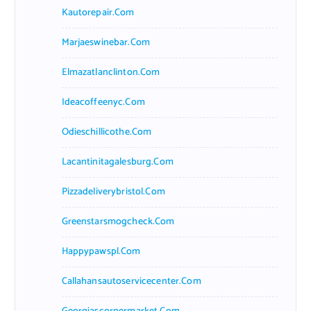
Kautorepair.com
Marjaeswinebar.com
Elmazatlanclinton.com
Ideacoffeenyc.com
Odieschillicothe.com
Lacantinitagalesburg.com
Pizzadeliverybristol.com
Greenstarsmogcheck.com
Happypawspl.com
Callahansautoservicecenter.com