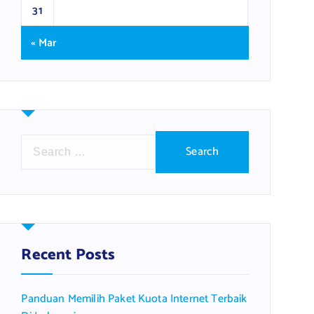
31
« Mar
S
e
a
r
c
h
f
Recent Posts
o
r
Panduan Memilih Paket Kuota Internet Terbaik
: