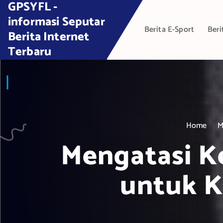
GPSYFL -
S
k
informasi Seputar
Berita E-Sport
Beri
i
Berita Internet
p
Terbaru
t
o
c
o
n
t
Home
M
e
Mengatasi K
n
t
untuk K