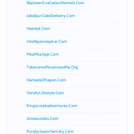
BaytownEvaCationRentals.com
JabalpurCakeDelivery.com
Halobjd.com
Intelligenceqatar.com
PikaPikaApp.com
Takecareofbusinessdfw.org
HamadaOfJapan.com
VersifyLifestyle.com
Kingscreekadventures.com
Antaeuslabs.com
Purelycleanchemdry.com