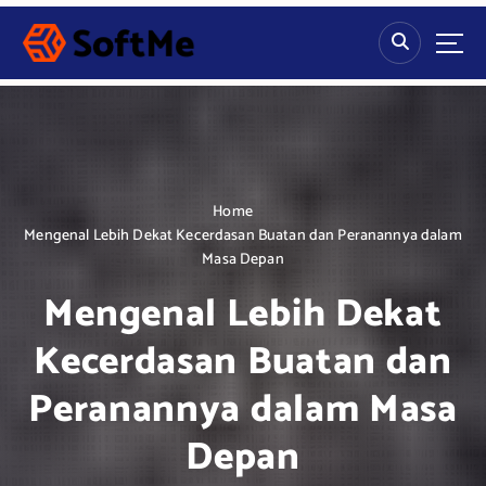
S
k
i
p
t
o
c
o
n
Home
t
Mengenal Lebih Dekat Kecerdasan Buatan dan Peranannya dalam
e
Masa Depan
n
Mengenal Lebih Dekat
t
Kecerdasan Buatan dan
Peranannya dalam Masa
Depan