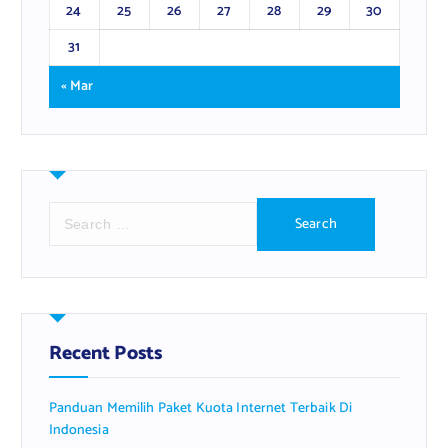
24
25
26
27
28
29
30
31
« Mar
S
e
a
r
c
h
f
Recent Posts
o
r
Panduan Memilih Paket Kuota Internet Terbaik Di
:
Indonesia