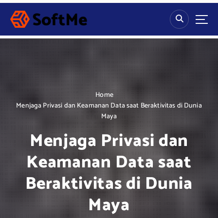
S
k
i
p
t
o
c
o
n
Home
t
Menjaga Privasi dan Keamanan Data saat Beraktivitas di Dunia
e
Maya
n
Menjaga Privasi dan
t
Keamanan Data saat
Beraktivitas di Dunia
Maya