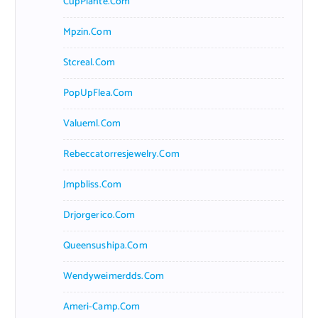
CupPlante.com
Mpzin.com
Stcreal.com
PopUpFlea.com
Valueml.com
Rebeccatorresjewelry.com
Jmpbliss.com
Drjorgerico.com
Queensushipa.com
Wendyweimerdds.com
Ameri-Camp.com