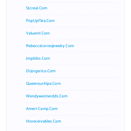
Stcreal.com
PopUpFlea.com
Valueml.com
Rebeccatorresjewelry.com
Jmpbliss.com
Drjorgerico.com
Queensushipa.com
Wendyweimerdds.com
Ameri-Camp.com
Hrsreceivables.com