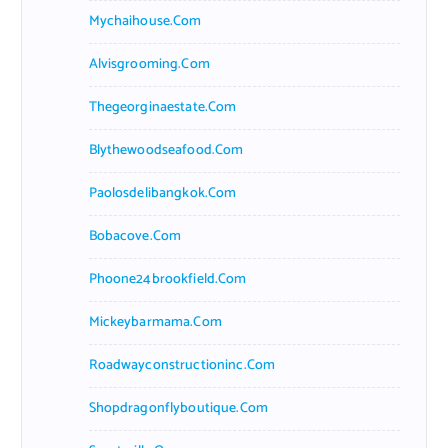
Mychaihouse.com
Alvisgrooming.com
Thegeorginaestate.com
Blythewoodseafood.com
Paolosdelibangkok.com
Bobacove.com
Phoone24brookfield.com
Mickeybarmama.com
Roadwayconstructioninc.com
Shopdragonflyboutique.com