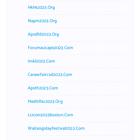
Hkhk2023.org
Napm2023.org
Apsdfd2023.org
Forumausape2023.com
Imkl2023.com
Careerfaircsd2023.com
Apsth2023.com
MedItRio2023.org
Lcicon2023boston.com
Waitangidayfestival2022.com