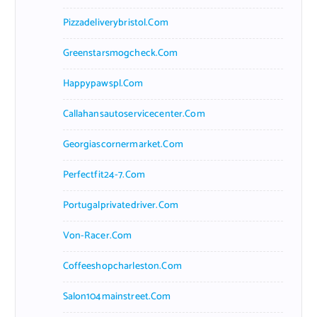
Pizzadeliverybristol.com
Greenstarsmogcheck.com
Happypawspl.com
Callahansautoservicecenter.com
Georgiascornermarket.com
Perfectfit24-7.com
Portugalprivatedriver.com
Von-Racer.com
Coffeeshopcharleston.com
Salon104mainstreet.com