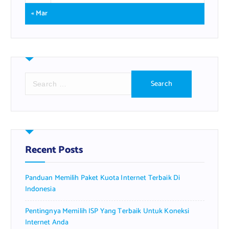
« Mar
S
e
a
r
c
h
f
Recent Posts
o
r
Panduan Memilih Paket Kuota Internet Terbaik Di
:
Indonesia
Pentingnya Memilih ISP Yang Terbaik Untuk Koneksi
Internet Anda