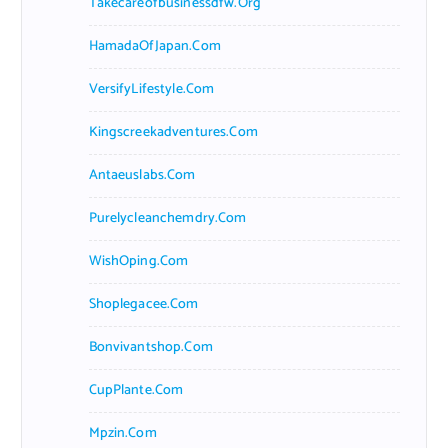
Takecareofbusinessdfw.org
HamadaOfJapan.com
VersifyLifestyle.com
Kingscreekadventures.com
Antaeuslabs.com
Purelycleanchemdry.com
WishOping.com
Shoplegacee.com
Bonvivantshop.com
CupPlante.com
Mpzin.com