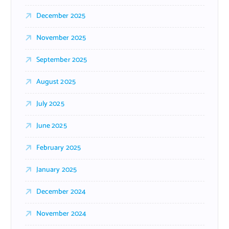
December 2025
November 2025
September 2025
August 2025
July 2025
June 2025
February 2025
January 2025
December 2024
November 2024