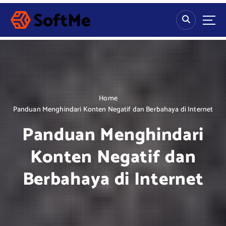
S
k
i
p
t
o
c
o
n
Home
t
Panduan Menghindari Konten Negatif dan Berbahaya di Internet
e
Panduan Menghindari
n
t
Konten Negatif dan
Berbahaya di Internet