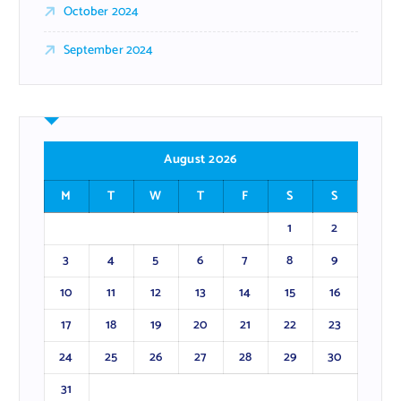
October 2024
September 2024
August 2026
M
T
W
T
F
S
S
1
2
3
4
5
6
7
8
9
10
11
12
13
14
15
16
17
18
19
20
21
22
23
24
25
26
27
28
29
30
31