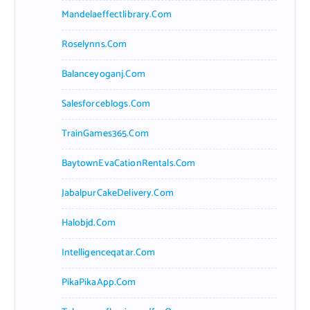
Mandelaeffectlibrary.com
Roselynns.com
Balanceyoganj.com
Salesforceblogs.com
TrainGames365.com
BaytownEvaCationRentals.com
JabalpurCakeDelivery.com
Halobjd.com
Intelligenceqatar.com
PikaPikaApp.com