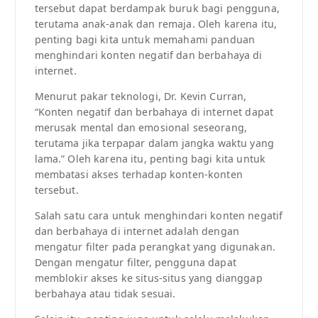
tersebut dapat berdampak buruk bagi pengguna,
terutama anak-anak dan remaja. Oleh karena itu,
penting bagi kita untuk memahami panduan
menghindari konten negatif dan berbahaya di
internet.
Menurut pakar teknologi, Dr. Kevin Curran,
“Konten negatif dan berbahaya di internet dapat
merusak mental dan emosional seseorang,
terutama jika terpapar dalam jangka waktu yang
lama.” Oleh karena itu, penting bagi kita untuk
membatasi akses terhadap konten-konten
tersebut.
Salah satu cara untuk menghindari konten negatif
dan berbahaya di internet adalah dengan
mengatur filter pada perangkat yang digunakan.
Dengan mengatur filter, pengguna dapat
memblokir akses ke situs-situs yang dianggap
berbahaya atau tidak sesuai.