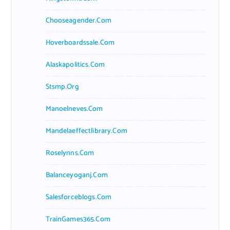
Chooseagender.com
Hoverboardssale.com
Alaskapolitics.com
Stsmp.org
Manoelneves.com
Mandelaeffectlibrary.com
Roselynns.com
Balanceyoganj.com
Salesforceblogs.com
TrainGames365.com