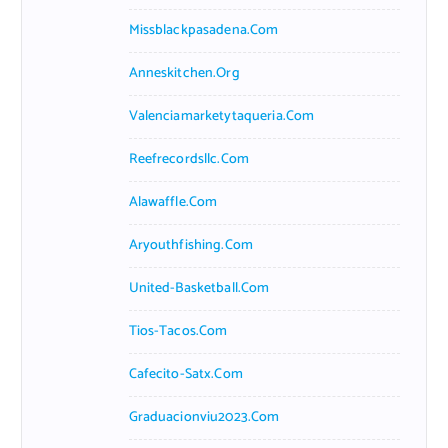
Missblackpasadena.com
Anneskitchen.org
Valenciamarketytaqueria.com
Reefrecordsllc.com
Alawaffle.com
Aryouthfishing.com
United-Basketball.com
Tios-Tacos.com
Cafecito-Satx.com
Graduacionviu2023.com