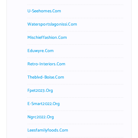
U-Seehomes.com
Watersportslagonissi.com
Mischieffashion.com
Eduwyre.com
Retro-Interiors.com
Theblvd-Boise.com
Fpet2023.org
E-Smart2022.org
Ngrc2022.org
Leesfamilyfoods.com