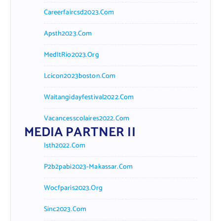
Careerfaircsd2023.com
Apsth2023.com
MedItRio2023.org
Lcicon2023boston.com
Waitangidayfestival2022.com
Vacancesscolaires2022.com
MEDIA PARTNER II
Isth2022.com
P2b2pabi2023-Makassar.com
Wocfparis2023.org
Sinc2023.com