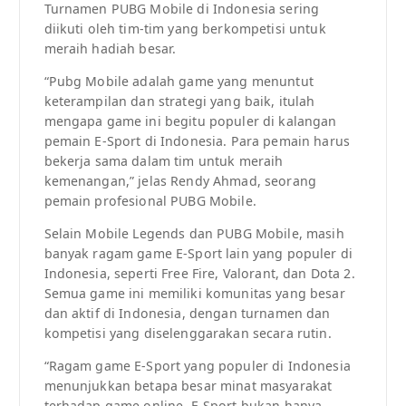
Turnamen PUBG Mobile di Indonesia sering
diikuti oleh tim-tim yang berkompetisi untuk
meraih hadiah besar.
“Pubg Mobile adalah game yang menuntut
keterampilan dan strategi yang baik, itulah
mengapa game ini begitu populer di kalangan
pemain E-Sport di Indonesia. Para pemain harus
bekerja sama dalam tim untuk meraih
kemenangan,” jelas Rendy Ahmad, seorang
pemain profesional PUBG Mobile.
Selain Mobile Legends dan PUBG Mobile, masih
banyak ragam game E-Sport lain yang populer di
Indonesia, seperti Free Fire, Valorant, dan Dota 2.
Semua game ini memiliki komunitas yang besar
dan aktif di Indonesia, dengan turnamen dan
kompetisi yang diselenggarakan secara rutin.
“Ragam game E-Sport yang populer di Indonesia
menunjukkan betapa besar minat masyarakat
terhadap game online. E-Sport bukan hanya