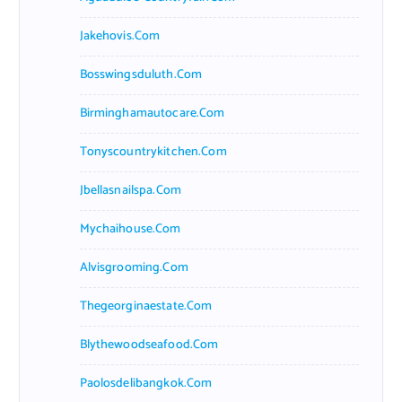
Jakehovis.com
Bosswingsduluth.com
Birminghamautocare.com
Tonyscountrykitchen.com
Jbellasnailspa.com
Mychaihouse.com
Alvisgrooming.com
Thegeorginaestate.com
Blythewoodseafood.com
Paolosdelibangkok.com