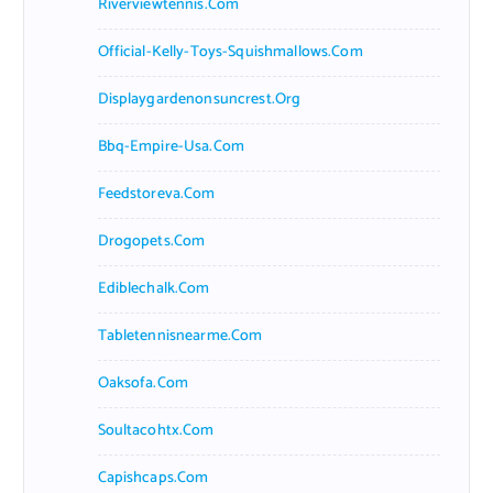
Riverviewtennis.com
Official-Kelly-Toys-Squishmallows.com
Displaygardenonsuncrest.org
Bbq-Empire-Usa.com
Feedstoreva.com
Drogopets.com
Ediblechalk.com
Tabletennisnearme.com
Oaksofa.com
Soultacohtx.com
Capishcaps.com