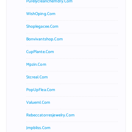
Purelycleanchemdry.com
WishOping.com
Shoplegacee.com
Bonvivantshop.com
CupPlante.com
Mpzin.com
Stcreal.com
PopUpFlea.com
Valueml.com
Rebeccatorresjewelry.com
Jmpbliss.com