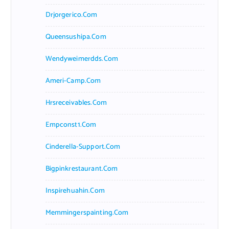
Drjorgerico.com
Queensushipa.com
Wendyweimerdds.com
Ameri-Camp.com
Hrsreceivables.com
Empconst1.com
Cinderella-Support.com
Bigpinkrestaurant.com
Inspirehuahin.com
Memmingerspainting.com