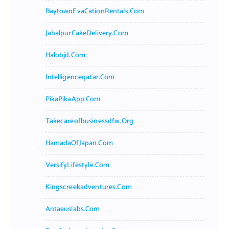
BaytownEvaCationRentals.com
JabalpurCakeDelivery.com
Halobjd.com
Intelligenceqatar.com
PikaPikaApp.com
Takecareofbusinessdfw.org
HamadaOfJapan.com
VersifyLifestyle.com
Kingscreekadventures.com
Antaeuslabs.com