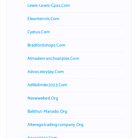
Lewis-Lewis-Cpas.com
Eleontennis.com
Cyetus.com
Bradfordshops.com
Almadenranchsanjose.com
Advocatevijay.com
Adlibilimler2023.com
Naswwebed.org
Balithut-Manado.org
Alteregotradingcompany.org