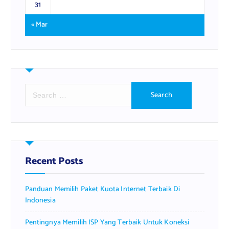
31
« Mar
S
e
a
r
c
h
f
Recent Posts
o
r
Panduan Memilih Paket Kuota Internet Terbaik Di
:
Indonesia
Pentingnya Memilih ISP Yang Terbaik Untuk Koneksi