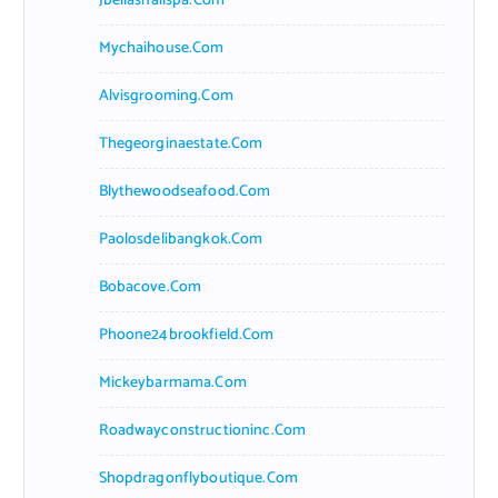
Jbellasnailspa.com
Mychaihouse.com
Alvisgrooming.com
Thegeorginaestate.com
Blythewoodseafood.com
Paolosdelibangkok.com
Bobacove.com
Phoone24brookfield.com
Mickeybarmama.com
Roadwayconstructioninc.com
Shopdragonflyboutique.com