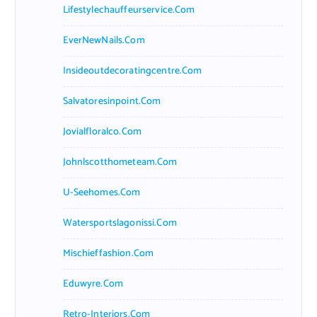
Lifestylechauffeurservice.com
EverNewNails.com
Insideoutdecoratingcentre.com
Salvatoresinpoint.com
Jovialfloralco.com
Johnlscotthometeam.com
U-Seehomes.com
Watersportslagonissi.com
Mischieffashion.com
Eduwyre.com
Retro-Interiors.com