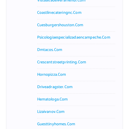
Vistaaltadelveramendi.com
Coastlinecateringnc.com
Cuesburgershouston.com
Psicologiaespecializadaencampeche.com
Dmtacos.com
Crescentstreetprinting.com
Hornopizza.com
Driveadragster.com
Hematologa.com
Lizaivanov.com
Guesttinyhomes.com