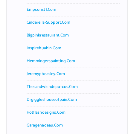
Empconst1.com
Cinderella-Support.com
Bigpinkrestaurant.com
Inspirehuahin.com
Memmingerspainting.com
Jeremypbeasley.com
Thesandwichdepotcos.com
Drgiggleshouseofpain.com
Hotflashdesigns.com
Garagenadeau.com