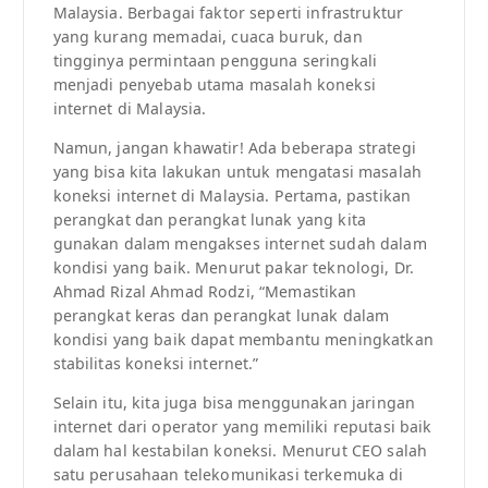
Malaysia. Berbagai faktor seperti infrastruktur
yang kurang memadai, cuaca buruk, dan
tingginya permintaan pengguna seringkali
menjadi penyebab utama masalah koneksi
internet di Malaysia.
Namun, jangan khawatir! Ada beberapa strategi
yang bisa kita lakukan untuk mengatasi masalah
koneksi internet di Malaysia. Pertama, pastikan
perangkat dan perangkat lunak yang kita
gunakan dalam mengakses internet sudah dalam
kondisi yang baik. Menurut pakar teknologi, Dr.
Ahmad Rizal Ahmad Rodzi, “Memastikan
perangkat keras dan perangkat lunak dalam
kondisi yang baik dapat membantu meningkatkan
stabilitas koneksi internet.”
Selain itu, kita juga bisa menggunakan jaringan
internet dari operator yang memiliki reputasi baik
dalam hal kestabilan koneksi. Menurut CEO salah
satu perusahaan telekomunikasi terkemuka di