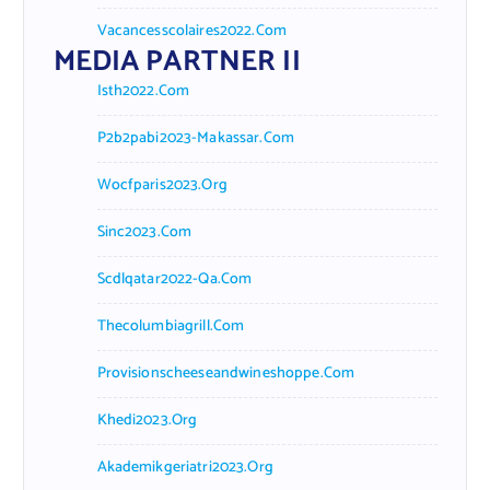
Vacancesscolaires2022.com
MEDIA PARTNER II
Isth2022.com
P2b2pabi2023-Makassar.com
Wocfparis2023.org
Sinc2023.com
Scdlqatar2022-Qa.com
Thecolumbiagrill.com
Provisionscheeseandwineshoppe.com
Khedi2023.org
Akademikgeriatri2023.org