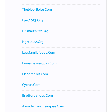
Theblvd-Boise.com
Fpet2023.org
E-Smart2022.org
Ngrc2022.org
Leesfamilyfoods.com
Lewis-Lewis-Cpas.com
Eleontennis.com
Cyetus.com
Bradfordshops.com
Almadenranchsanjose.com