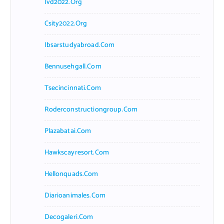
Ivd2022.org
Csity2022.org
Ibsarstudyabroad.com
Bennusehgall.com
Tsecincinnati.com
Roderconstructiongroup.com
Plazabatai.com
Hawkscayresort.com
Hellonquads.com
Diarioanimales.com
Decogaleri.com