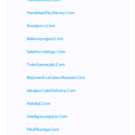
Manoelneves.com
Mandelaeffectlibrary.com
Roselynns.com
Balanceyoganj.com
Salesforceblogs.com
TrainGames365.com
BaytownEvaCationRentals.com
JabalpurCakeDelivery.com
Halobjd.com
Intelligenceqatar.com
PikaPikaApp.com