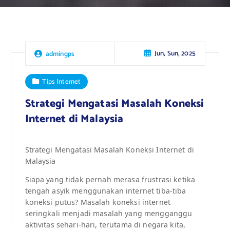
Jun, Sun, 2025
admingps
Tips Internet
Strategi Mengatasi Masalah Koneksi
Internet di Malaysia
Strategi Mengatasi Masalah Koneksi Internet di
Malaysia
Siapa yang tidak pernah merasa frustrasi ketika
tengah asyik menggunakan internet tiba-tiba
koneksi putus? Masalah koneksi internet
seringkali menjadi masalah yang mengganggu
aktivitas sehari-hari, terutama di negara kita,