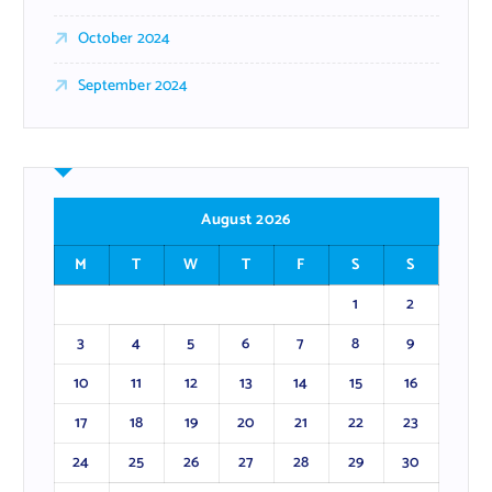
October 2024
September 2024
August 2026
M
T
W
T
F
S
S
1
2
3
4
5
6
7
8
9
10
11
12
13
14
15
16
17
18
19
20
21
22
23
24
25
26
27
28
29
30