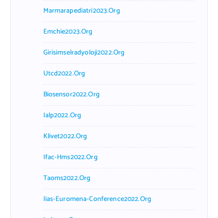
Marmarapediatri2023.org
Emchie2023.org
Girisimselradyoloji2022.org
Utcd2022.org
Biosensor2022.org
Ialp2022.org
Klivet2022.org
Ifac-Hms2022.org
Taoms2022.org
Iias-Euromena-Conference2022.org