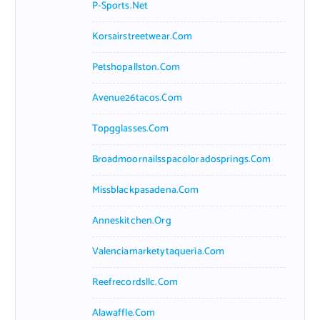
P-Sports.net
Korsairstreetwear.com
Petshopallston.com
Avenue26tacos.com
Topgglasses.com
Broadmoornailsspacoloradosprings.com
Missblackpasadena.com
Anneskitchen.org
Valenciamarketytaqueria.com
Reefrecordsllc.com
Alawaffle.com