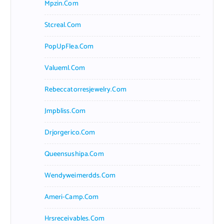
Mpzin.com
Stcreal.com
PopUpFlea.com
Valueml.com
Rebeccatorresjewelry.com
Jmpbliss.com
Drjorgerico.com
Queensushipa.com
Wendyweimerdds.com
Ameri-Camp.com
Hrsreceivables.com