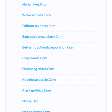
Marianlives.org
Waywardtees.com
Pidfloorsexpress.com
Bancodevenezuelaen.com
Bettermoodfoodcorporation.com
Hingstonnt.com
Chooseagender.com
Hoverboardssale.com
Alaskapolitics.com
Stsmp.org