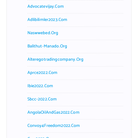
Advocatevijay.com
Adlibilimler2023.com
Naswwebed.org
Balithut-Manado.org
Alteregotradingcompany.org
Aprce2022.com
Ibie2022.com
Sbcc-2022.com
AngolaOilAndGas2022.com
Convoy4Freedom2022.com