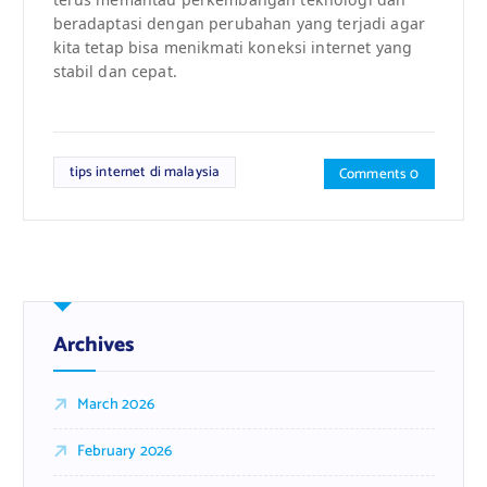
beradaptasi dengan perubahan yang terjadi agar
kita tetap bisa menikmati koneksi internet yang
stabil dan cepat.
tips internet di malaysia
Comments 0
Archives
March 2026
February 2026