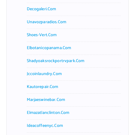
Decogaleri.com
Unavozparadios.com
Shoes-Vert.com
Elbotanicopanama.com
Shadyoaksrockportrvpark.com
Jccoinlaundry.com
Kautorepair.com
Marjaeswinebar.com
Elmazatlanclinton.com
Ideacoffeenyc.com