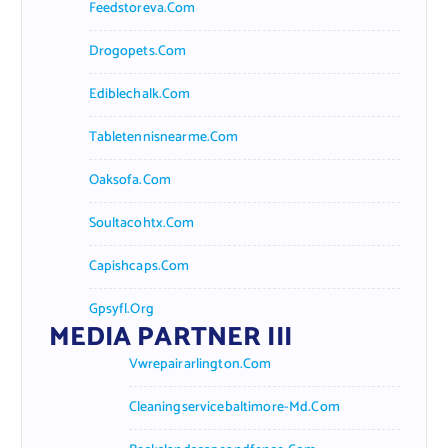
Feedstoreva.com
Drogopets.com
Ediblechalk.com
Tabletennisnearme.com
Oaksofa.com
Soultacohtx.com
Capishcaps.com
Gpsyfl.org
MEDIA PARTNER III
Vwrepairarlington.com
Cleaningservicebaltimore-Md.com