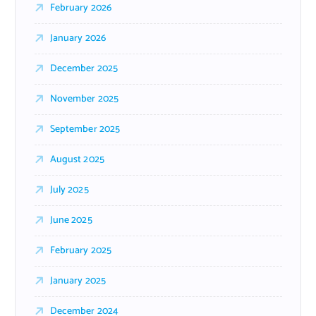
February 2026
January 2026
December 2025
November 2025
September 2025
August 2025
July 2025
June 2025
February 2025
January 2025
December 2024