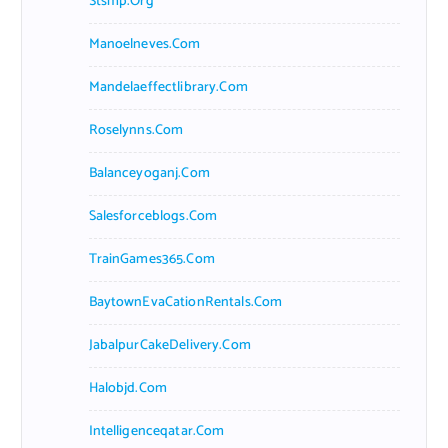
Stsmp.org
Manoelneves.com
Mandelaeffectlibrary.com
Roselynns.com
Balanceyoganj.com
Salesforceblogs.com
TrainGames365.com
BaytownEvaCationRentals.com
JabalpurCakeDelivery.com
Halobjd.com
Intelligenceqatar.com