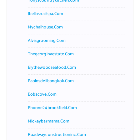
Tonyscountrykitchen.com
Jbellasnailspa.com
Mychaihouse.com
Alvisgrooming.com
Thegeorginaestate.com
Blythewoodseafood.com
Paolosdelibangkok.com
Bobacove.com
Phoone24brookfield.com
Mickeybarmama.com
Roadwayconstructioninc.com