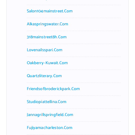
Salon104mainstreet.com
Alkaspringswater.com
318mainstreet8h.com
Lovenailsspari.com
Oakberry-Kuwait.com
Quartzliterary.com
Friendsofbroderickpark.com
Studiopiattellina.com
Jannagrillspringfield.com
Fujiyamacharleston.com