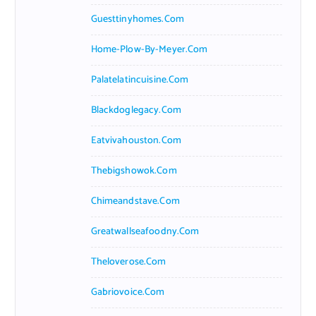
Guesttinyhomes.com
Home-Plow-By-Meyer.com
Palatelatincuisine.com
Blackdoglegacy.com
Eatvivahouston.com
Thebigshowok.com
Chimeandstave.com
Greatwallseafoodny.com
Theloverose.com
Gabriovoice.com