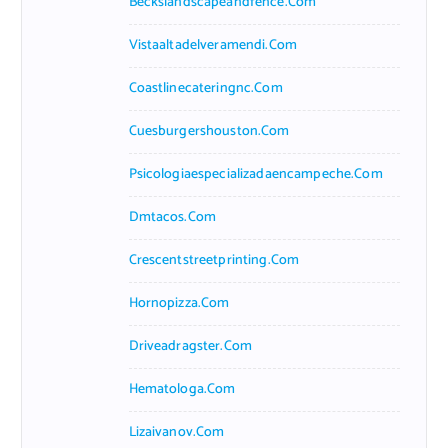
Beckslandscapeandfence.com
Vistaaltadelveramendi.com
Coastlinecateringnc.com
Cuesburgershouston.com
Psicologiaespecializadaencampeche.com
Dmtacos.com
Crescentstreetprinting.com
Hornopizza.com
Driveadragster.com
Hematologa.com
Lizaivanov.com