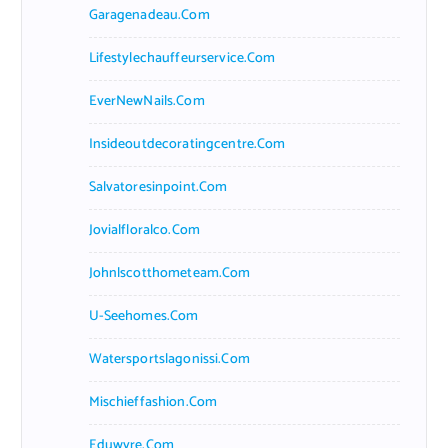
Garagenadeau.com
Lifestylechauffeurservice.com
EverNewNails.com
Insideoutdecoratingcentre.com
Salvatoresinpoint.com
Jovialfloralco.com
Johnlscotthometeam.com
U-Seehomes.com
Watersportslagonissi.com
Mischieffashion.com
Eduwyre.com