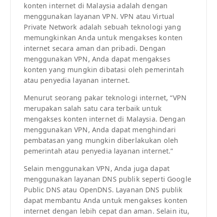
konten internet di Malaysia adalah dengan
menggunakan layanan VPN. VPN atau Virtual
Private Network adalah sebuah teknologi yang
memungkinkan Anda untuk mengakses konten
internet secara aman dan pribadi. Dengan
menggunakan VPN, Anda dapat mengakses
konten yang mungkin dibatasi oleh pemerintah
atau penyedia layanan internet.
Menurut seorang pakar teknologi internet, “VPN
merupakan salah satu cara terbaik untuk
mengakses konten internet di Malaysia. Dengan
menggunakan VPN, Anda dapat menghindari
pembatasan yang mungkin diberlakukan oleh
pemerintah atau penyedia layanan internet.”
Selain menggunakan VPN, Anda juga dapat
menggunakan layanan DNS publik seperti Google
Public DNS atau OpenDNS. Layanan DNS publik
dapat membantu Anda untuk mengakses konten
internet dengan lebih cepat dan aman. Selain itu,